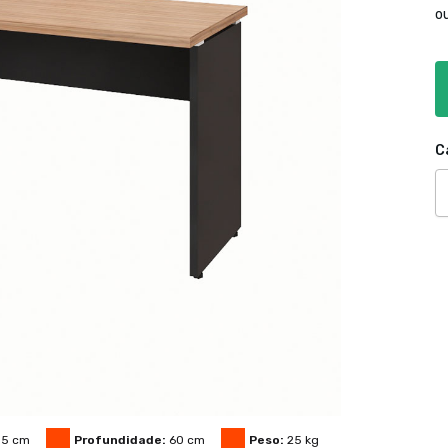
o
C
35
cm
Profundidade:
60
cm
Peso:
25
kg