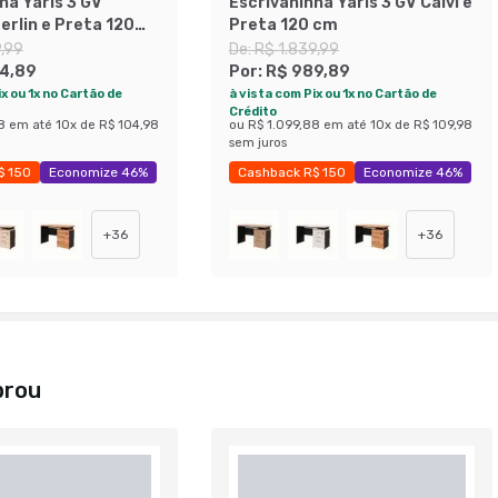
ha Yaris 3 GV
Escrivaninha Yaris 3 GV Calvi e
erlin e Preta 120
Preta 120 cm
9,99
De:
R$ 1.839,99
4,89
Por:
R$ 989,89
x ou 1x no Cartão de
à vista com Pix ou 1x no Cartão de
Crédito
8
em até
10
x de
R$ 104,98
ou
R$ 1.099,88
em até
10
x de
R$ 109,98
sem juros
$ 150
Economize 46%
Cashback R$ 150
Economize 46%
+
36
+
36
prou