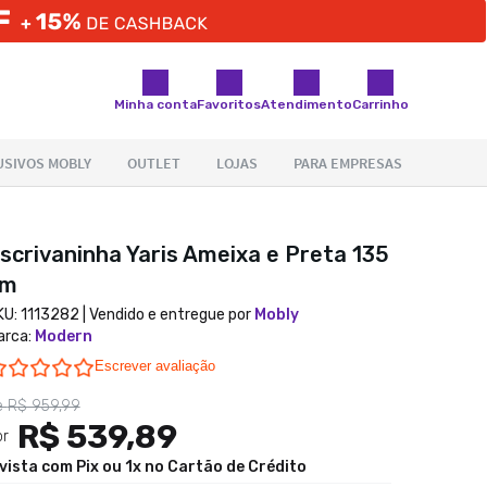
Minha conta
Favoritos
Atendimento
Carrinho
scrivaninha Yaris Ameixa e Preta 135
cm
KU:
1113282
| Vendido e entregue por
Mobly
arca
:
Modern
0.0 star rating
Escrever avaliação
e
R$ 959,99
R$ 539,89
or
 vista com Pix ou 1x no Cartão de Crédito