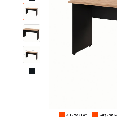
Altura:
74
cm
Largura:
1