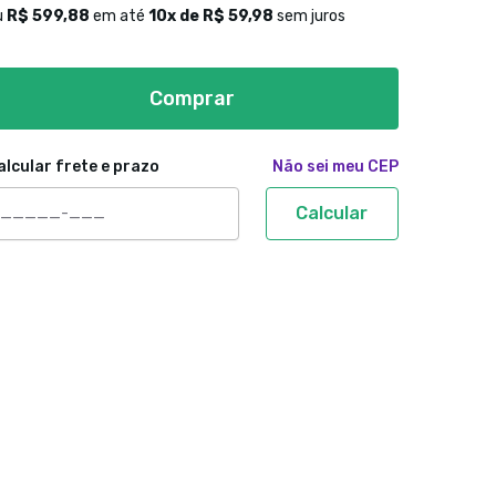
u
R$ 599,88
em até
10
x de
R$ 59,98
sem juros
Comprar
alcular frete e prazo
Não sei meu CEP
Calcular