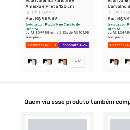
Escrivaninha Yaris 3 GV
Escrivanin
Ameixa e Preta 120 cm
Carvalho B
cm
De:
R$ 1.739,99
De:
R$ 1.74
Por:
R$ 989,89
Por:
R$ 94
à vista com Pix ou 1x no Cartão de
à vista com Pi
Crédito
Crédito
ou
R$ 1.099,88
em até
10
x de
R$ 109,98
ou
R$ 1.049,8
sem juros
sem juros
Cashback R$ 150
Economize 43%
Cashback R
+
36
Quem viu esse produto também com