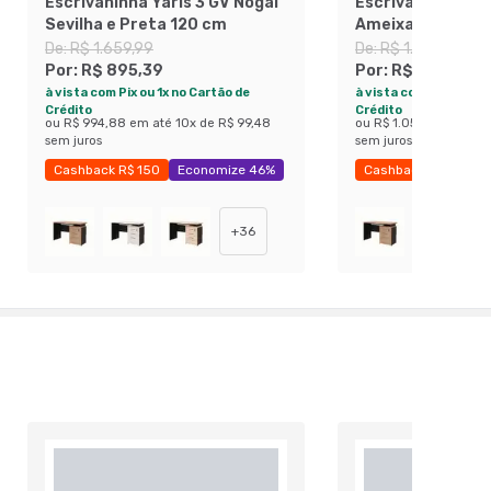
Escrivaninha Yaris 3 GV Nogal
Escrivaninha Yar
Sevilha e Preta 120 cm
Ameixa e Preta 
De:
R$ 1.659,99
De:
R$ 1.769,99
Por:
R$ 895,39
Por:
R$ 953,89
à vista com Pix ou 1x no Cartão de
à vista com Pix ou 1x 
Crédito
Crédito
ou
R$ 994,88
em até
10
x de
R$ 99,48
ou
R$ 1.059,88
em até
sem juros
sem juros
Cashback R$ 150
Economize 46%
Cashback R$ 150
+
36