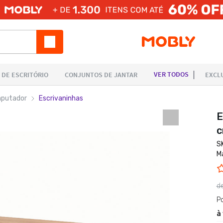
mputador
Escrivaninhas
E
S
M
d
P
à