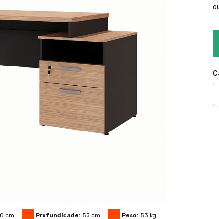
o
C
50
cm
Profundidade:
53
cm
Peso:
53
kg