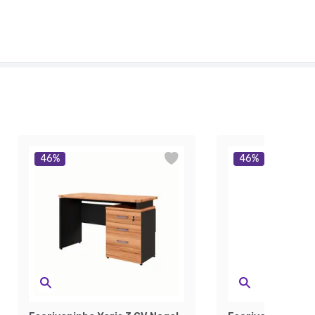
46
%
46
%