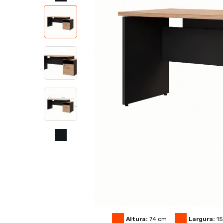
Altura:
74
cm
Largura:
1