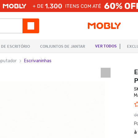
mputador
Escrivaninhas
E
P
S
M
d
P
à