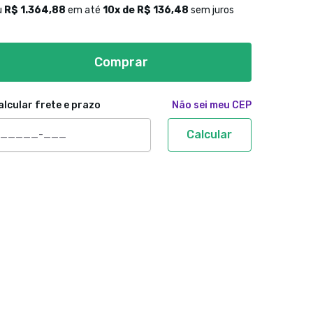
u
R$ 1.364,88
em até
10
x de
R$ 136,48
sem juros
Comprar
alcular frete e prazo
Não sei meu CEP
Calcular