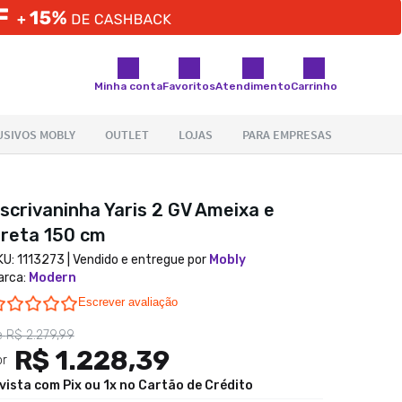
Minha conta
Favoritos
Atendimento
Carrinho
scrivaninha Yaris 2 GV Ameixa e
reta 150 cm
KU:
1113273
| Vendido e entregue por
Mobly
arca
:
Modern
0.0 star rating
Escrever avaliação
e
R$ 2.279,99
R$ 1.228,39
or
 vista com Pix ou 1x no Cartão de Crédito