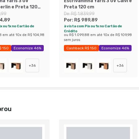
ha Yaris 3 GV
Escrivaninha Yaris 3 GV Calvi e
erlin e Preta 120
Preta 120 cm
9,99
De:
R$ 1.839,99
4,89
Por:
R$ 989,89
x ou 1x no Cartão de
à vista com Pix ou 1x no Cartão de
Crédito
8
em até
10
x de
R$ 104,98
ou
R$ 1.099,88
em até
10
x de
R$ 109,98
sem juros
$ 150
Economize 46%
Cashback R$ 150
Economize 46%
+
36
+
36
prou