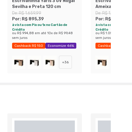
Escrivaninha Yaris 3 GV Nogal
Escrivaninha Yar
Sevilha e Preta 120 cm
Ameixa e Preta 
De:
R$ 1.659,99
De:
R$ 1.769,99
Por:
R$ 895,39
Por:
R$ 953,89
à vista com Pix ou 1x no Cartão de
à vista com Pix ou 1x 
Crédito
Crédito
ou
R$ 994,88
em até
10
x de
R$ 99,48
ou
R$ 1.059,88
em até
sem juros
sem juros
Cashback R$ 150
Economize 46%
Cashback R$ 150
+
36