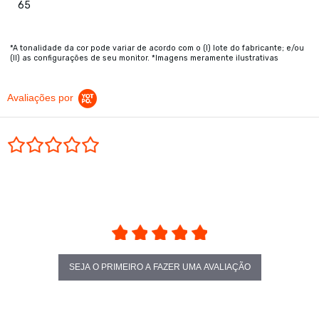
65
*A tonalidade da cor pode variar de acordo com o (I) lote do fabricante; e/ou
(II) as configurações de seu monitor. *Imagens meramente ilustrativas
Avaliações por
0.0 star rating
SEJA O PRIMEIRO A FAZER UMA AVALIAÇÃO