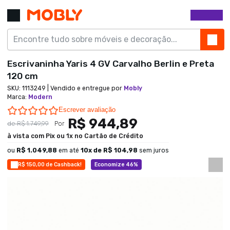
Escrivaninha Yaris 4 GV Carvalho Berlin e Preta
120 cm
SKU:
1113249
| Vendido e entregue por
Mobly
Marca
:
Modern
0.0 star rating
Escrever avaliação
R$ 944,89
de
R$ 1.749,99
Por
à vista com Pix ou 1x no Cartão de Crédito
ou
R$ 1.049,88
em até
10
x de
R$ 104,98
sem juros
R$ 150,00 de Cashback!
Economize 46%