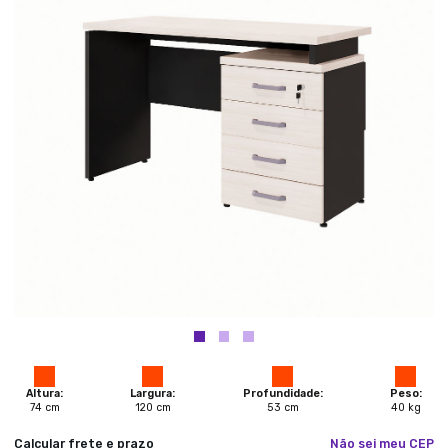
Altura:
Largura:
Profundidade:
Peso:
74
cm
120
cm
53
cm
40
kg
Calcular frete e prazo
Não sei meu CEP