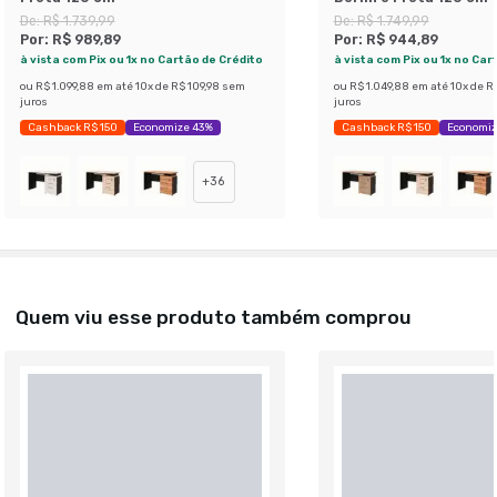
De:
R$ 1.739,99
De:
R$ 1.749,99
Por:
R$ 989,89
Por:
R$ 944,89
à vista com Pix ou 1x no Cartão de Crédito
à vista com Pix ou 1x no Car
ou
R$ 1.099,88
em até
10
x de
R$ 109,98
sem
ou
R$ 1.049,88
em até
10
x de
R$
juros
juros
Cashback R$ 150
Economize 43%
Cashback R$ 150
Economiz
+
36
Quem viu esse produto também comprou