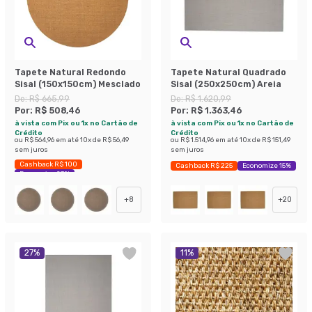
Tapete Natural Redondo
Tapete Natural Quadrado
Sisal (150x150cm) Mesclado
Sisal (250x250cm) Areia
De:
R$ 665,99
De:
R$ 1.620,99
Por:
R$ 508,46
Por:
R$ 1.363,46
à vista com Pix ou 1x no Cartão de
à vista com Pix ou 1x no Cartão de
Crédito
Crédito
ou
R$ 564,96
em até
10
x de
R$ 56,49
ou
R$ 1.514,96
em até
10
x de
R$ 151,49
sem juros
sem juros
Cashback R$ 100
Cashback R$ 225
Economize 15%
Economize 23%
+
8
+
20
27
%
11
%