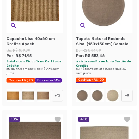
Capacho Liso 40x60 cm
Tapete Natural Redondo
Grafite Apaeb
Sisal (150x150cm) Camelo
De:
R$ 109,99
De:
R$ 844,99
Por:
R$ 71,95
Por:
R$ 553,46
à vista com Pix ou 1x no Cartão de
à vista com Pix ou 1x no Cartão de
Crédito
Crédito
ou
R$ 79,96
em até
1
x de
R$ 79,95
sem
ou
R$ 614,96
em até
10
x de
R$ 61,49
juros
sem juros
Cashback R$ 100
Cashback R$ 20
Economize 34%
Economize 34%
+
12
+
8
10
%
41
%