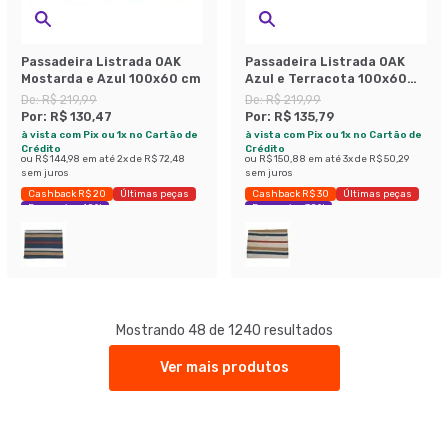
Passadeira Listrada OAK
Passadeira Listrada OAK
Mostarda e Azul 100x60 cm
Azul e Terracota 100x60
cm
De:
R$ 219,99
De:
R$ 219,99
Por:
R$ 130,47
Por:
R$ 135,79
à vista com Pix ou 1x no Cartão de
à vista com Pix ou 1x no Cartão de
Crédito
Crédito
ou
R$ 144,98
em até
2
x de
R$ 72,48
ou
R$ 150,88
em até
3
x de
R$ 50,29
sem juros
sem juros
Cashback R$ 20
Últimas peças
Cashback R$ 30
Últimas peças
Economize 40%
Economize 38%
Mostrando 48 de 1240 resultados
Ver mais produtos