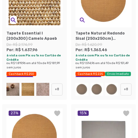
Tapete Essential I
Tapete Natural Redondo
(200x300) Camelo Apaeb
Sisal (250x250cm)
Mesclado
De:
R$ 2.174,99
De:
R$ 1.620,99
Por:
R$ 1.637,96
Por:
R$ 1.363,46
à vista com Pix ou 1x no Cartão de
à vista com Pix ou 1x no Cartão de
Crédito
Crédito
ou
R$ 1.819,96
em até
10
x de
R$ 181,99
ou
R$ 1.514,96
em até
10
x de
R$ 151,49
sem juros
sem juros
Cashback R$ 250
Cashback R$ 225
Envio Imediato
Economize 24%
Economize 15%
+
8
+
8
23
%
15
%