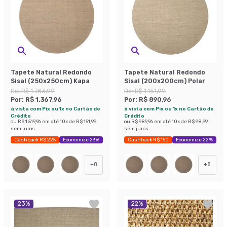
Tapete Natural Redondo
Tapete Natural Redondo
Sisal (250x250cm) Kapa
Sisal (200x200cm) Polar
De:
R$ 1.783,99
De:
R$ 1.151,99
Por:
R$ 1.367,96
Por:
R$ 890,96
à vista com Pix ou 1x no Cartão de
à vista com Pix ou 1x no Cartão de
Crédito
Crédito
ou
R$ 1.519,96
em até
10
x de
R$ 151,99
ou
R$ 989,96
em até
10
x de
R$ 98,99
sem juros
sem juros
Cashback R$ 225
Economize 23%
Cashback R$ 150
Economize 22%
+
8
+
8
23
%
22
%