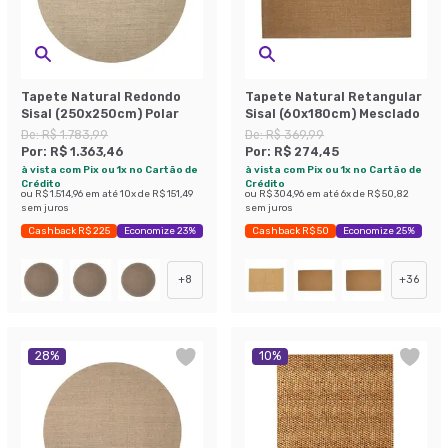
Tapete Natural Redondo
Tapete Natural Retangular
Sisal (250x250cm) Polar
Sisal (60x180cm) Mesclado
De:
R$ 1.783,99
De:
R$ 369,99
Por:
R$ 1.363,46
Por:
R$ 274,45
à vista com Pix ou 1x no Cartão de
à vista com Pix ou 1x no Cartão de
Crédito
Crédito
ou
R$ 1.514,96
em até
10
x de
R$ 151,49
ou
R$ 304,96
em até
6
x de
R$ 50,82
sem juros
sem juros
Cashback R$ 225
Economize 23%
Cashback R$ 50
Economize 25%
+
8
+
36
28
%
10
%