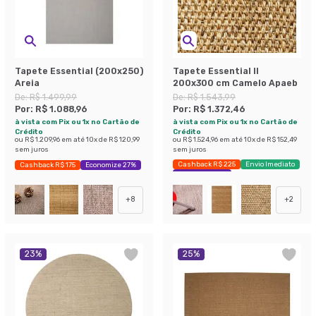
Tapete Essential (200x250)
Tapete Essential II
Areia
200x300 cm Camelo Apaeb
De:
R$ 1.499,99
De:
R$ 1.543,99
Por:
R$ 1.088,96
Por:
R$ 1.372,46
à vista com Pix ou 1x no Cartão de
à vista com Pix ou 1x no Cartão de
Crédito
Crédito
ou
R$ 1.209,96
em até
10
x de
R$ 120,99
ou
R$ 1.524,96
em até
10
x de
R$ 152,49
sem juros
sem juros
Cashback R$ 225
Envio Imediato
Cashback R$ 175
Economize 27%
Economize 11%
+
8
+
2
23
%
25
%