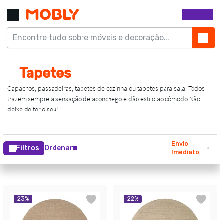
Envio
Filtros
Ordenar
Imediato
23
%
22
%