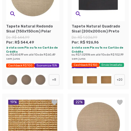
Tapete Natural Redondo
Tapete Natural Quadrado
Sisal (150x150cm) Polar
Sisal (200x200cm) Preto
De:
R$ 644,99
De:
R$ 1.036,99
Por:
R$ 544,49
Por:
R$ 926,96
à vista com Pix ou 1x no Cartão de
à vista com Pix ou 1x no Cartão de
Crédito
Crédito
ou
R$ 604,99
em até
10
x de
R$ 60,49
ou
R$ 1.029,96
em até
10
x de
R$ 102,99
sem juros
sem juros
Cashback R$ 150
Envio Imediato
Cashback R$ 100
Economize 15%
Economize 10%
+
8
+
20
19
%
22
%