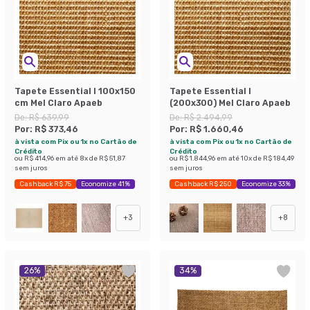
Tapete Essential I 100x150
Tapete Essential I
cm Mel Claro Apaeb
(200x300) Mel Claro Apaeb
De:
R$ 639,99
De:
R$ 2.494,99
Por:
R$ 373,46
Por:
R$ 1.660,46
à vista com Pix ou 1x no Cartão de
à vista com Pix ou 1x no Cartão de
Crédito
Crédito
ou
R$ 414,96
em até
8
x de
R$ 51,87
ou
R$ 1.844,96
em até
10
x de
R$ 184,49
sem juros
sem juros
Cashback R$ 75
Economize 41%
Cashback R$ 250
Economize 33%
+
3
+
8
26
%
34
%