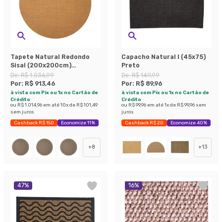
Tapete Natural Redondo
Capacho Natural I (45x75)
Sisal (200x200cm)
Preto
Mesclado
De:
R$ 1.036,99
De:
R$ 149,99
Por:
R$ 913,46
Por:
R$ 89,96
à vista com Pix ou 1x no Cartão de
à vista com Pix ou 1x no Cartão de
Crédito
Crédito
ou
R$ 1.014,96
em até
10
x de
R$ 101,49
ou
R$ 99,96
em até
1
x de
R$ 99,96
sem
sem juros
juros
Cashback R$ 150
Economize 11%
Cashback R$ 20
Economize 40%
+
8
+
13
47
%
16
%