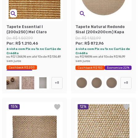
Tapete Essential I
Tapete Natural Redondo
(200x250) Mel Claro
Sisal (200x200cm) Kapa
De:
R$ 1.507,99
De:
R$ 1.122,99
Por:
R$ 1.210,46
Por:
R$ 872,96
à vista com Pix ou 1x no Cartão de
à vista com Pix ou 1x no Cartão de
Crédito
Crédito
ou
R$ 1.344,96
em até
10
x de
R$ 134,49
ou
R$ 969,96
em até
10
x de
R$ 96,99
sem juros
sem juros
Cashback R$ 200
Cashback R$ 150
Economize 22%
Economize 19%
+
8
+
8
15
%
12
%