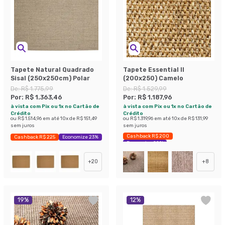
Tapete Natural Quadrado
Tapete Essential II
Sisal (250x250cm) Polar
(200x250) Camelo
De:
R$ 1.775,99
De:
R$ 1.529,99
Por:
R$ 1.363,46
Por:
R$ 1.187,96
à vista com Pix ou 1x no Cartão de
à vista com Pix ou 1x no Cartão de
Crédito
Crédito
ou
R$ 1.514,96
em até
10
x de
R$ 151,49
ou
R$ 1.319,96
em até
10
x de
R$ 131,99
sem juros
sem juros
Cashback R$ 200
Cashback R$ 225
Economize 23%
Economize 22%
+
20
+
8
19
%
12
%