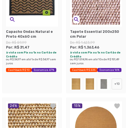
Capacho Ondas Natural e
Tapete Essential 200x250
Preto 40x60 cm
cm Polar
De:
R$ 59,99
De:
R$ 1.623,99
Por:
R$ 31,47
Por:
R$ 1.363,46
à vista com Pix ou 1x no Cartão de
à vista com Pix ou 1x no Cartão de
Crédito
Crédito
ou
R$ 34,97
em até
1
x de
R$ 34,97
sem
ou
R$ 1.514,96
em até
10
x de
R$ 151,49
juros
sem juros
Cashback R$ 10
Economize 47%
Cashback R$ 225
Economize 16%
+
10
24
%
15
%