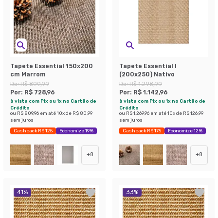
Tapete Essential 150x200
Tapete Essential I
cm Marrom
(200x250) Nativo
De:
R$ 899,99
De:
R$ 1.298,99
Por:
R$ 728,96
Por:
R$ 1.142,96
à vista com Pix ou 1x no Cartão de
à vista com Pix ou 1x no Cartão de
Crédito
Crédito
ou
R$ 809,96
em até
10
x de
R$ 80,99
ou
R$ 1.269,96
em até
10
x de
R$ 126,99
sem juros
sem juros
Cashback R$ 125
Economize 19%
Cashback R$ 175
Economize 12%
+
8
+
8
41
%
33
%