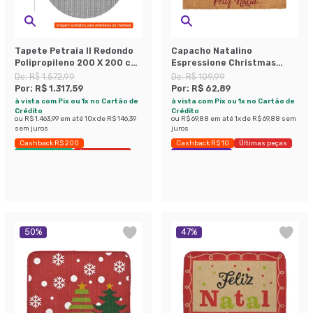
Tapete Petraia II Redondo
Capacho Natalino
Polipropileno 200 X 200 cm
Espressione Christmas
Marrom
Bege
De:
R$ 1.572,99
De:
R$ 109,99
Por:
R$ 1.317,59
Por:
R$ 62,89
à vista com Pix ou 1x no Cartão de
à vista com Pix ou 1x no Cartão de
Crédito
Crédito
ou
R$ 1.463,99
em até
10
x de
R$ 146,39
ou
R$ 69,88
em até
1
x de
R$ 69,88
sem
sem juros
juros
Cashback R$ 200
Cashback R$ 10
Últimas peças
Envio Imediato
Últimas peças
Economize 42%
50
%
47
%