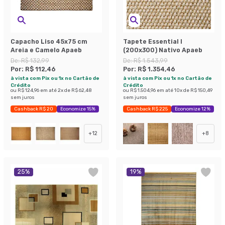
Capacho Liso 45x75 cm
Tapete Essential I
Areia e Camelo Apaeb
(200x300) Nativo Apaeb
De:
R$ 132,99
De:
R$ 1.543,99
Por:
R$ 112,46
Por:
R$ 1.354,46
à vista com Pix ou 1x no Cartão de
à vista com Pix ou 1x no Cartão de
Crédito
Crédito
ou
R$ 124,96
em até
2
x de
R$ 62,48
ou
R$ 1.504,96
em até
10
x de
R$ 150,49
sem juros
sem juros
Cashback R$ 20
Economize 15%
Cashback R$ 225
Economize 12%
+
12
+
8
25
%
19
%