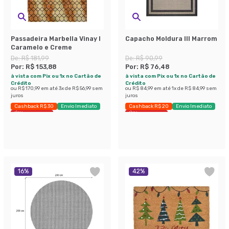
Passadeira Marbella Vinay I
Capacho Moldura III Marrom
Caramelo e Creme
De:
R$ 181,99
De:
R$ 90,99
Por:
R$ 153,88
Por:
R$ 76,48
à vista com Pix ou 1x no Cartão de
à vista com Pix ou 1x no Cartão de
Crédito
Crédito
ou
R$ 170,99
em até
3
x de
R$ 56,99
sem
ou
R$ 84,99
em até
1
x de
R$ 84,99
sem
juros
juros
Cashback R$ 30
Envio Imediato
Cashback R$ 20
Envio Imediato
Últimas peças
Últimas peças
16
%
42
%