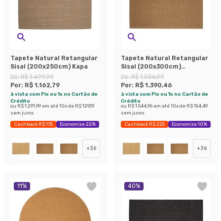
Tapete Natural Retangular
Tapete Natural Retangular
Sisal (200x250cm) Kapa
Sisal (200x300cm)
Mesclado
De:
R$ 1.499,99
De:
R$ 1.556,99
Por:
R$ 1.162,79
Por:
R$ 1.390,46
à vista com Pix ou 1x no Cartão de
à vista com Pix ou 1x no Cartão de
Crédito
Crédito
ou
R$ 1.291,99
em até
10
x de
R$ 129,19
ou
R$ 1.544,96
em até
10
x de
R$ 154,49
sem juros
sem juros
Cashback R$ 175
Economize 22%
Cashback R$ 225
Economize 10%
+
36
+
36
11
%
40
%