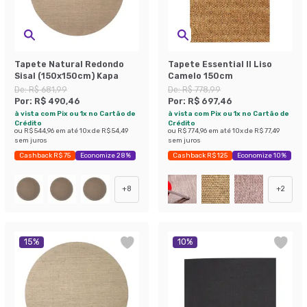
Tapete Natural Redondo
Tapete Essential II Liso
Sisal (150x150cm) Kapa
Camelo 150cm
De:
R$ 681,99
De:
R$ 778,99
Por:
R$ 490,46
Por:
R$ 697,46
à vista com Pix ou 1x no Cartão de
à vista com Pix ou 1x no Cartão de
Crédito
Crédito
ou
R$ 544,96
em até
10
x de
R$ 54,49
ou
R$ 774,96
em até
10
x de
R$ 77,49
sem juros
sem juros
Cashback R$ 75
Economize 28%
Cashback R$ 125
Economize 10%
+
8
+
2
15
%
10
%