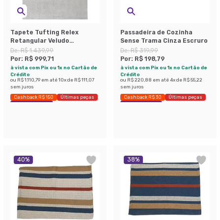
Tapete Tufting Relex
Passadeira de Cozinha
Retangular Veludo
Sense Trama Cinza Escruro
(200x250) Prata
De:
R$ 1.439,99
De:
R$ 319,99
Por:
R$ 999,71
Por:
R$ 198,79
à vista com Pix ou 1x no Cartão de
à vista com Pix ou 1x no Cartão de
Crédito
Crédito
ou
R$ 1.110,79
em até
10
x de
R$ 111,07
ou
R$ 220,88
em até
4
x de
R$ 55,22
sem juros
sem juros
Cashback R$ 150
Últimas peças
Cashback R$ 30
Últimas peças
Economize 30%
Economize 37%
40
%
38
%