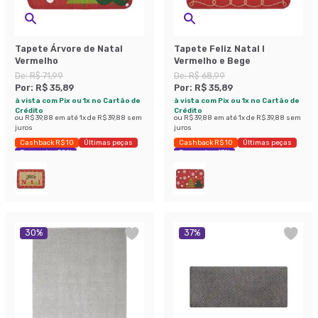
Tapete Árvore de Natal
Tapete Feliz Natal I
Vermelho
Vermelho e Bege
De:
R$ 71,99
De:
R$ 68,99
Por:
R$ 35,89
Por:
R$ 35,89
à vista com Pix ou 1x no Cartão de
à vista com Pix ou 1x no Cartão de
Crédito
Crédito
ou
R$ 39,88
em até
1
x de
R$ 39,88
sem
ou
R$ 39,88
em até
1
x de
R$ 39,88
sem
juros
juros
Cashback R$ 10
Últimas peças
Cashback R$ 10
Últimas peças
Economize 50%
Economize 47%
30
%
37
%