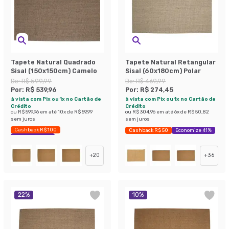
Tapete Natural Quadrado
Tapete Natural Retangular
Sisal (150x150cm) Camelo
Sisal (60x180cm) Polar
De:
R$ 599,99
De:
R$ 469,99
Por:
R$ 539,96
Por:
R$ 274,45
à vista com Pix ou 1x no Cartão de
à vista com Pix ou 1x no Cartão de
Crédito
Crédito
ou
R$ 599,96
em até
10
x de
R$ 59,99
ou
R$ 304,96
em até
6
x de
R$ 50,82
sem juros
sem juros
Cashback R$ 100
Cashback R$ 50
Economize 41%
Economize 10%
+
20
+
36
22
%
10
%