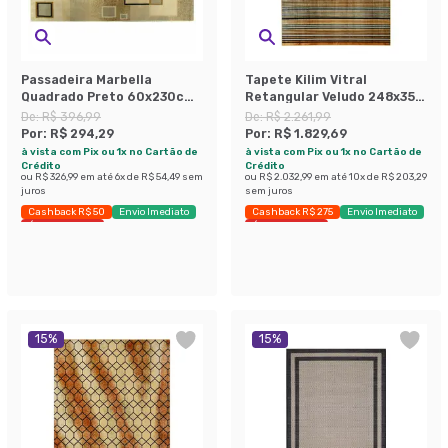
Passadeira Marbella
Tapete Kilim Vitral
Quadrado Preto 60x230cm
Retangular Veludo 248x350
Rayza
cm Caramelo
De:
R$ 396,99
De:
R$ 2.261,99
Por:
R$ 294,29
Por:
R$ 1.829,69
à vista com Pix ou 1x no Cartão de
à vista com Pix ou 1x no Cartão de
Crédito
Crédito
ou
R$ 326,99
em até
6
x de
R$ 54,49
sem
ou
R$ 2.032,99
em até
10
x de
R$ 203,29
juros
sem juros
Cashback R$ 50
Envio Imediato
Cashback R$ 275
Envio Imediato
Últimas peças
Últimas peças
15
%
15
%