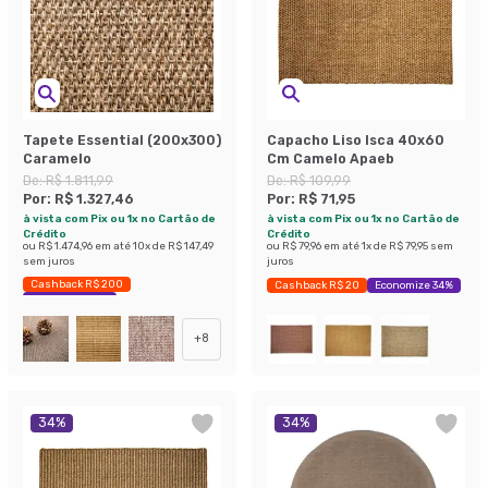
Tapete Essential (200x300)
Capacho Liso Isca 40x60
Caramelo
Cm Camelo Apaeb
De:
R$ 1.811,99
De:
R$ 109,99
Por:
R$ 1.327,46
Por:
R$ 71,95
à vista com Pix ou 1x no Cartão de
à vista com Pix ou 1x no Cartão de
Crédito
Crédito
ou
R$ 1.474,96
em até
10
x de
R$ 147,49
ou
R$ 79,96
em até
1
x de
R$ 79,95
sem
sem juros
juros
Cashback R$ 200
Cashback R$ 20
Economize 34%
Economize 26%
+
8
34
%
34
%