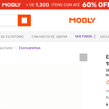
mputador
Escrivaninhas
E
1
S
M
d
P
à