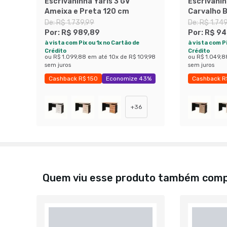
Escrivaninha Yaris 3 GV
Escrivanin
Ameixa e Preta 120 cm
Carvalho B
cm
De:
R$ 1.739,99
De:
R$ 1.74
Por:
R$ 989,89
Por:
R$ 94
à vista com Pix ou 1x no Cartão de
à vista com Pi
Crédito
Crédito
ou
R$ 1.099,88
em até
10
x de
R$ 109,98
ou
R$ 1.049,8
sem juros
sem juros
Cashback R$ 150
Economize 43%
Cashback R
+
36
Quem viu esse produto também com