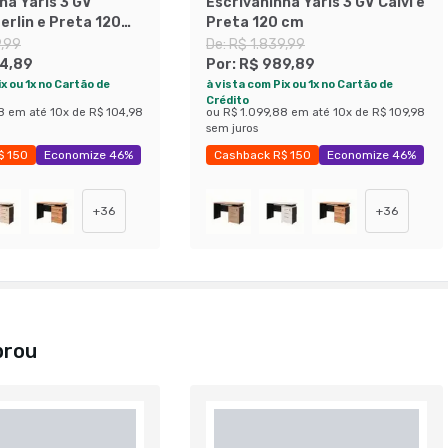
ha Yaris 3 GV
Escrivaninha Yaris 3 GV Calvi e
erlin e Preta 120
Preta 120 cm
9,99
De:
R$ 1.839,99
4,89
Por:
R$ 989,89
x ou 1x no Cartão de
à vista com Pix ou 1x no Cartão de
Crédito
8
em até
10
x de
R$ 104,98
ou
R$ 1.099,88
em até
10
x de
R$ 109,98
sem juros
$ 150
Economize 46%
Cashback R$ 150
Economize 46%
+
36
+
36
prou