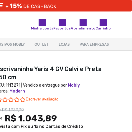
Minha conta
Favoritos
Atendimento
Carrinho
scrivaninha Yaris 4 GV Calvi e Preta
50 cm
KU:
1113271
| Vendido e entregue por
Mobly
arca
:
Modern
0.0 star rating
Escrever avaliação
e
R$ 1.939,99
R$ 1.043,89
or
 vista com Pix ou 1x no Cartão de Crédito