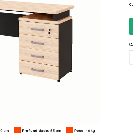
o
C
50
cm
Profundidade:
53
cm
Peso:
46
kg