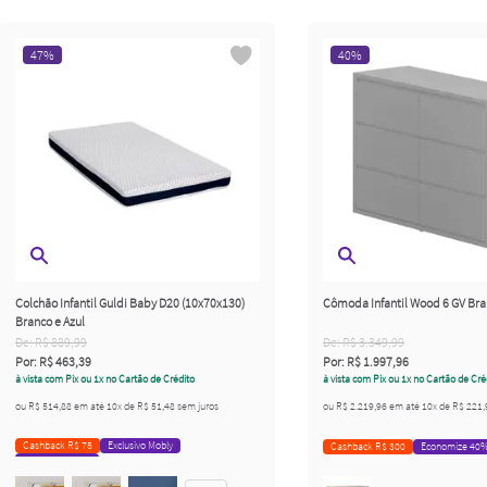
47
%
40
%
Colchão Infantil Guldi Baby D20 (10x70x130)
Cômoda Infantil Wood 6 GV Br
Branco e Azul
De:
R$ 889,99
De:
R$ 3.349,99
Por:
R$ 463,39
Por:
R$ 1.997,96
à vista com Pix ou 1x no Cartão de Crédito
à vista com Pix ou 1x no Cartão de Cré
ou
R$ 514,88
em até
10
x de
R$ 51,48
sem juros
ou
R$ 2.219,96
em até
10
x de
R$ 221,
Cashback R$ 75
Exclusivo Mobly
Cashback R$ 300
Economize 40
Economize 47%