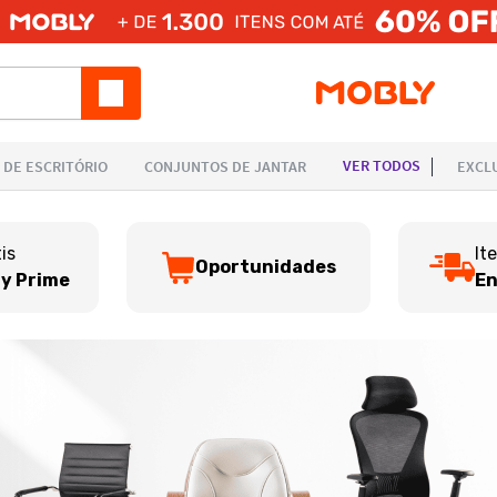
is
It
Oportunidades
y Prime
En