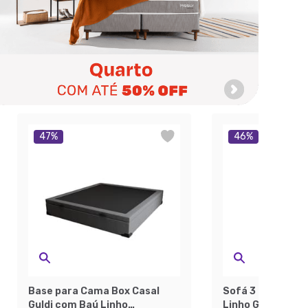
47
%
46
%
Base para Cama Box Casal
Sofá 3 Lugares 
Guldi com Baú Linho
Linho Grafite