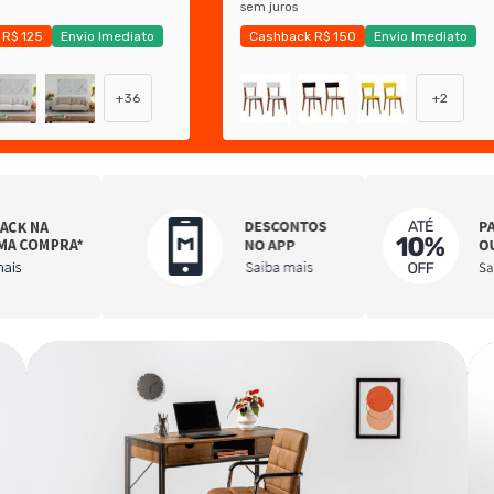
sem juros
 R$ 125
Envio Imediato
Cashback R$ 150
Envio Imediato
 Mobly
Exclusivo Mobly
+
36
+
2