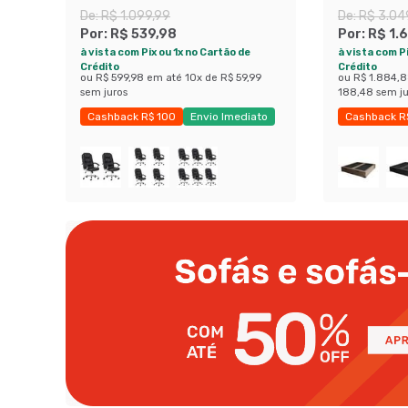
Relax Finland Preta
(47x158x1
De:
R$ 1.099,99
De:
R$ 3.04
Por:
R$ 539,98
Por:
R$ 1.
à vista com Pix ou 1x no Cartão de
à vista com Pi
Crédito
Crédito
ou
R$ 599,98
em até
10
x de
R$ 59,99
ou
R$ 1.884,
sem juros
188,48
sem ju
Cashback R$ 100
Envio Imediato
Cashback R
Exclusivo Mobly
Exclusivo M