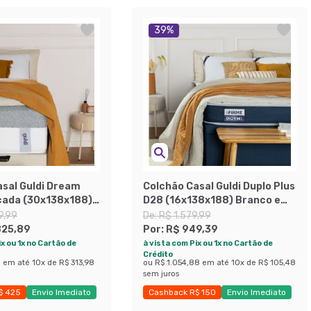
39
%
asal Guldi Dream
Colchão Casal Guldi Duplo Plus
cada (30x138x188)
D28 (16x138x188) Branco e
ranco
Azul
9,99
De:
R$ 1.579,99
825,89
Por:
R$ 949,39
x ou 1x no Cartão de
à vista com Pix ou 1x no Cartão de
Crédito
8
em até
10
x de
R$ 313,98
ou
R$ 1.054,88
em até
10
x de
R$ 105,48
sem juros
$ 425
Envio Imediato
Cashback R$ 150
Envio Imediato
obly
Exclusivo Mobly