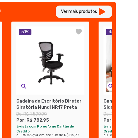
!
Ver mais produtos
51
%
45
%
Cadeira de Escritório Diretor
Cama Box com 
Giratória Mundi NR17 Preta
Sigma Flow Ant
(23x128x188)
De:
R$ 1.599,99
De:
R$ 2.259,99
Por:
R$ 782,95
Por:
R$ 1.237,4
à vista com Pix ou 1x no Cartão de
à vista com Pix ou 1
Crédito
Crédito
ou
R$ 869,94
em até
10
x de
R$ 86,99
ou
R$ 1.374,94
em a