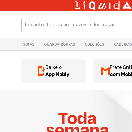
Baixe o
Frete Grát
App Mobly
com Mobl