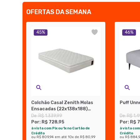
OFERTAS DA SEMANA
45
%
46
%
Colchão Casal Zenith Molas
Puff Unn
Ensacadas (22x138x188)
Branco
De:
R$ 1.339,99
De:
R$ 1.4
Por:
R$ 728,95
Por:
R$ 
à vista com Pix ou 1x no Cartão de
à vista com
Crédito
Crédito
ou
R$ 809,94
em até
10
x de
R$ 80,99
ou
R$ 884,