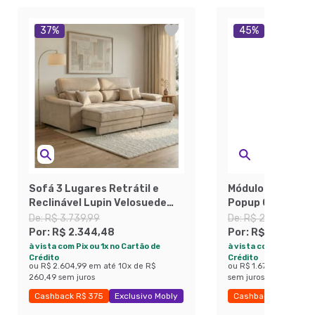
37
%
45
%
Sofá 3 Lugares Retrátil e
Módulo Canto Sof
Reclinável Lupin Velosuede
Popup Corino Ca
Bege 214 cm
De:
R$ 3.739,99
De:
R$ 2.769,99
Por:
R$ 2.344,48
Por:
R$ 1.507,49
à vista com Pix ou 1x no Cartão de
à vista com Pix ou 1x 
Crédito
Crédito
ou
R$ 2.604,99
em até
10
x de
R$
ou
R$ 1.674,99
em até
260,49
sem juros
sem juros
Cashback R$ 375
Exclusivo Mobly
Cashback R$ 250
Economize 37%
Exclusivo Mobly