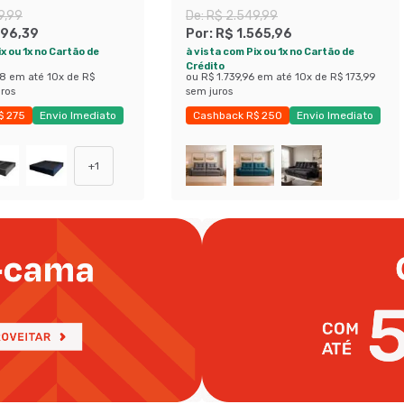
98 cm) Cinza
Grafite
9,99
De:
R$ 2.549,99
696,39
Por:
R$ 1.565,96
x ou 1x no Cartão de
à vista com Pix ou 1x no Cartão de
Crédito
88
em até
10
x de
R$
ou
R$ 1.739,96
em até
10
x de
R$ 173,99
ros
sem juros
$ 275
Envio Imediato
Cashback R$ 250
Envio Imediato
obly
Exclusivo Mobly
+
1