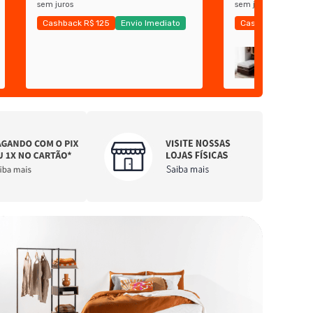
sem juros
sem juros
Cashback R$ 125
Envio Imediato
Cashback R$ 200
Exclusivo Mobly
Economize 45%