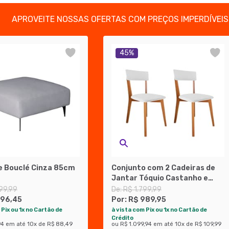
APROVEITE NOSSAS OFERTAS COM PREÇOS IMPERDÍVEIS
45
%
e Bouclé Cinza 85cm
Conjunto com 2 Cadeiras de
Jantar Tóquio Castanho e
Branco
99,99
De:
R$ 1.799,99
796,45
Por:
R$ 989,95
 Pix ou 1x no Cartão de
à vista com Pix ou 1x no Cartão de
Crédito
94
em até
10
x de
R$ 88,49
ou
R$ 1.099,94
em até
10
x de
R$ 109,99