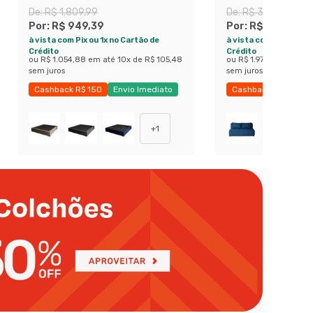
(47x138x188 cm) Cinza
De:
R$ 1.809,99
De:
R$ 3.319,99
Por:
R$ 949,39
Por:
R$ 1.777,49
à vista com Pix ou 1x no Cartão de
à vista com Pix ou 1x 
Crédito
Crédito
ou
R$ 1.054,88
em até
10
x de
R$ 105,48
ou
R$ 1.974,99
em até
sem juros
sem juros
Cashback R$ 150
Envio Imediato
Cashback R$ 275
Exclusivo Mobly
Exclusivo Mobly
+
1