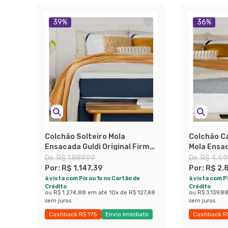
39
%
36
%
Colchão Solteiro Mola
Colchão C
Ensacada Guldi Original Firme
Mola Ensa
(25x88x188) Azul e Branco
Cinza e B
De:
R$ 1.889,99
De:
R$ 4.44
Por:
R$ 1.147,39
Por:
R$ 2.
à vista com Pix ou 1x no Cartão de
à vista com Pi
Crédito
Crédito
ou
R$ 1.274,88
em até
10
x de
R$ 127,48
ou
R$ 3.139,8
sem juros
sem juros
Cashback R$ 175
Envio Imediato
Cashback R
Exclusivo Mobly
Exclusivo M