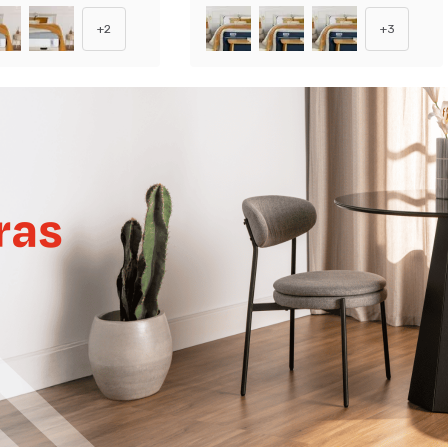
+
2
+
3