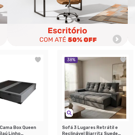
38
%
 Cama Box Queen
Sofá 3 Lugares Retrátil e
Baú Linho
Reclinável Biarritz Suede