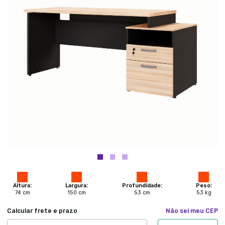
Altura:
Largura:
Profundidade:
Peso:
74
cm
150
cm
53
cm
53
kg
Calcular frete e prazo
Não sei meu CEP