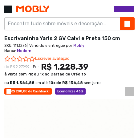
Escrivaninha Yaris 2 GV Calvi e Preta 150 cm
SKU:
1113276
| Vendido e entregue por
Mobly
Marca
:
Modern
0.0 star rating
Escrever avaliação
R$ 1.228,39
de
R$ 2.279,99
Por
à vista com Pix ou 1x no Cartão de Crédito
ou
R$ 1.364,88
em até
10
x de
R$ 136,48
sem juros
R$ 200,00 de Cashback!
Economize 46%