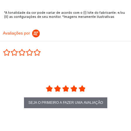
*A tonalidade da cor pode variar de acordo com o (I) lote do fabricante; e/ou
(II) as configurações de seu monitor. *Imagens meramente ilustrativas
Avaliações por
0.0 star rating
SEJA O PRIMEIRO A FAZER UMA AVALIAÇÃO