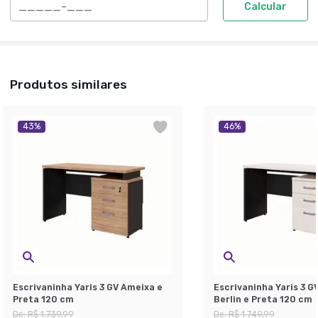
Calcular
Produtos similares
43
%
46
%
Escrivaninha Yaris 3 GV Ameixa e
Escrivaninha Yaris 3 G
Preta 120 cm
Berlin e Preta 120 cm
De:
R$ 1.739,99
De:
R$ 1.749,99