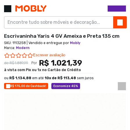
Escrivaninha Yaris 4 GV Ameixa e Preta 135 cm
SKU:
1113258
| Vendido e entregue por
Mobly
Marca
:
Modern
0.0 star rating
Escrever avaliação
R$ 1.021,39
de
R$ 1.889,99
Por
à vista com Pix ou 1x no Cartão de Crédito
ou
R$ 1.134,88
em até
10
x de
R$ 113,48
sem juros
R$ 175,00 de Cashback!
Economize 45%