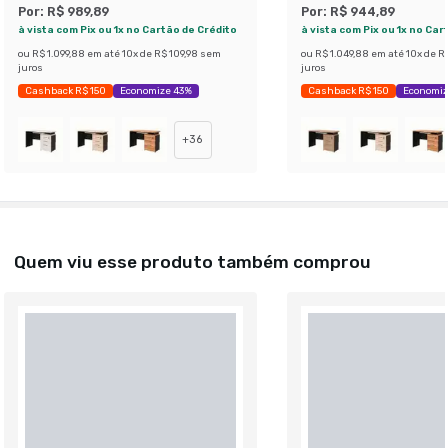
Por:
R$ 989,89
Por:
R$ 944,89
à vista com Pix ou 1x no Cartão de Crédito
à vista com Pix ou 1x no Car
ou
R$ 1.099,88
em até
10
x de
R$ 109,98
sem
ou
R$ 1.049,88
em até
10
x de
R$
juros
juros
Cashback R$ 150
Economize 43%
Cashback R$ 150
Economiz
+
36
Quem viu esse produto também comprou