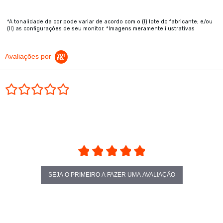
*A tonalidade da cor pode variar de acordo com o (I) lote do fabricante; e/ou
(II) as configurações de seu monitor. *Imagens meramente ilustrativas
Avaliações por
0.0 star rating
SEJA O PRIMEIRO A FAZER UMA AVALIAÇÃO