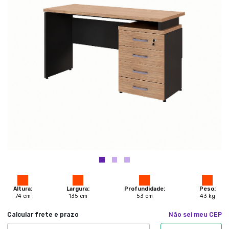
Altura:
Largura:
Profundidade:
Peso:
74
cm
135
cm
53
cm
43
kg
Calcular frete e prazo
Não sei meu CEP