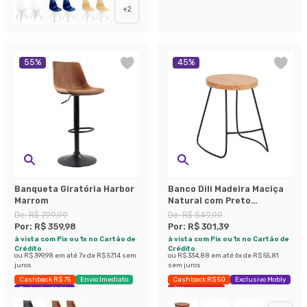
+
2
55
%
45
%
Banqueta Giratória Harbor
Banco Dili Madeira Maciça
Marrom
Natural com Preto
Industrial
De:
R$ 799,99
De:
R$ 549,99
Por:
R$ 359,98
Por:
R$ 301,39
à vista com Pix ou 1x no Cartão de
à vista com Pix ou 1x no Cartão de
Crédito
Crédito
ou
R$ 399,98
em até
7
x de
R$ 57,14
sem
ou
R$ 334,88
em até
6
x de
R$ 55,81
juros
sem juros
Cashback R$ 75
Envio Imediato
Cashback R$ 50
Exclusivo Mobly
Exclusivo Mobly
Últimas peças