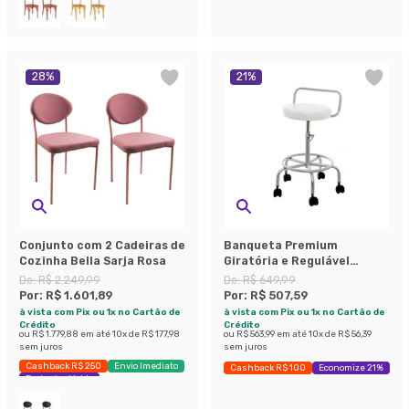
28
%
21
%
Conjunto com 2 Cadeiras de
Banqueta Premium
Cozinha Bella Sarja Rosa
Giratória e Regulável
Branca
De:
R$ 2.249,99
De:
R$ 649,99
Por:
R$ 1.601,89
Por:
R$ 507,59
à vista com Pix ou 1x no Cartão de
à vista com Pix ou 1x no Cartão de
Crédito
Crédito
ou
R$ 1.779,88
em até
10
x de
R$ 177,98
ou
R$ 563,99
em até
10
x de
R$ 56,39
sem juros
sem juros
Cashback R$ 250
Envio Imediato
Cashback R$ 100
Economize 21%
Exclusivo Mobly