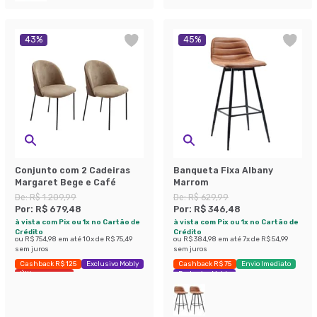
43
%
45
%
Conjunto com 2 Cadeiras
Banqueta Fixa Albany
Margaret Bege e Café
Marrom
De:
R$ 1.209,99
De:
R$ 629,99
Por:
R$ 679,48
Por:
R$ 346,48
à vista com Pix ou 1x no Cartão de
à vista com Pix ou 1x no Cartão de
Crédito
Crédito
ou
R$ 754,98
em até
10
x de
R$ 75,49
ou
R$ 384,98
em até
7
x de
R$ 54,99
sem juros
sem juros
Cashback R$ 125
Exclusivo Mobly
Cashback R$ 75
Envio Imediato
Últimas peças
Exclusivo Mobly