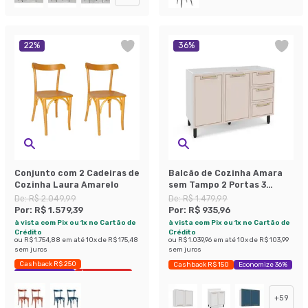
22
%
36
%
Conjunto com 2 Cadeiras de
Balcão de Cozinha Amara
Cozinha Laura Amarelo
sem Tampo 2 Portas 3
Gavetas Creme e Branco
De:
R$ 2.049,99
De:
R$ 1.479,99
Por:
R$ 1.579,39
Por:
R$ 935,96
à vista com Pix ou 1x no Cartão de
à vista com Pix ou 1x no Cartão de
Crédito
Crédito
ou
R$ 1.754,88
em até
10
x de
R$ 175,48
ou
R$ 1.039,96
em até
10
x de
R$ 103,99
sem juros
sem juros
Cashback R$ 250
Cashback R$ 150
Economize 36%
Exclusivo Mobly
Últimas peças
+
59