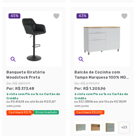
45
%
43
%
Banqueta Giratória
Balcão de Cozinha com
Woodstock Preta
Tampo Marquesa 100% MDF
1 Porta 3 Gavetas Branco e
De:
R$ 689,99
De:
R$ 2.119,99
Nature
Por:
R$ 373,48
Por:
R$ 1.205,96
à vista com Pix ou 1x no Cartão de
à vista com Pix ou 1x no Cartão de
Crédito
Crédito
ou
R$ 414,98
em até
8
x de
R$ 51,87
ou
R$ 1.339,96
em até
10
x de
R$ 133,99
sem juros
sem juros
Cashback R$ 75
Envio Imediato
Cashback R$ 200
Últimas peças
Economize 43%
+
23