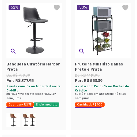
52
%
50
%
Banqueta Giratória Harbor
Fruteira Multiúso Dallas
Preta
Preto e Prata
De:
R$ 799,99
De:
R$ 1.119,99
Por:
R$ 377,98
Por:
R$ 553,39
à vista com Pix ou 1x no Cartão de
à vista com Pix ou 1x no Cartão de
Crédito
Crédito
ou
R$ 419,98
em até
8
x de
R$ 52,49
ou
R$ 614,88
em até
10
x de
R$ 61,48
sem juros
sem juros
Cashback R$ 75
Envio Imediato
Cashback R$ 100
Exclusivo Mobly
Economize 50%