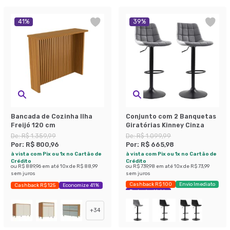
41
%
39
%
Bancada de Cozinha Ilha
Conjunto com 2 Banquetas
Freijó 120 cm
Giratórias Kinney Cinza
De:
R$ 1.359,99
De:
R$ 1.099,99
Por:
R$ 800,96
Por:
R$ 665,98
à vista com Pix ou 1x no Cartão de
à vista com Pix ou 1x no Cartão de
Crédito
Crédito
ou
R$ 889,96
em até
10
x de
R$ 88,99
ou
R$ 739,98
em até
10
x de
R$ 73,99
sem juros
sem juros
Cashback R$ 100
Envio Imediato
Cashback R$ 125
Economize 41%
Exclusivo Mobly
+
34