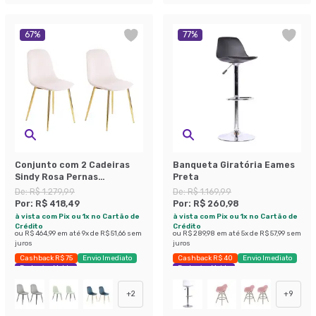
67
%
77
%
Conjunto com 2 Cadeiras
Banqueta Giratória Eames
Sindy Rosa Pernas
Preta
Cromadas
De:
R$ 1.279,99
De:
R$ 1.169,99
Por:
R$ 418,49
Por:
R$ 260,98
à vista com Pix ou 1x no Cartão de
à vista com Pix ou 1x no Cartão de
Crédito
Crédito
ou
R$ 464,99
em até
9
x de
R$ 51,66
sem
ou
R$ 289,98
em até
5
x de
R$ 57,99
sem
juros
juros
Cashback R$ 75
Envio Imediato
Cashback R$ 40
Envio Imediato
Exclusivo Mobly
Exclusivo Mobly
+
2
+
9