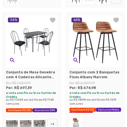
34
%
66
%
Conjunto de Mesa Genebra
Conjunto com 2 Banquetas
com 4 Cadeiras Alicante
Fixas Albany Marrom
Branco Liso e Preto Floral
De:
R$ 1.059,99
De:
R$ 2.009,99
Por:
R$ 697,39
Por:
R$ 674,98
à vista com Pix ou 1x no Cartão de
à vista com Pix ou 1x no Cartão de
Crédito
Crédito
ou
R$ 774,88
em até
10
x de
R$ 77,48
ou
R$ 749,98
em até
10
x de
R$ 74,99
sem juros
sem juros
Cashback R$ 125
Exclusivo Mobly
Cashback R$ 125
Economize 34%
Últimas peças
+
4