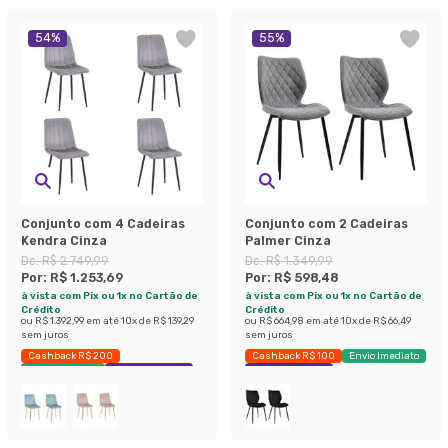
54
%
55
%
Conjunto com 4 Cadeiras
Conjunto com 2 Cadeiras
Kendra Cinza
Palmer Cinza
De:
R$ 2.749,99
De:
R$ 1.349,99
Por:
R$ 1.253,69
Por:
R$ 598,48
à vista com Pix ou 1x no Cartão de
à vista com Pix ou 1x no Cartão de
Crédito
Crédito
ou
R$ 1.392,99
em até
10
x de
R$ 139,29
ou
R$ 664,98
em até
10
x de
R$ 66,49
sem juros
sem juros
Cashback R$ 200
Cashback R$ 100
Envio Imediato
Envio Imediato
Exclusivo Mobly
Exclusivo Mobly