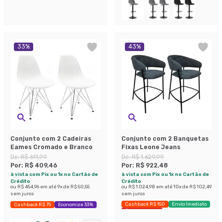
33
%
43
%
Conjunto com 2 Cadeiras
Conjunto com 2 Banquetas
Eames Cromado e Branco
Fixas Leone Jeans
De:
R$ 611,99
De:
R$ 1.629,99
Por:
R$ 409,46
Por:
R$ 922,48
à vista com Pix ou 1x no Cartão de
à vista com Pix ou 1x no Cartão de
Crédito
Crédito
ou
R$ 454,96
em até
9
x de
R$ 50,55
ou
R$ 1.024,98
em até
10
x de
R$ 102,49
sem juros
sem juros
Cashback R$ 150
Envio Imediato
Cashback R$ 75
Economize 33%
Últimas peças