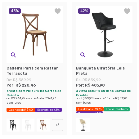
43
%
42
%
Cadeira Paris com Rattan
Banqueta Giratória Lois
Terracota
Preta
De:
R$ 389,99
De:
R$ 839,99
Por:
R$ 220,46
Por:
R$ 485,98
à vista com Pix ou 1x no Cartão de
à vista com Pix ou 1x no Cartão de
Crédito
Crédito
ou
R$ 244,95
em até
4
x de
R$ 61,23
ou
R$ 539,98
em até
10
x de
R$ 53,99
sem juros
sem juros
Cashback R$ 75
Envio Imediato
Cashback R$ 40
Economize 43%
Economize 42%
+
5