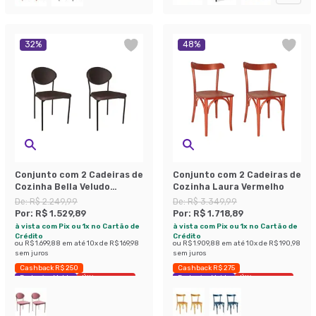
32
%
48
%
Conjunto com 2 Cadeiras de
Conjunto com 2 Cadeiras de
Cozinha Bella Veludo
Cozinha Laura Vermelho
Grafite
De:
R$ 2.249,99
De:
R$ 3.349,99
Por:
R$ 1.529,89
Por:
R$ 1.718,89
à vista com Pix ou 1x no Cartão de
à vista com Pix ou 1x no Cartão de
Crédito
Crédito
ou
R$ 1.699,88
em até
10
x de
R$ 169,98
ou
R$ 1.909,88
em até
10
x de
R$ 190,98
sem juros
sem juros
Cashback R$ 250
Cashback R$ 275
Exclusivo Mobly
Últimas peças
Exclusivo Mobly
Últimas peças