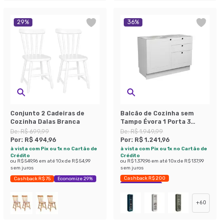
29
%
36
%
Conjunto 2 Cadeiras de
Balcão de Cozinha sem
Cozinha Dalas Branca
Tampo Évora 1 Porta 3
Gavetas Branco Ártico
De:
R$ 699,99
De:
R$ 1.949,99
Por:
R$ 494,96
Por:
R$ 1.241,96
à vista com Pix ou 1x no Cartão de
à vista com Pix ou 1x no Cartão de
Crédito
Crédito
ou
R$ 549,96
em até
10
x de
R$ 54,99
ou
R$ 1.379,96
em até
10
x de
R$ 137,99
sem juros
sem juros
Cashback R$ 200
Cashback R$ 75
Economize 29%
Economize 36%
+
60