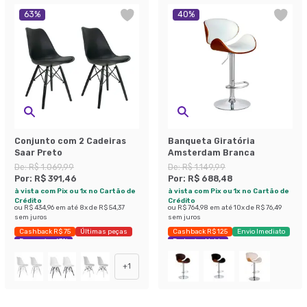
63
%
40
%
Conjunto com 2 Cadeiras
Banqueta Giratória
Saar Preto
Amsterdam Branca
De:
R$ 1.069,99
De:
R$ 1.149,99
Por:
R$ 391,46
Por:
R$ 688,48
à vista com Pix ou 1x no Cartão de
à vista com Pix ou 1x no Cartão de
Crédito
Crédito
ou
R$ 434,96
em até
8
x de
R$ 54,37
ou
R$ 764,98
em até
10
x de
R$ 76,49
sem juros
sem juros
Cashback R$ 75
Últimas peças
Cashback R$ 125
Envio Imediato
Economize 63%
Exclusivo Mobly
+
1