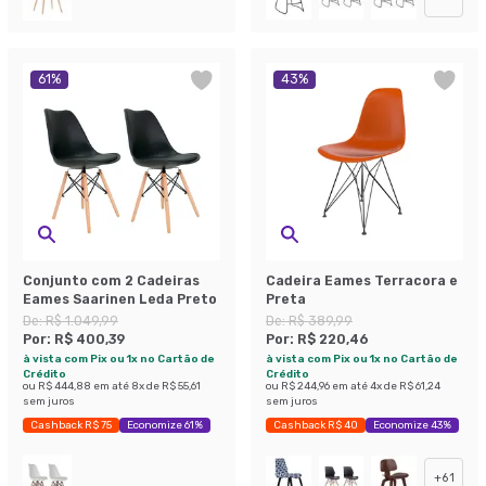
61
%
43
%
Conjunto com 2 Cadeiras
Cadeira Eames Terracora e
Eames Saarinen Leda Preto
Preta
De:
R$ 1.049,99
De:
R$ 389,99
Por:
R$ 400,39
Por:
R$ 220,46
à vista com Pix ou 1x no Cartão de
à vista com Pix ou 1x no Cartão de
Crédito
Crédito
ou
R$ 444,88
em até
8
x de
R$ 55,61
ou
R$ 244,96
em até
4
x de
R$ 61,24
sem juros
sem juros
Cashback R$ 75
Economize 61%
Cashback R$ 40
Economize 43%
+
61