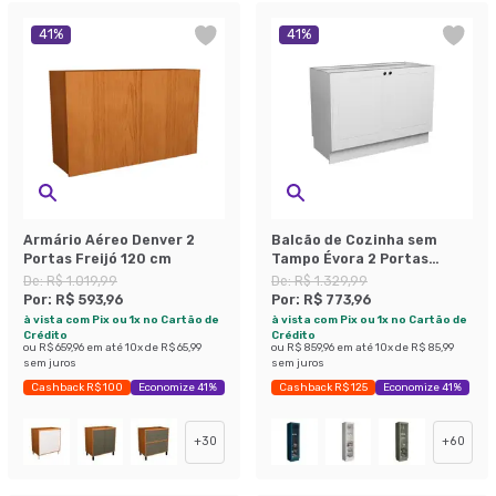
41
%
41
%
Armário Aéreo Denver 2
Balcão de Cozinha sem
Portas Freijó 120 cm
Tampo Évora 2 Portas
Branco Ártico 120 cm
De:
R$ 1.019,99
De:
R$ 1.329,99
Por:
R$ 593,96
Por:
R$ 773,96
à vista com Pix ou 1x no Cartão de
à vista com Pix ou 1x no Cartão de
Crédito
Crédito
ou
R$ 659,96
em até
10
x de
R$ 65,99
ou
R$ 859,96
em até
10
x de
R$ 85,99
sem juros
sem juros
Cashback R$ 100
Economize 41%
Cashback R$ 125
Economize 41%
+
30
+
60