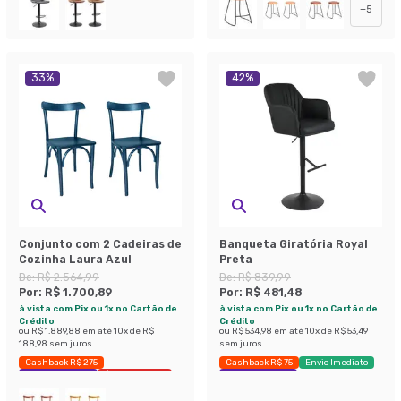
+
5
33
%
42
%
Conjunto com 2 Cadeiras de
Banqueta Giratória Royal
Cozinha Laura Azul
Preta
De:
R$ 2.564,99
De:
R$ 839,99
Por:
R$ 1.700,89
Por:
R$ 481,48
à vista com Pix ou 1x no Cartão de
à vista com Pix ou 1x no Cartão de
Crédito
Crédito
ou
R$ 1.889,88
em até
10
x de
R$
ou
R$ 534,98
em até
10
x de
R$ 53,49
188,98
sem juros
sem juros
Cashback R$ 275
Cashback R$ 75
Envio Imediato
Exclusivo Mobly
Últimas peças
Economize 42%