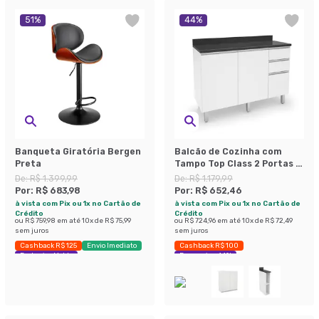
51
%
44
%
Banqueta Giratória Bergen
Balcão de Cozinha com
Preta
Tampo Top Class 2 Portas 3
Gavetas Branco
De:
R$ 1.399,99
De:
R$ 1.179,99
Por:
R$ 683,98
Por:
R$ 652,46
à vista com Pix ou 1x no Cartão de
à vista com Pix ou 1x no Cartão de
Crédito
Crédito
ou
R$ 759,98
em até
10
x de
R$ 75,99
ou
R$ 724,96
em até
10
x de
R$ 72,49
sem juros
sem juros
Cashback R$ 125
Envio Imediato
Cashback R$ 100
Exclusivo Mobly
Economize 44%