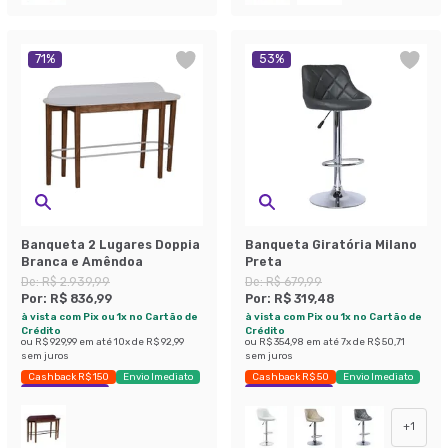
71
%
53
%
Banqueta 2 Lugares Doppia
Banqueta Giratória Milano
Branca e Amêndoa
Preta
De:
R$ 2.939,99
De:
R$ 679,99
Por:
R$ 836,99
Por:
R$ 319,48
à vista com Pix ou 1x no Cartão de
à vista com Pix ou 1x no Cartão de
Crédito
Crédito
ou
R$ 929,99
em até
10
x de
R$ 92,99
ou
R$ 354,98
em até
7
x de
R$ 50,71
sem juros
sem juros
Cashback R$ 150
Envio Imediato
Cashback R$ 50
Envio Imediato
Exclusivo Mobly
Exclusivo Mobly
+
1