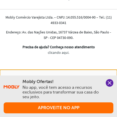
Nós salvamos o seu histórico de uso pra oferecer a melhor
Mobly Ofertas!
experiência na Mobly. Quando você navega no nosso site,
No app, você tem acesso a recursos 
aceita esta condição
exclusivos para transformar sua casa do 
seu jeito.
Política de Privacidade e Cookies
APROVEITE NO APP
Aceitar e Fechar