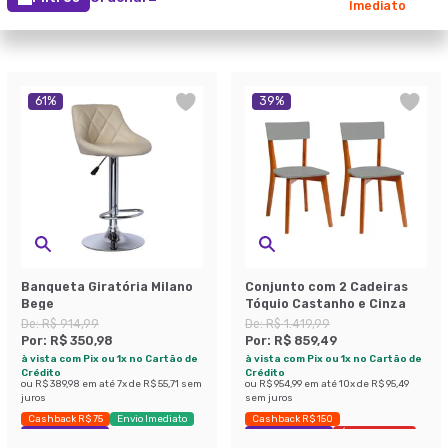
Imediato
61
%
39
%
Banqueta Giratória Milano
Conjunto com 2 Cadeiras
Bege
Tóquio Castanho e Cinza
De:
R$ 914,99
De:
R$ 1.419,99
Por:
R$ 350,98
Por:
R$ 859,49
à vista com Pix ou 1x no Cartão de
à vista com Pix ou 1x no Cartão de
Crédito
Crédito
ou
R$ 389,98
em até
7
x de
R$ 55,71
sem
ou
R$ 954,99
em até
10
x de
R$ 95,49
juros
sem juros
Cashback R$ 75
Envio Imediato
Cashback R$ 150
Exclusivo Mobly
Exclusivo Mobly
Últimas peças