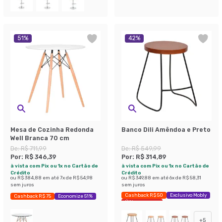
51
%
42
%
Mesa de Cozinha Redonda
Banco Dili Amêndoa e Preto
Well Branca 70 cm
De:
R$ 711,99
De:
R$ 549,99
Por:
R$ 346,39
Por:
R$ 314,89
à vista com Pix ou 1x no Cartão de
à vista com Pix ou 1x no Cartão de
Crédito
Crédito
ou
R$ 384,88
em até
7
x de
R$ 54,98
ou
R$ 349,88
em até
6
x de
R$ 58,31
sem juros
sem juros
Cashback R$ 50
Exclusivo Mobly
Cashback R$ 75
Economize 51%
Últimas peças
+
5