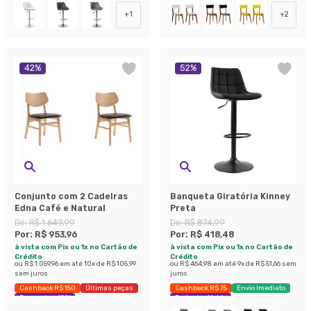
+
1
+
2
42
%
52
%
Conjunto com 2 Cadeiras
Banqueta Giratória Kinney
Edna Café e Natural
Preta
De:
R$ 1.649,99
De:
R$ 874,99
Por:
R$ 953,96
Por:
R$ 418,48
à vista com Pix ou 1x no Cartão de
à vista com Pix ou 1x no Cartão de
Crédito
Crédito
ou
R$ 1.059,96
em até
10
x de
R$ 105,99
ou
R$ 464,98
em até
9
x de
R$ 51,66
sem
sem juros
juros
Cashback R$ 150
Últimas peças
Cashback R$ 75
Envio Imediato
Economize 42%
Exclusivo Mobly