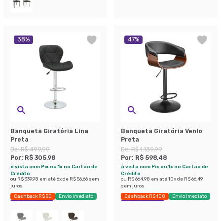
38
%
47
%
Banqueta Giratória Lina
Banqueta Giratória Venlo
Preta
Preta
De:
R$ 499,99
De:
R$ 1.139,99
Por:
R$ 305,98
Por:
R$ 598,48
à vista com Pix ou 1x no Cartão de
à vista com Pix ou 1x no Cartão de
Crédito
Crédito
ou
R$ 339,98
em até
6
x de
R$ 56,66
sem
ou
R$ 664,98
em até
10
x de
R$ 66,49
juros
sem juros
Cashback R$ 50
Envio Imediato
Cashback R$ 100
Envio Imediato
Economize 38%
Exclusivo Mobly