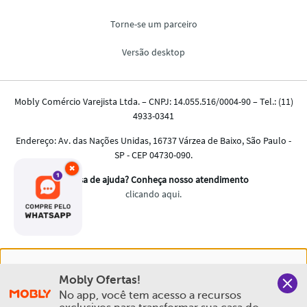
×
Nós salvamos o seu histórico de uso pra oferecer a melhor
Mobly Ofertas!
experiência na Mobly. Quando você navega no nosso site,
No app, você tem acesso a recursos 
aceita esta condição