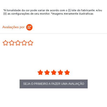
*A tonalidade da cor pode variar de acordo com o (I) lote do fabricante; e/ou
(II) as configurações de seu monitor. *Imagens meramente ilustrativas
Avaliações por
0.0 star rating
SEJA O PRIMEIRO A FAZER UMA AVALIAÇÃO