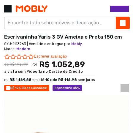
Escrivaninha Yaris 3 GV Ameixa e Preta 150 cm
SKU:
1113263
| Vendido e entregue por
Mobly
Marca
:
Modern
0.0 star rating
Escrever avaliação
R$ 1.052,89
de
R$ 1.939,99
Por
à vista com Pix ou 1x no Cartão de Crédito
ou
R$ 1.169,88
em até
10
x de
R$ 116,98
sem juros
R$ 175,00 de Cashback!
Economize 45%