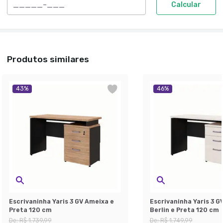
Calcular
Produtos similares
43
%
46
%
Escrivaninha Yaris 3 GV Ameixa e
Escrivaninha Yaris 3 G
Preta 120 cm
Berlin e Preta 120 cm
De:
R$ 1.739,99
De:
R$ 1.749,99