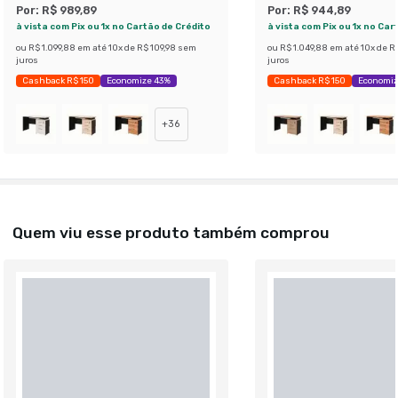
Por:
R$ 989,89
Por:
R$ 944,89
à vista com Pix ou 1x no Cartão de Crédito
à vista com Pix ou 1x no Car
ou
R$ 1.099,88
em até
10
x de
R$ 109,98
sem
ou
R$ 1.049,88
em até
10
x de
R$
juros
juros
Cashback R$ 150
Economize 43%
Cashback R$ 150
Economiz
+
36
Quem viu esse produto também comprou