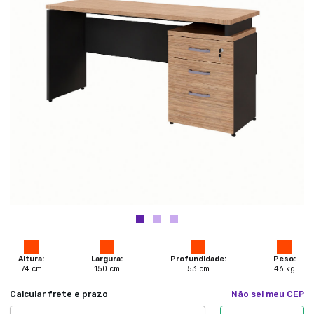
Altura:
Largura:
Profundidade:
Peso:
74
cm
150
cm
53
cm
46
kg
Calcular frete e prazo
Não sei meu CEP