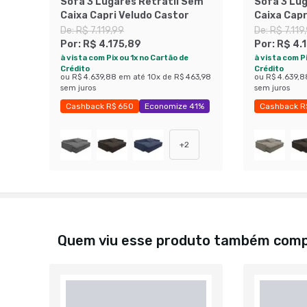
Sofá 3 Lugares Retrátil Sem
Sofá 3 Lu
Caixa Capri Veludo Castor
Caixa Capr
De:
R$ 7.119,99
De:
R$ 7.119
Por:
R$ 4.175,89
Por:
R$ 4.
à vista com Pix ou 1x no Cartão de
à vista com Pi
Crédito
Crédito
ou
R$ 4.639,88
em até
10
x de
R$ 463,98
ou
R$ 4.639,8
sem juros
sem juros
Cashback R$ 650
Economize 41%
Cashback R
Economize 
+
2
Quem viu esse produto também com