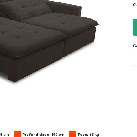
o
C
08
cm
Profundidade:
150
cm
Peso:
65
kg