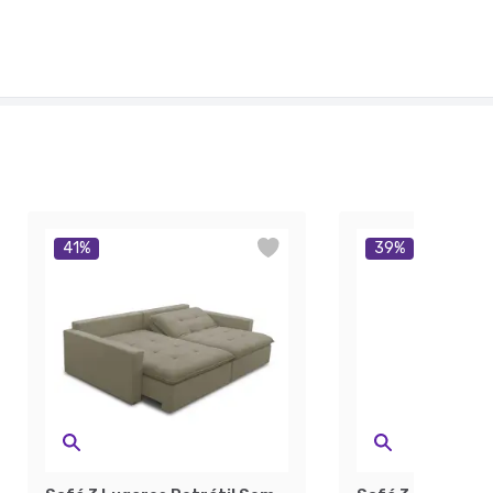
41
%
39
%