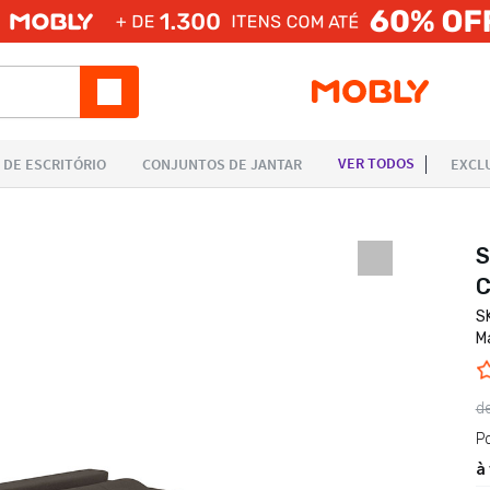
S
C
S
M
d
P
à