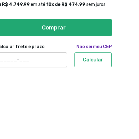
u
R$ 4.749,99
em até
10
x de
R$ 474,99
sem juros
Comprar
alcular frete e prazo
Não sei meu CEP
Calcular