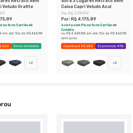
gares Retrátil Sem
Sofá 3 Lugares Retrátil Sem
i Veludo Grafite
Caixa Capri Veludo Azul
,99
De:
R$ 7.119,99
175,89
Por:
R$ 4.175,89
x ou 1x no Cartão de
à vista com Pix ou 1x no Cartão de
Crédito
8
em até
10
x de
R$ 463,98
ou
R$ 4.639,88
em até
10
x de
R$ 463,98
sem juros
$ 650
Envio Imediato
Cashback R$ 650
Economize 41%
41%
+
2
+
2
prou