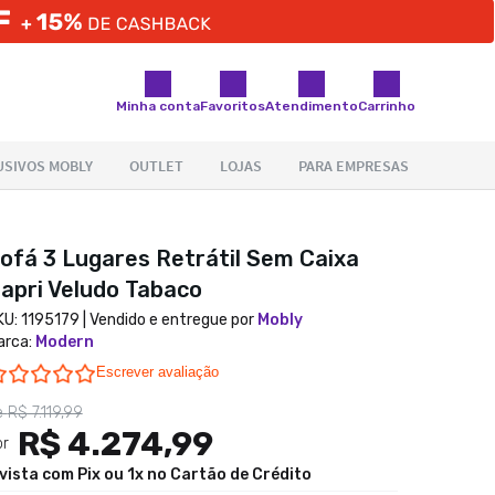
Minha conta
Favoritos
Atendimento
Carrinho
ofá 3 Lugares Retrátil Sem Caixa
apri Veludo Tabaco
KU:
1195179
| Vendido e entregue por
Mobly
arca
:
Modern
0.0 star rating
Escrever avaliação
e
R$ 7.119,99
R$ 4.274,99
or
 vista com Pix ou 1x no Cartão de Crédito