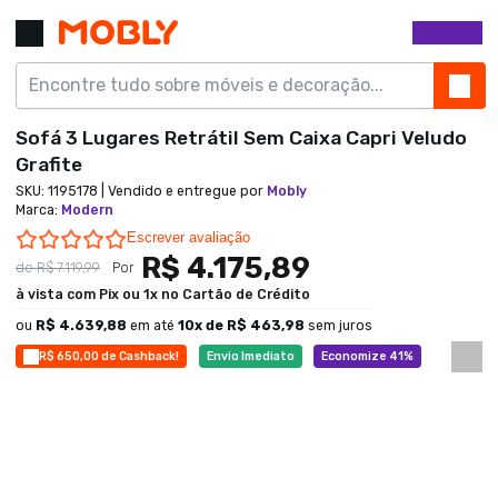
Sofá 3 Lugares Retrátil Sem Caixa Capri Veludo
Grafite
SKU:
1195178
| Vendido e entregue por
Mobly
Marca
:
Modern
0.0 star rating
Escrever avaliação
R$ 4.175,89
de
R$ 7.119,99
Por
à vista com Pix ou 1x no Cartão de Crédito
ou
R$ 4.639,88
em até
10
x de
R$ 463,98
sem juros
R$ 650,00 de Cashback!
Envio Imediato
Economize 41%