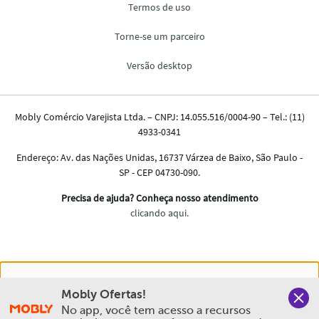
Nós salvamos o seu histórico de uso pra oferecer a melhor
Mobly Ofertas!
experiência na Mobly. Quando você navega no nosso site,
No app, você tem acesso a recursos 
aceita esta condição