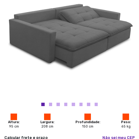
Altura:
Largura:
Profundidade:
Peso:
95
cm
208
cm
150
cm
65
kg
Calcular frete e prazo
Não sei meu CEP