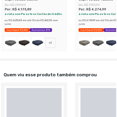
De:
R$ 7.119,99
De:
R$ 7.119,99
Por:
R$ 4.175,89
Por:
R$ 4.274,99
à vista com Pix ou 1x no Cartão de Crédito
à vista com Pix ou 1x no Car
ou
R$ 4.639,88
em até
10
x de
R$ 463,98
sem
ou
R$ 4.749,99
em até
10
x de
R$
juros
juros
Cashback R$ 650
Economize 41%
Cashback R$ 650
Economiz
+
2
Quem viu esse produto também comprou