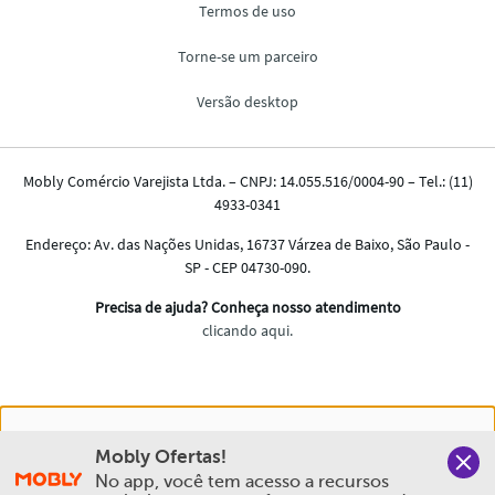
Nós salvamos o seu histórico de uso pra oferecer a melhor
Mobly Ofertas!
experiência na Mobly. Quando você navega no nosso site,
No app, você tem acesso a recursos 
aceita esta condição