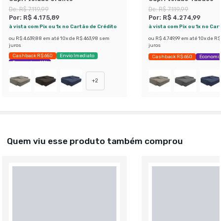
De:
R$ 7.119,99
De:
R$ 7.119,99
Por:
R$ 4.175,89
Por:
R$ 4.274,99
à vista com Pix ou 1x no Cartão de Crédito
à vista com Pix ou 1x no Car
ou
R$ 4.639,88
em até
10
x de
R$ 463,98
sem
ou
R$ 4.749,99
em até
10
x de
R$
juros
juros
Cashback R$ 650
Envio Imediato
Cashback R$ 650
Economiz
Economize 41%
+
2
Quem viu esse produto também comprou