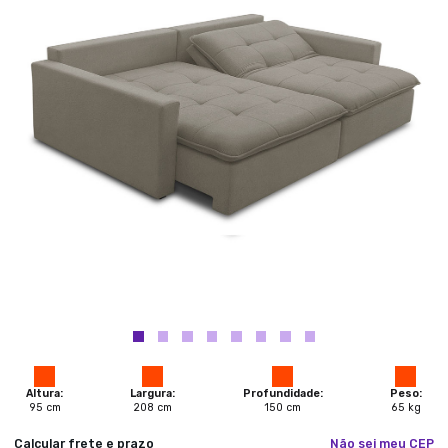
Altura:
Largura:
Profundidade:
Peso:
95
cm
208
cm
150
cm
65
kg
Calcular frete e prazo
Não sei meu CEP