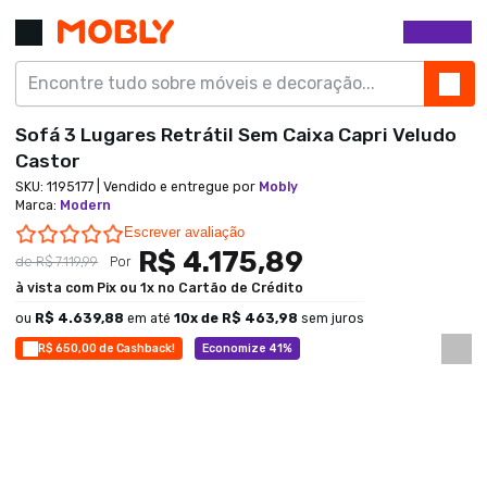
Sofá 3 Lugares Retrátil Sem Caixa Capri Veludo
Castor
SKU:
1195177
| Vendido e entregue por
Mobly
Marca
:
Modern
0.0 star rating
Escrever avaliação
R$ 4.175,89
de
R$ 7.119,99
Por
à vista com Pix ou 1x no Cartão de Crédito
ou
R$ 4.639,88
em até
10
x de
R$ 463,98
sem juros
R$ 650,00 de Cashback!
Economize 41%