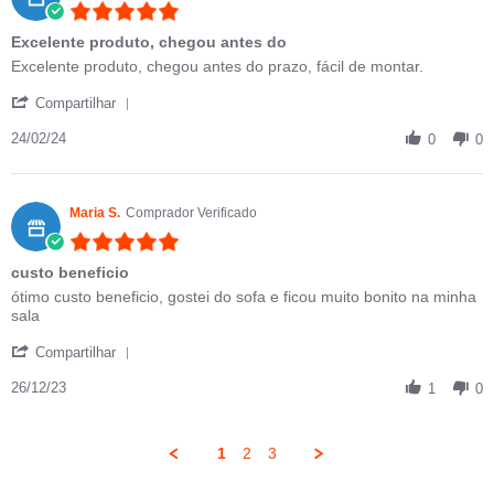
5.0 star rating
Excelente produto, chegou antes do
Review by Stéfani K. on 24 Feb 2024
review stating Excelente produto, chegou antes do
Excelente produto, chegou antes do prazo, fácil de montar.
' Share Review by Stéfani K. on 24 Feb 2024
Compartilhar
24/02/24
0
0
Maria S.
Comprador Verificado
5.0 star rating
custo beneficio
Review by Maria S. on 26 Dec 2023
review stating custo beneficio
ótimo custo beneficio, gostei do sofa e ficou muito bonito na minha
sala
' Share Review by Maria S. on 26 Dec 2023
Compartilhar
26/12/23
1
0
1
2
3