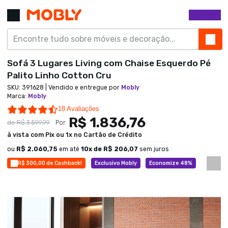
Sofá 3 Lugares Living com Chaise Esquerdo Pé
Palito Linho Cotton Cru
SKU:
391628
| Vendido e entregue por
Mobly
Marca
:
Mobly
4.7 star rating
18 Avaliações
R$ 1.836,76
de
R$ 3.599,99
Por
à vista com Pix ou 1x no Cartão de Crédito
ou
R$ 2.060,75
em até
10
x de
R$ 206,07
sem juros
R$ 300,00 de Cashback!
Exclusivo Mobly
Economize 48%