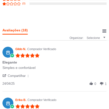
(0)
Avaliações
(18)
Organizar:
Selecione
Gildo N.
Comprador Verificado
5.0 star rating
Elegante
Review by Gildo N. on 24 Apr 2025
review stating Elegante
Simples e confortável
' Share Review by Gildo N. on 24 Apr 2025
Compartilhar
24/04/25
0
1
Erika B.
Comprador Verificado
5.0 star rating