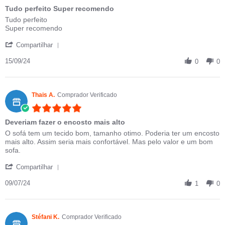
Tudo perfeito Super recomendo
Review by Erika B. on 15 Sep 2024
review stating Tudo perfeito Super recomendo
Tudo perfeito
Super recomendo
' Share Review by Erika B. on 15 Sep 2024
Compartilhar
15/09/24
0
0
Thais A.
Comprador Verificado
5.0 star rating
Deveriam fazer o encosto mais alto
Review by Thais A. on 9 Jul 2024
review stating Deveriam fazer o encosto mais alto
O sofá tem um tecido bom, tamanho otimo. Poderia ter um encosto
mais alto. Assim seria mais confortável. Mas pelo valor e um bom
sofa.
' Share Review by Thais A. on 9 Jul 2024
Compartilhar
09/07/24
1
0
Stéfani K.
Comprador Verificado