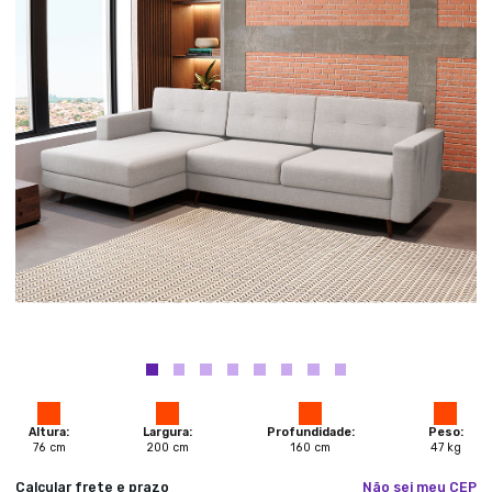
Altura:
Largura:
Profundidade:
Peso:
76
cm
200
cm
160
cm
47
kg
Calcular frete e prazo
Não sei meu CEP