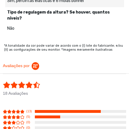
Sim, percintas elásticas e 6 molas bonnel
Tipo de regulagem da altura? Se houver, quantos
níveis?
Não
*A tonalidade da cor pode variar de acordo com o (I) lote do fabricante; e/ou
(II) as configurações de seu monitor. *Imagens meramente ilustrativas
Avaliações por
4.7 star rating
18 Avaliações
(13)
(5)
(0)
(0)