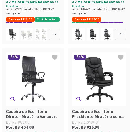
à vista com Pix ou 1x no Cartão de
à vista com Pix ou 1x no Cartão de
Crédito
Crédito
ou
R$ 719,98
em até
10
x de
R$ 71,99
ou
R$ 1.454,98
em até
10
x de
R$ 145,49
sem juros
sem juros
Cashback R$ 100
Envio Imediato
Cashback R$ 200
Exclusivo Mobly
Envio Imediato
Exclusivo Mobly
+
2
+
10
54
%
54
%
Cadeira de Escritório
Cadeira de Escritório
Diretor Giratória Vancouver
Presidente Giratória com
II com Braços Preta
Relax Clark Preta
De:
R$ 889,99
De:
R$ 2.019,99
Por:
R$ 404,98
Por:
R$ 926,98