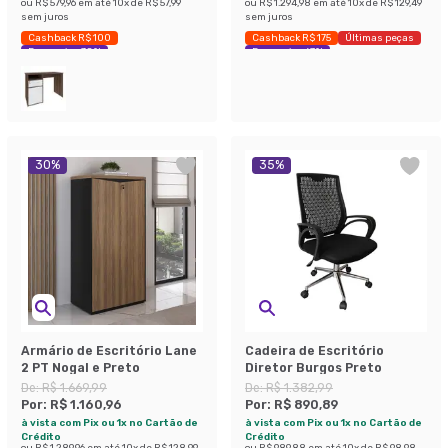
ou
R$ 579,96
em até
10
x de
R$ 57,99
ou
R$ 1.294,98
em até
10
x de
R$ 129,49
sem juros
sem juros
Cashback R$ 100
Cashback R$ 175
Últimas peças
Economize 38%
Economize 67%
30
%
35
%
Armário de Escritório Lane
Cadeira de Escritório
2 PT Nogal e Preto
Diretor Burgos Preto
De:
R$ 1.669,99
De:
R$ 1.382,99
Por:
R$ 1.160,96
Por:
R$ 890,89
à vista com Pix ou 1x no Cartão de
à vista com Pix ou 1x no Cartão de
Crédito
Crédito
ou
R$ 1.289,96
em até
10
x de
R$ 128,99
ou
R$ 989,88
em até
10
x de
R$ 98,98