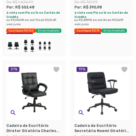
Braços Ajustáveis Preta
Preta
De:
R$ 1.434,99
De:
R$ 729,99
Por:
R$ 553,48
Por:
R$ 395,98
à vista com Pix ou 1x no Cartão de
à vista com Pix ou 1x no Cartão de
Crédito
Crédito
ou
R$ 614,98
em até
10
x de
R$ 61,49
ou
R$ 439,98
em até
8
x de
R$ 54,99
sem juros
sem juros
Cashback R$ 100
Envio Imediato
Cashback R$ 75
Envio Imediato
Exclusivo Mobly
Exclusivo Mobly
51
%
19
%
Cadeira de Escritório
Cadeira de Escritório
Diretor Giratória Charles
Secretária Noemi Giratória
Preta
Preta