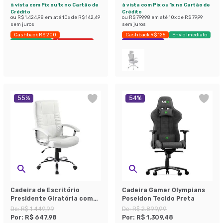
à vista com Pix ou 1x no Cartão de
à vista com Pix ou 1x no Cartão de
Crédito
Crédito
ou
R$ 1.424,98
em até
10
x de
R$ 142,49
ou
R$ 799,98
em até
10
x de
R$ 79,99
sem juros
sem juros
Cashback R$ 200
Cashback R$ 125
Envio Imediato
Envio Imediato
Últimas peças
Economize 36%
55
%
54
%
Cadeira de Escritório
Cadeira Gamer Olympians
Presidente Giratória com
Poseidon Tecido Preta
Relax Office Plus Branca
De:
R$ 1.449,99
De:
R$ 2.899,99
Por:
R$ 647,98
Por:
R$ 1.309,48