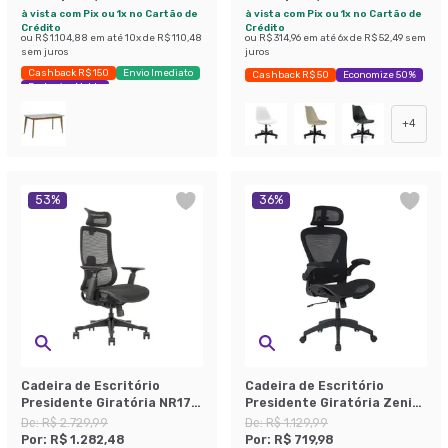
à vista com Pix ou 1x no Cartão de
à vista com Pix ou 1x no Cartão de
Crédito
Crédito
ou
R$ 1.104,88
em até
10
x de
R$ 110,48
ou
R$ 314,96
em até
6
x de
R$ 52,49
sem
sem juros
juros
Cashback R$ 150
Envio Imediato
Cashback R$ 50
Economize 50%
Exclusivo Mobly
+
4
53
%
36
%
Cadeira de Escritório
Cadeira de Escritório
Presidente Giratória NR17
Presidente Giratória Zenith
Belvoir Preta
Preta
De:
R$ 2.729,99
De:
R$ 1.129,99
Por:
R$ 1.282,48
Por:
R$ 719,98