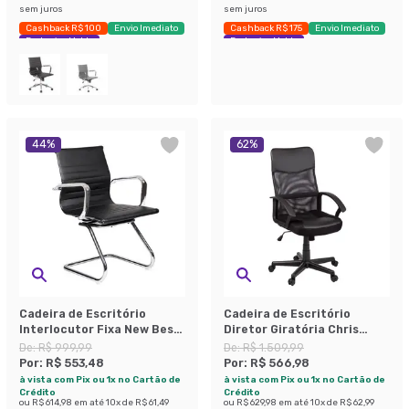
sem juros
sem juros
Cashback R$ 100
Envio Imediato
Cashback R$ 175
Envio Imediato
Exclusivo Mobly
Exclusivo Mobly
44
%
62
%
Cadeira de Escritório
Cadeira de Escritório
Interlocutor Fixa New Best
Diretor Giratória Chris
Preta
Preta
De:
R$ 999,99
De:
R$ 1.509,99
Por:
R$ 553,48
Por:
R$ 566,98
à vista com Pix ou 1x no Cartão de
à vista com Pix ou 1x no Cartão de
Crédito
Crédito
ou
R$ 614,98
em até
10
x de
R$ 61,49
ou
R$ 629,98
em até
10
x de
R$ 62,99