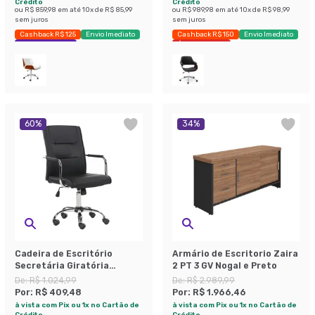
Crédito
Crédito
ou
R$ 859,98
em até
10
x de
R$ 85,99
ou
R$ 989,98
em até
10
x de
R$ 98,99
sem juros
sem juros
Cashback R$ 125
Envio Imediato
Cashback R$ 150
Envio Imediato
Exclusivo Mobly
Últimas peças
60
%
34
%
Cadeira de Escritório
Armário de Escritorio Zaira
Secretária Giratória
2 PT 3 GV Nogal e Preto
Londres Preta
De:
R$ 1.024,99
De:
R$ 2.989,99
Por:
R$ 409,48
Por:
R$ 1.966,46
à vista com Pix ou 1x no Cartão de
à vista com Pix ou 1x no Cartão de
Crédito
Crédito