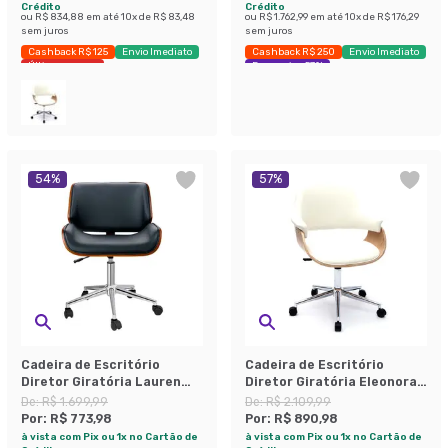
Crédito
Crédito
ou
R$ 834,88
em até
10
x de
R$ 83,48
ou
R$ 1.762,99
em até
10
x de
R$ 176,29
sem juros
sem juros
Cashback R$ 125
Envio Imediato
Cashback R$ 250
Envio Imediato
Últimas peças
Economize 57%
54
%
57
%
Cadeira de Escritório
Cadeira de Escritório
Diretor Giratória Lauren
Diretor Giratória Eleonora
Preta
Branca
De:
R$ 1.699,99
De:
R$ 2.109,99
Por:
R$ 773,98
Por:
R$ 890,98
à vista com Pix ou 1x no Cartão de
à vista com Pix ou 1x no Cartão de