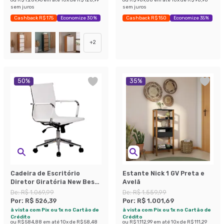
sem juros
sem juros
Cashback R$ 175
Economize 30%
Cashback R$ 150
Economize 35%
+
2
50
%
35
%
Cadeira de Escritório
Estante Nick 1 GV Preta e
Diretor Giratória New Best
Avelã
Branca
De:
R$ 1.069,99
De:
R$ 1.559,99
Por:
R$ 526,39
Por:
R$ 1.001,69
à vista com Pix ou 1x no Cartão de
à vista com Pix ou 1x no Cartão de
Crédito
Crédito
ou
R$ 584,88
em até
10
x de
R$ 58,48
ou
R$ 1.112,99
em até
10
x de
R$ 111,29