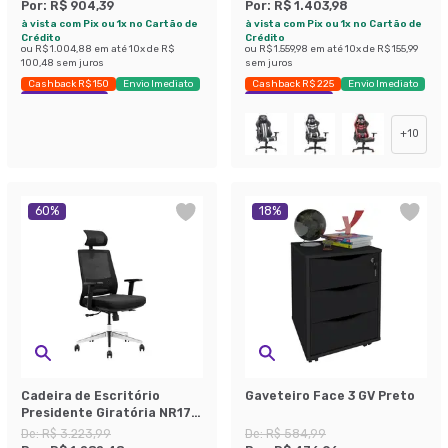
Por:
R$ 904,39
Por:
R$ 1.403,98
à vista com Pix ou 1x no Cartão de
à vista com Pix ou 1x no Cartão de
Crédito
Crédito
ou
R$ 1.004,88
em até
10
x de
R$
ou
R$ 1.559,98
em até
10
x de
R$ 155,99
100,48
sem juros
sem juros
Cashback R$ 150
Envio Imediato
Cashback R$ 225
Envio Imediato
Economize 30%
Exclusivo Mobly
+
10
60
%
18
%
Cadeira de Escritório
Gaveteiro Face 3 GV Preto
Presidente Giratória NR17
Unik Preta
De:
R$ 3.223,99
De:
R$ 584,99