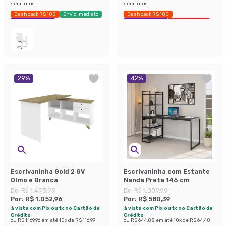
sem juros
sem juros
Cashback R$ 100
Envio Imediato
Cashback R$ 100
Exclusivo Mobly
Exclusivo Mobly
Últimas peças
29
%
42
%
Escrivaninha Gold 2 GV
Escrivaninha com Estante
Olmo e Branca
Nanda Preta 146 cm
De:
R$ 1.493,99
De:
R$ 1.009,99
Por:
R$ 1.052,96
Por:
R$ 580,39
à vista com Pix ou 1x no Cartão de
à vista com Pix ou 1x no Cartão de
Crédito
Crédito
ou
R$ 1.169,96
em até
10
x de
R$ 116,99
ou
R$ 644,88
em até
10
x de
R$ 64,48