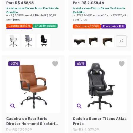
Por:
R$ 458,98
Por:
R$ 2.038,46
à vista com Pix ou 1x no Cartão de
à vista com Pix ou 1x no Cartão de
Crédito
Crédito
ou
R$ 509,98
em até
10
x de
R$ 50,99
ou
R$ 2.264,96
em até
10
x de
R$ 226,49
sem juros
sem juros
Cashback R$ 75
Envio Imediato
Cashback R$ 325
Economize 19%
Exclusivo Mobly
+
2
30
%
65
%
Cadeira de Escritório
Cadeira Gamer Titans Atlas
Diretor Hermond Giratória
Preta
Marrom
De:
R$ 1.299,99
De:
R$ 4.079,99