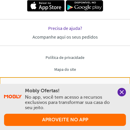
Nós salvamos o seu histórico de uso pra oferecer a melhor
Mobly Ofertas!
experiência na Mobly. Quando você navega no nosso site,
No app, você tem acesso a recursos 
aceita esta condição
exclusivos para transformar sua casa do 
seu jeito.
Política de Privacidade e Cookies
APROVEITE NO APP
Aceitar e Fechar