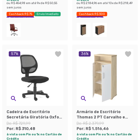
ou
R$ 454,98
em até
9
x de
R$ 50,55
ou
R$ 2.184,96
em até
10
x de
R$ 218,49
sem juros
sem juros
Cashback R$ 75
Envio Imediato
Cashback R$ 300
Exclusivo Mobly
Economize 34%
57
%
36
%
Cadeira de Escritório
Armário de Escritório
Secretária Giratória Oxford
Thomas 2 PT Carvalho e
Preta
Branco 173 cm
De:
R$ 729,99
De:
R$ 2.379,99
Por:
R$ 310,48
Por:
R$ 1.516,46
à vista com Pix ou 1x no Cartão de
à vista com Pix ou 1x no Cartão de
Crédito
Crédito