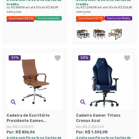
Crédito
Crédito
ou
R$ 869,94
em até
10
x de
R$ 86,99
ou
R$ 1.244,98
em até
10
x de
R$ 124,49
sem juros
sem juros
Cashback R$ 125
Envio Imediato
Cashback R$ 175
Exclusivo Mobly
Exclusivo Mobly
Últimas peças
39
%
58
%
Cadeira de Escritório
Cadeira Gamer Titans
Presidente Eames
Cronus Azul
Esteirinha Caramelo
De:
R$ 1.373,99
De:
R$ 3.859,99
Por:
R$ 836,96
Por:
R$ 1.592,98
à vista com Pix ou 1x no Cartão de
à vista com Pix ou 1x no Cartão de