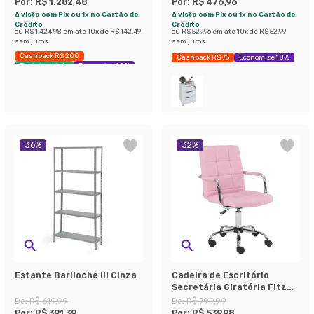
Por:
R$ 1.282,48
Por:
R$ 476,96
à vista com Pix ou 1x no Cartão de
à vista com Pix ou 1x no Cartão de
Crédito
Crédito
ou
R$ 1.424,98
em até
10
x de
R$ 142,49
ou
R$ 529,96
em até
10
x de
R$ 52,99
sem juros
sem juros
Cashback R$ 200
Cashback R$ 75
Economize 18%
Envio Imediato
Economize 60%
36
%
32
%
Estante Bariloche III Cinza
Cadeira de Escritório
Secretária Giratória Fitz
Rosa
De:
R$ 619,99
De:
R$ 799,99
Por:
R$ 391,39
Por:
R$ 539,98