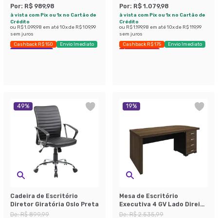
Preta
Por:
R$ 989,98
Por:
R$ 1.079,98
à vista com Pix ou 1x no Cartão de
à vista com Pix ou 1x no Cartão de
Crédito
Crédito
ou
R$ 1.099,98
em até
10
x de
R$ 109,99
ou
R$ 1.199,98
em até
10
x de
R$ 119,99
sem juros
sem juros
Cashback R$ 150
Envio Imediato
Cashback R$ 175
Envio Imediato
Exclusivo Mobly
Últimas peças
49
%
19
%
Cadeira de Escritório
Mesa de Escritório
Diretor Giratória Oslo Preta
Executiva 4 GV Lado Direito
Marrom e Preta
De:
R$ 899,99
De:
R$ 2.535,99