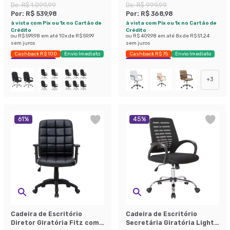
Relax Finland Preta
Preta
De:
R$ 1.099,99
De:
R$ 999,99
Por:
R$ 539,98
Por:
R$ 368,98
à vista com Pix ou 1x no Cartão de
à vista com Pix ou 1x no Cartão de
Crédito
Crédito
ou
R$ 599,98
em até
10
x de
R$ 59,99
ou
R$ 409,98
em até
8
x de
R$ 51,24
sem juros
sem juros
Cashback R$ 100
Envio Imediato
Cashback R$ 75
Envio Imediato
Exclusivo Mobly
Exclusivo Mobly
+
3
61
%
45
%
Cadeira de Escritório
Cadeira de Escritório
Diretor Giratória Fitz com
Secretária Giratória Light