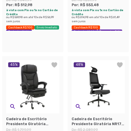
Por:
R$ 512,98
Por:
R$ 553,48
à vista com Pix ou 1x no Cartão de
à vista com Pix ou 1x no Cartão de
Crédito
Crédito
ou
R$ 569,98
em até
10
x de
R$ 56,99
ou
R$ 614,98
em até
10
x de
R$ 61,49
sem juros
sem juros
Cashback R$ 100
Envio Imediato
Cashback R$ 100
Exclusivo Mobly
Exclusivo Mobly
Economize 56%
45
%
48
%
Cadeira de Escritório
Cadeira de Escritório
Presidente Giratória
Presidente Giratória NR17
Reclinável Manchester
Chambord Preta
De:
R$ 1.799,99
De:
R$ 2.089,99