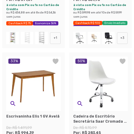
à vista com Pix ou 1x no Cartão de
à vista com Pix ou 1x no Cartão de
Crédito
Crédito
ou
R$ 434,88
em até
8
x de
R$ 54,36
ou
R$ 599,98
em até
10
x de
R$ 59,99
sem juros
sem juros
Cashback R$ 100
Envio Imediato
Cashback R$ 75
Economize 36%
Exclusivo Mobly
+
1
+
3
33
%
50
%
Escrivaninha Elis 1 GV Avelã
Cadeira de Escritório
Secretária Saar Cromada e
Branca
De:
R$ 1.491,99
De:
R$ 570,99
Por:
R$ 994,39
Por:
R$ 283,45