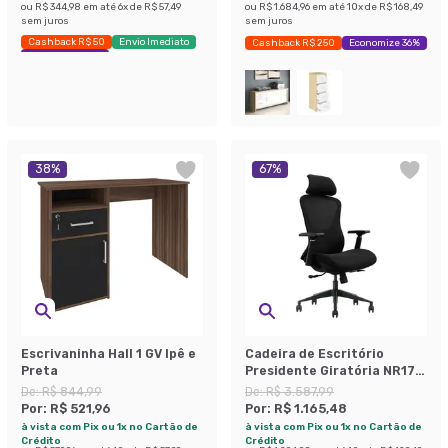
ou
R$ 344,98
em até
6
x de
R$ 57,49
ou
R$ 1.684,96
em até
10
x de
R$ 168,49
sem juros
sem juros
Cashback R$ 50
Envio Imediato
Cashback R$ 250
Economize 36%
Exclusivo Mobly
38
%
67
%
Escrivaninha Hall 1 GV Ipê e
Cadeira de Escritório
Preta
Presidente Giratória NR17
Lead Preta
De:
R$ 844,99
De:
R$ 3.587,99
Por:
R$ 521,96
Por:
R$ 1.165,48
à vista com Pix ou 1x no Cartão de
à vista com Pix ou 1x no Cartão de
Crédito
Crédito