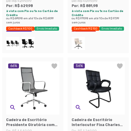
De:
R$ 1.299,99
De:
R$ 1.099,99
Por:
R$ 629,98
Por:
R$ 881,98
à vista com Pix ou 1x no Cartão de
à vista com Pix ou 1x no Cartão de
Crédito
Crédito
ou
R$ 699,98
em até
10
x de
R$ 69,99
ou
R$ 979,98
em até
10
x de
R$ 97,99
sem juros
sem juros
Cashback R$ 100
Envio Imediato
Cashback R$ 150
Envio Imediato
Exclusivo Mobly
Últimas peças
66
%
56
%
Cadeira de Escritório
Cadeira de Escritório
Presidente Giratória com
Interlocutor Fixa Charles
Relax Eames Star Preta
Preta
De:
R$ 1.549,99
De:
R$ 1.269,99