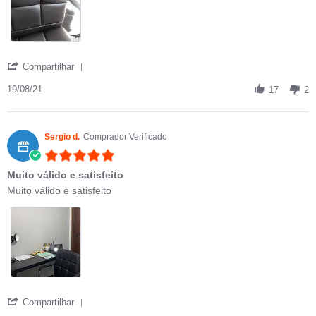
' Share Review by Natália on 19 Aug 2021
Compartilhar
19/08/21
17
2
Sergio d.
Comprador Verificado
5.0 star rating
Muito válido e satisfeito
Review by Sergio d. on 8 Jul 2021
review stating Muito válido e satisfeito
Muito válido e satisfeito
' Share Review by Sergio d. on 8 Jul 2021
Compartilhar