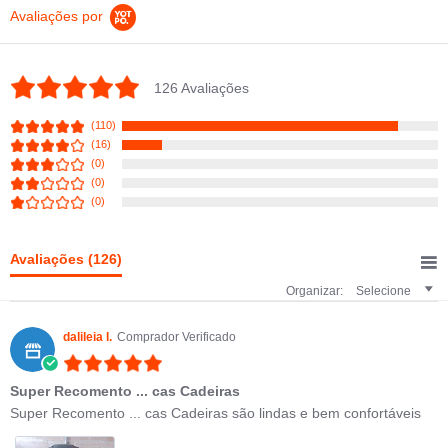
Avaliações por
4.9 star rating
126 Avaliações
(110)
(16)
(0)
(0)
(0)
Avaliações
(126)
Organizar:
Selecione
dalileia l.
Comprador Verificado
5.0 star rating
Super Recomento ... cas Cadeiras
Review by dalileia l. on 25 Apr 2023
review stating Super Recomento ... cas Cadeiras
Super Recomento ... cas Cadeiras são lindas e bem confortáveis