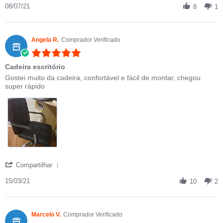
08/07/21
8
1
Angela R.
Comprador Verificado
5.0 star rating
Cadeira escritório
Review by Angela R. on 15 Mar 2021
review stating Cadeira escritório
Gostei muito da cadeira, confortável e fácil de montar, chegou
super rápido
' Share Review by Angela R. on 15 Mar 2021
Compartilhar
15/03/21
10
2
Marcelo V.
Comprador Verificado