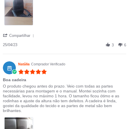
' Share Review by dalileia l. on 25 Apr 2023
Compartilhar
25/04/23
3
6
Natália
Comprador Verificado
5.0 star rating
Boa cadeira
Review by Natália on 19 Aug 2021
review stating Boa cadeira
O produto chegou antes do prazo. Veio com todas as partes
necessárias para montagem e o manual. Montei sozinha com
facilidade, levou no máximo 1 hora. O tamanho ficou ótimo e as
rodinhas e ajuste da altura não tem defeitos. A cadeira é linda,
gostei da qualidade do tecido e as partes de metal são bem
brilhantes.