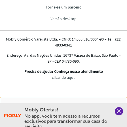
Nós salvamos o seu histórico de uso pra oferecer a melhor
Mobly Ofertas!
experiência na Mobly. Quando você navega no nosso site,
No app, você tem acesso a recursos 
aceita esta condição
exclusivos para transformar sua casa do 
seu jeito.
Política de Privacidade e Cookies