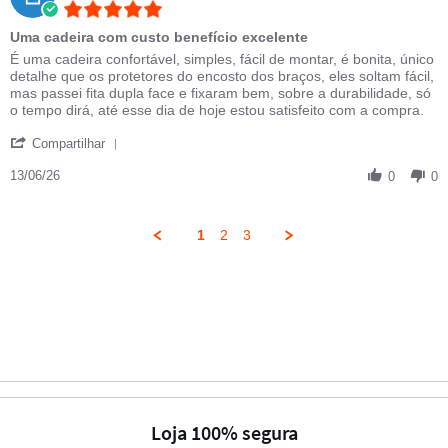
5.0 star rating
Uma cadeira com custo benefício excelente
Review by Marcelo V. on 13 Jun 2026
review stating Uma cadeira com custo benefício excelente
É uma cadeira confortável, simples, fácil de montar, é bonita, único
detalhe que os protetores do encosto dos braços, eles soltam fácil,
mas passei fita dupla face e fixaram bem, sobre a durabilidade, só
o tempo dirá, até esse dia de hoje estou satisfeito com a compra.
' Share Review by Marcelo V. on 13 Jun 2026
Compartilhar
13/06/26
0
0
1
2
3