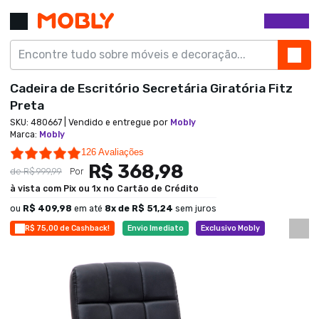
Cadeira de Escritório Secretária Giratória Fitz
Preta
SKU:
480667
| Vendido e entregue por
Mobly
Marca
:
Mobly
4.9 star rating
126 Avaliações
R$ 368,98
de
R$ 999,99
Por
à vista com Pix ou 1x no Cartão de Crédito
ou
R$ 409,98
em até
8
x de
R$ 51,24
sem juros
R$ 75,00 de Cashback!
Envio Imediato
Exclusivo Mobly
Economize 63%