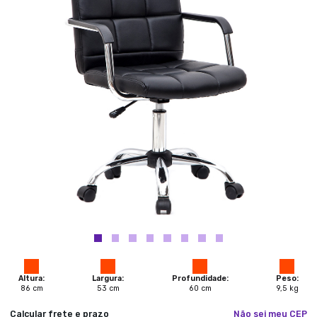
Altura:
Largura:
Profundidade:
Peso:
86
cm
53
cm
60
cm
9,5
kg
Calcular frete e prazo
Não sei meu CEP