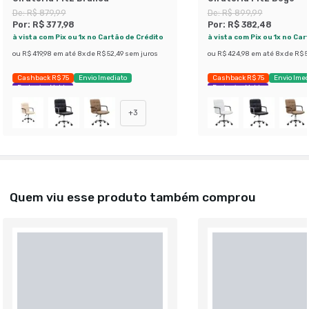
De:
R$ 879,99
De:
R$ 899,99
Por:
R$ 377,98
Por:
R$ 382,48
à vista com Pix ou 1x no Cartão de Crédito
à vista com Pix ou 1x no Car
ou
R$ 419,98
em até
8
x de
R$ 52,49
sem juros
ou
R$ 424,98
em até
8
x de
R$ 5
Cashback R$ 75
Envio Imediato
Cashback R$ 75
Envio Imed
Exclusivo Mobly
Exclusivo Mobly
+
3
Quem viu esse produto também comprou