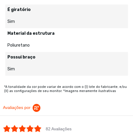
É giratório
Sim
Material da estrutura
Poliuretano
Possui braço
Sim
*A tonalidade da cor pode variar de acordo com o (I) lote do fabricante; e/ou
(II) as configurações de seu monitor. *Imagens meramente ilustrativas
Avaliações por
4.8 star rating
82 Avaliações