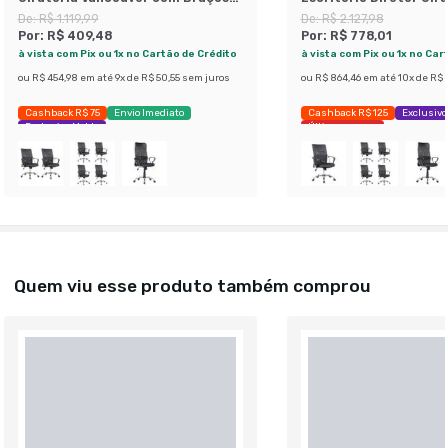
Preta
Vancouver com Braços
De:
R$ 1.119,99
De:
R$ 2.127,98
Por:
R$ 409,48
Por:
R$ 778,01
à vista com Pix ou 1x no Cartão de Crédito
à vista com Pix ou 1x no Car
ou
R$ 454,98
em até
9
x de
R$ 50,55
sem juros
ou
R$ 864,46
em até
10
x de
R$ 
Cashback R$ 75
Envio Imediato
Cashback R$ 125
Exclusivo
Exclusivo Mobly
Últimas peças
Quem viu esse produto também comprou