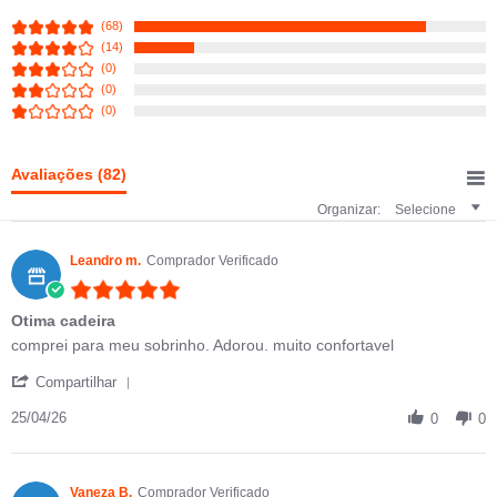
(68)
(14)
(0)
(0)
(0)
Avaliações
(82)
Organizar:
Selecione
Leandro m.
Comprador Verificado
5.0 star rating
Otima cadeira
Review by Leandro m. on 25 Apr 2026
review stating Otima cadeira
comprei para meu sobrinho. Adorou. muito confortavel
' Share Review by Leandro m. on 25 Apr 2026
Compartilhar
25/04/26
0
0
Vaneza B.
Comprador Verificado