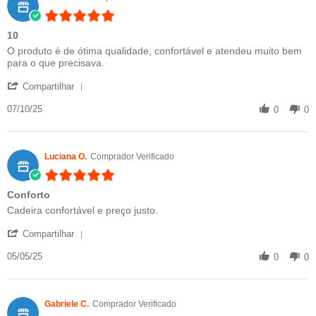
5.0 star rating
10
Review by Vaneza B. on 7 Oct 2025
review stating 10
O produto é de ótima qualidade, confortável e atendeu muito bem
para o que precisava.
' Share Review by Vaneza B. on 7 Oct 2025
Compartilhar
07/10/25
0
0
Luciana O.
Comprador Verificado
5.0 star rating
Conforto
Review by Luciana O. on 5 May 2025
review stating Conforto
Cadeira confortável e preço justo.
' Share Review by Luciana O. on 5 May 2025
Compartilhar
05/05/25
0
0
Gabriele C.
Comprador Verificado