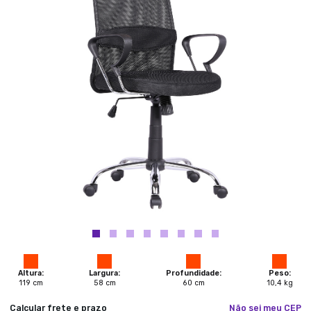
Altura:
Largura:
Profundidade:
Peso:
119
cm
58
cm
60
cm
10,4
kg
Calcular frete e prazo
Não sei meu CEP