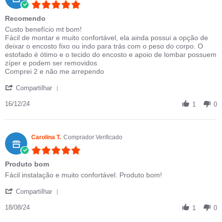
5.0 star rating
Recomendo
Review by Gabriele C. on 16 Dec 2024
review stating Recomendo
Custo benefício mt bom!
Fácil de montar e muito confortável, ela ainda possui a opção de
deixar o encosto fixo ou indo para trás com o peso do corpo. O
estofado é ótimo e o tecido do encosto e apoio de lombar possuem
zíper e podem ser removidos
Comprei 2 e não me arrependo
' Share Review by Gabriele C. on 16 Dec 2024
Compartilhar
16/12/24
1
0
Carolina T.
Comprador Verificado
5.0 star rating
Produto bom
Review by Carolina T. on 18 Aug 2024
review stating Produto bom
Fácil instalação e muito confortável. Produto bom!
' Share Review by Carolina T. on 18 Aug 2024
Compartilhar
18/08/24
1
0