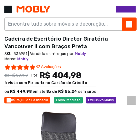
Cadeira de Escritório Diretor Giratória
Vancouver II com Braços Preta
SKU:
536951
| Vendido e entregue por
Mobly
Marca
:
Mobly
4.8 star rating
82 Avaliações
R$ 404,98
de
R$ 889,99
Por
à vista com Pix ou 1x no Cartão de Crédito
ou
R$ 449,98
em até
8
x de
R$ 56,24
sem juros
R$ 75,00 de Cashback!
Envio Imediato
Exclusivo Mobly
Economize 54%