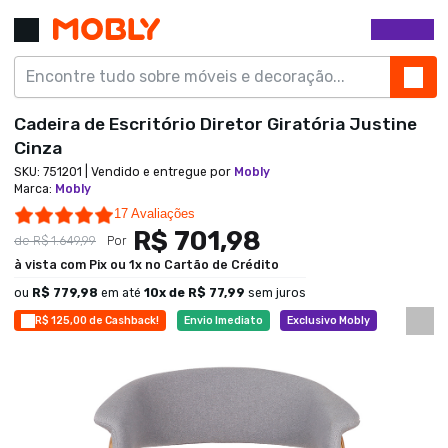
Cadeira de Escritório Diretor Giratória Justine
Cinza
SKU:
751201
| Vendido e entregue por
Mobly
Marca
:
Mobly
4.8 star rating
17 Avaliações
R$ 701,98
de
R$ 1.649,99
Por
à vista com Pix ou 1x no Cartão de Crédito
ou
R$ 779,98
em até
10
x de
R$ 77,99
sem juros
R$ 125,00 de Cashback!
Envio Imediato
Exclusivo Mobly
Últimas peças