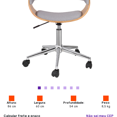
Altura:
Largura:
Profundidade:
Peso:
86
cm
60
cm
54
cm
8,5
kg
Calcular frete e prazo
Não sei meu CEP