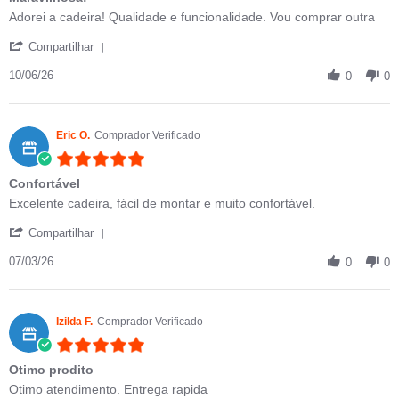
Review by Teresa B. on 10 Jun 2026
review stating Maravilhosa!
Adorei a cadeira! Qualidade e funcionalidade. Vou comprar outra
' Share Review by Teresa B. on 10 Jun 2026
Compartilhar
10/06/26
0
0
Eric O.
Comprador Verificado
5.0 star rating
Confortável
Review by Eric O. on 7 Mar 2026
review stating Confortável
Excelente cadeira, fácil de montar e muito confortável.
' Share Review by Eric O. on 7 Mar 2026
Compartilhar
07/03/26
0
0
Izilda F.
Comprador Verificado
5.0 star rating
Otimo prodito
Review by Izilda F. on 6 Jun 2025
review stating Otimo prodito
Otimo atendimento. Entrega rapida