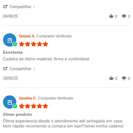
' Share Review by Izilda F. on 6 Jun 2025
Compartilhar
06/06/25
0
0
Tatiane S.
Comprador Verificado
5.0 star rating
Excelente
Review by Tatiane S. on 19 May 2025
review stating Excelente
Cadeira de ótimo material, firme e confortável.
' Share Review by Tatiane S. on 19 May 2025
Compartilhar
19/05/25
0
0
Janaina C.
Comprador Verificado
5.0 star rating
ótimo produto
Review by Janaina C. on 13 Apr 2025
review stating ótimo produto
Ótima experiencia desde o atendimento até achegada em casa
bem rápido recomendo a compra em loja!!!!amei minha cadeira!