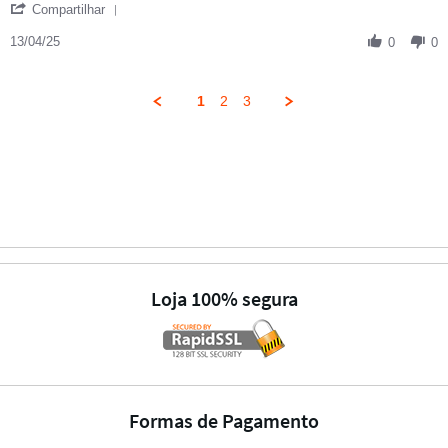
' Share Review by Janaina C. on 13 Apr 2025
Compartilhar
13/04/25
0
0
1
2
3