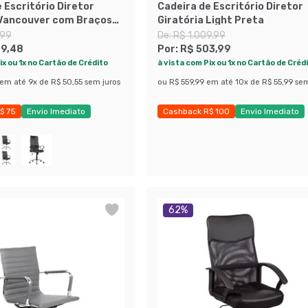
 Escritório Diretor
Cadeira de Escritório Diretor
 Vancouver com Braços
Giratória Light Preta
,99
De:
R$ 1.009,99
09,48
Por:
R$ 503,99
ix ou 1x no Cartão de Crédito
à vista com Pix ou 1x no Cartão de Créd
em até
9
x de
R$ 50,55
sem juros
ou
R$ 559,99
em até
10
x de
R$ 55,99
sem
$ 75
Envio Imediato
Cashback R$ 100
Envio Imediato
obly
Exclusivo Mobly
62
%