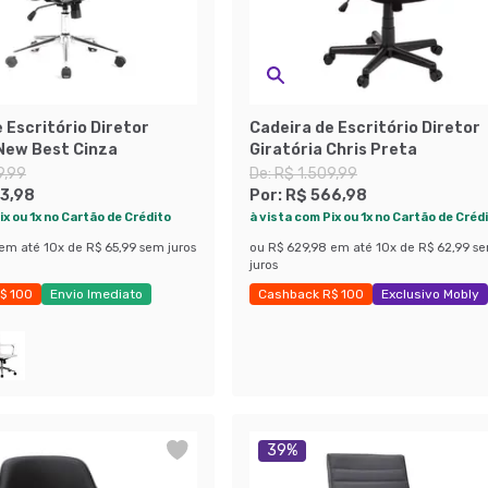
 Escritório Diretor
Cadeira de Escritório Diretor
 New Best Cinza
Giratória Chris Preta
9,99
De:
R$ 1.509,99
3,98
Por:
R$ 566,98
ix ou 1x no Cartão de Crédito
à vista com Pix ou 1x no Cartão de Créd
em até
10
x de
R$ 65,99
sem juros
ou
R$ 629,98
em até
10
x de
R$ 62,99
s
juros
$ 100
Envio Imediato
Cashback R$ 100
Exclusivo Mobly
ças
Últimas peças
39
%