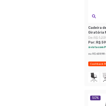
Cadeira de
Giratória
De:
R$ 1.23
Por:
R$ 59
à vista com P
ou
R$ 659,98
Cashback R
Últimas pe
50
%