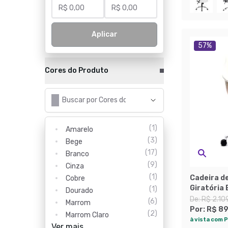
Aplicar
57
%
Cores do Produto
(
1
)
Amarelo
(
3
)
Bege
(
17
)
Branco
(
9
)
Cinza
(
1
)
Cadeira de
Cobre
Giratória
(
1
)
Dourado
De:
R$ 2.10
(
6
)
Marrom
Por:
R$ 8
(
2
)
Marrom Claro
à vista com P
Ver mais