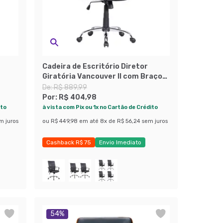
Cadeira de Escritório Diretor
Giratória Vancouver II com Braços
Preta
De:
R$ 889,99
Por:
R$ 404,98
ito
à vista com Pix ou 1x no Cartão de Crédito
m juros
ou
R$ 449,98
em até
8
x de
R$ 56,24
sem juros
Cashback R$ 75
Envio Imediato
Exclusivo Mobly
54
%