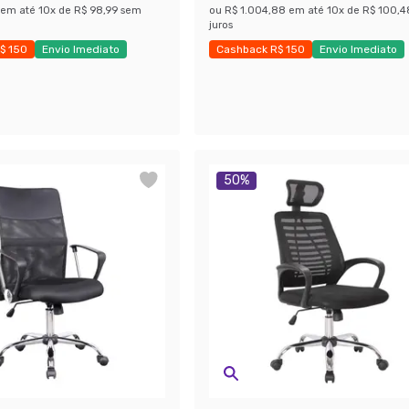
em até
10
x de
R$ 98,99
sem
ou
R$ 1.004,88
em até
10
x de
R$ 100,4
juros
$ 150
Envio Imediato
Cashback R$ 150
Envio Imediato
ças
Economize 30%
50
%