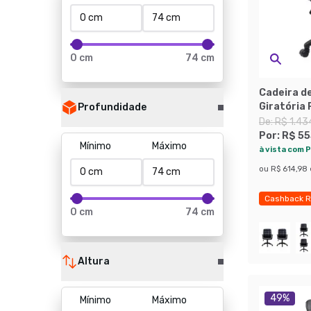
0 cm
74 cm
Cadeira de
Giratória
Profundidade
Ajustávei
De:
R$ 1.43
Por:
R$ 55
Mínimo
Máximo
à vista com P
ou
R$ 614,98
Cashback R
0 cm
74 cm
Exclusivo M
Altura
49
%
Mínimo
Máximo