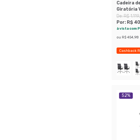
Cadeira de
Giratória
Preta
De:
R$ 1.119
Por:
R$ 4
à vista com P
ou
R$ 454,98
Cashback R
Exclusivo M
52
%