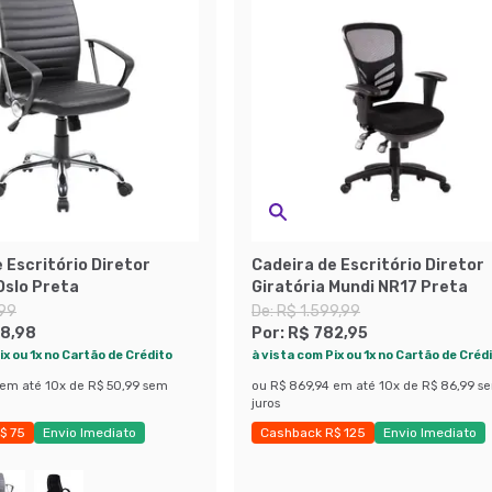
 Escritório Diretor
Cadeira de Escritório Diretor
Oslo Preta
Giratória Mundi NR17 Preta
,99
De:
R$ 1.599,99
8,98
Por:
R$ 782,95
ix ou 1x no Cartão de Crédito
à vista com Pix ou 1x no Cartão de Créd
em até
10
x de
R$ 50,99
sem
ou
R$ 869,94
em até
10
x de
R$ 86,99
s
juros
$ 75
Envio Imediato
Cashback R$ 125
Envio Imediato
obly
Exclusivo Mobly