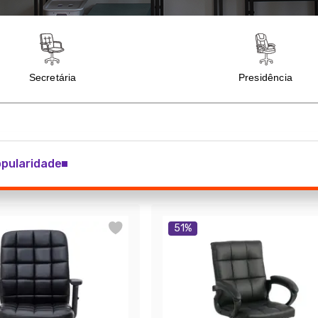
pularidade
51
%