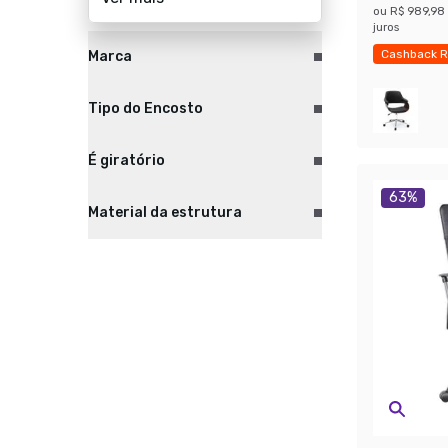
ou
R$ 989,98
juros
Cashback R
Marca
Últimas pe
Tipo do Encosto
É giratório
63
%
Material da estrutura