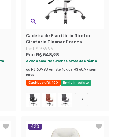
Cadeira de Escritório Diretor
Giratória Cleaner Branca
De:
R$ 939,99
Por:
R$ 548,98
ito
à vista com Pix ou 1x no Cartão de Crédito
em
ou
R$ 609,98
em até
10
x de
R$ 60,99
sem
juros
Cashback R$ 100
Envio Imediato
Exclusivo Mobly
+
6
42
%