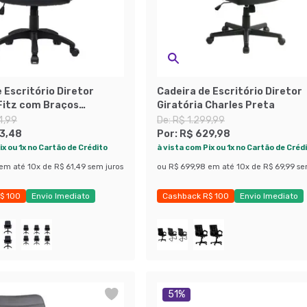
 Escritório Diretor
Cadeira de Escritório Diretor
 Fitz com Braços
Giratória Charles Preta
s Preta
4,99
De:
R$ 1.299,99
3,48
Por:
R$ 629,98
ix ou 1x no Cartão de Crédito
à vista com Pix ou 1x no Cartão de Créd
em até
10
x de
R$ 61,49
sem juros
ou
R$ 699,98
em até
10
x de
R$ 69,99
se
$ 100
Envio Imediato
Cashback R$ 100
Envio Imediato
obly
Exclusivo Mobly
51
%