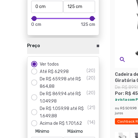
0 cm
125 cm
Preço
Ver todos
(
20
)
Até R$ 629,98
Cadeira de
(
20
)
De R$ 659,98 até R$
Giratória 
864,88
De:
R$ 899
(
20
)
Por:
R$ 45
De R$ 869,94 até R$
à vista com P
1.049,98
(
21
)
De R$ 1.059,98 até R$
ou
R$ 509,98
juros
1.649,88
Cashback R
(
14
)
Acima de R$ 1.701,62
Exclusivo M
Mínimo
Máximo