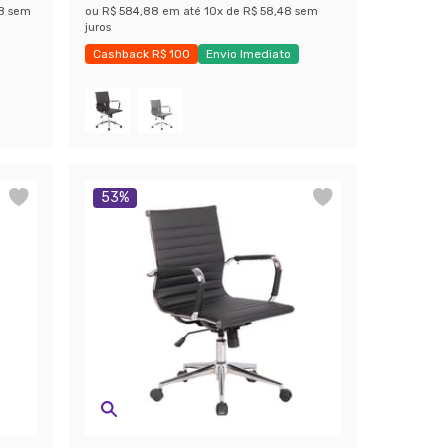
8
sem
ou
R$ 584,88
em até
10
x de
R$ 58,48
sem
juros
Cashback R$ 100
Envio Imediato
Exclusivo Mobly
53
%