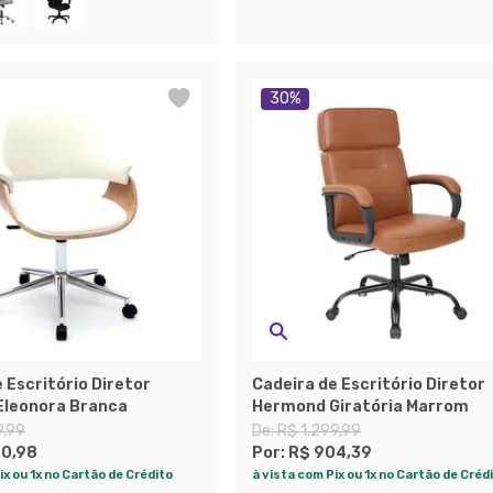
30
%
 Escritório Diretor
Cadeira de Escritório Diretor
 Eleonora Branca
Hermond Giratória Marrom
9,99
De:
R$ 1.299,99
90,98
Por:
R$ 904,39
ix ou 1x no Cartão de Crédito
à vista com Pix ou 1x no Cartão de Créd