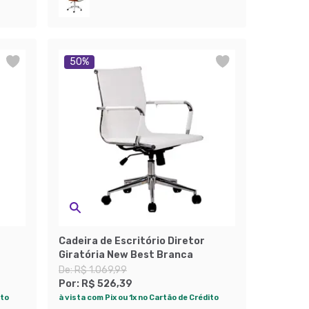
50
%
Cadeira de Escritório Diretor
Giratória New Best Branca
De:
R$ 1.069,99
Por:
R$ 526,39
ito
à vista com Pix ou 1x no Cartão de Crédito