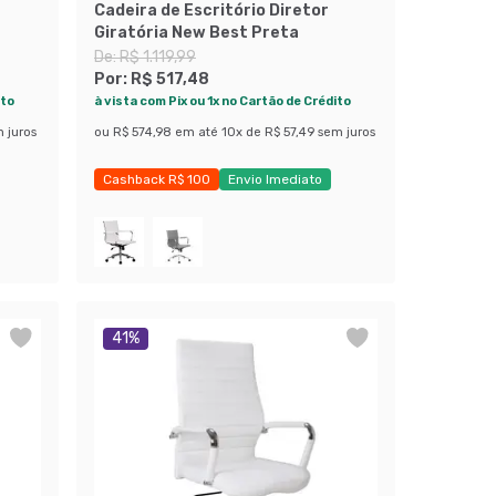
Cadeira de Escritório Diretor
Giratória New Best Preta
De:
R$ 1.119,99
Por:
R$ 517,48
ito
à vista com Pix ou 1x no Cartão de Crédito
 juros
ou
R$ 574,98
em até
10
x de
R$ 57,49
sem juros
Cashback R$ 100
Envio Imediato
Exclusivo Mobly
41
%