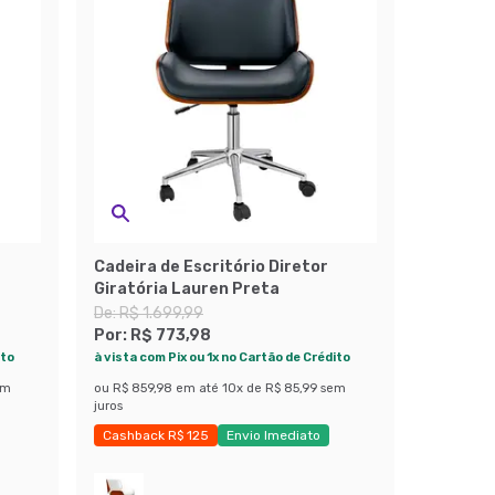
Cadeira de Escritório Diretor
Giratória Lauren Preta
De:
R$ 1.699,99
Por:
R$ 773,98
ito
à vista com Pix ou 1x no Cartão de Crédito
em
ou
R$ 859,98
em até
10
x de
R$ 85,99
sem
juros
Cashback R$ 125
Envio Imediato
Exclusivo Mobly