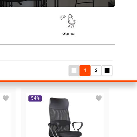
1
2
54
%