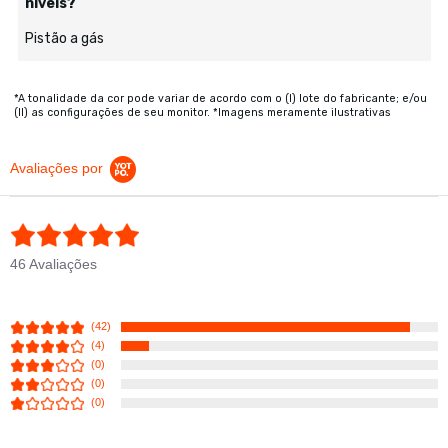
níveis?
Pistão a gás
*A tonalidade da cor pode variar de acordo com o (I) lote do fabricante; e/ou
(II) as configurações de seu monitor. *Imagens meramente ilustrativas
Avaliações por
4.9 star rating
46 Avaliações
(42)
(4)
(0)
(0)
(0)