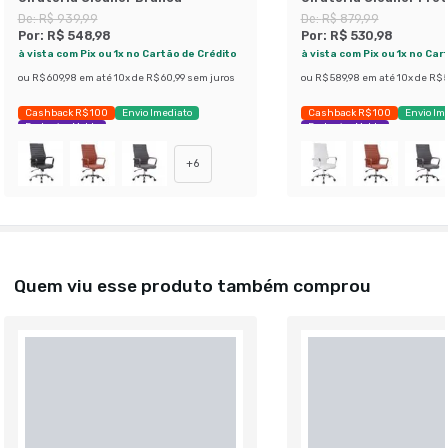
De:
R$ 939,99
De:
R$ 879,99
Por:
R$ 548,98
Por:
R$ 530,98
à vista com Pix ou 1x no Cartão de Crédito
à vista com Pix ou 1x no Car
ou
R$ 609,98
em até
10
x de
R$ 60,99
sem juros
ou
R$ 589,98
em até
10
x de
R$ 5
Cashback R$ 100
Envio Imediato
Cashback R$ 100
Envio Im
Exclusivo Mobly
Exclusivo Mobly
+
6
Quem viu esse produto também comprou