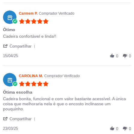
Carmem P.
Comprador Verificado
5.0 star rating
Ótimo
Review by Carmem P. on 15 Apr 2025
review stating Ótimo
Cadeira confortável e linda!!
' Share Review by Carmem P. on 15 Apr 2025
Compartilhar
15/04/25
0
0
CAROLINA M.
Comprador Verificado
5.0 star rating
Ótima escolha
Review by CAROLINA M. on 23 Mar 2025
review stating Ótima escolha
Cadeira bonita, funcional e com valor bastante acessível. A única
coisa que melhoraria nela é que o encosto inclinasse um
pouquinho.
' Share Review by CAROLINA M. on 23 Mar 2025
Compartilhar
23/03/25
0
0