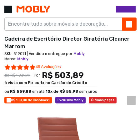
Cadeira de Escritório Diretor Giratória Cleaner
Marrom
SKU:
519071
| Vendido e entregue por
Mobly
Marca
:
Mobly
4.9 star rating
46 Avaliações
R$ 503,89
de
R$ 1.039,99
Por
à vista com Pix ou 1x no Cartão de Crédito
ou
R$ 559,88
em até
10
x de
R$ 55,98
sem juros
R$ 100,00 de Cashback!
Exclusivo Mobly
Últimas peças
Economize 51%