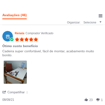
Avaliações
(46)
Organizar:
Selecione
Renata
Comprador Verificado
5.0 star rating
Ótimo custo benefício
Review by Renata on 8 Sep 2021
review stating Ótimo custo benefício
Cadeira super confortável, fácil de montar, acabamento muito
bonito.
' Share Review by Renata on 8 Sep 2021
Compartilhar
08/09/21
23
1