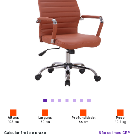
Altura:
Largura:
Profundidade:
Peso:
105
cm
60
cm
66
cm
10,4
kg
Calcular frete e prazo
Não sei meu CEP