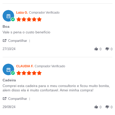
Luiza G.
Comprador Verificado
5.0 star rating
Boa
Review by Luiza G. on 27 Oct 2024
review stating Boa
Vale s pena o custo benefício
' Share Review by Luiza G. on 27 Oct 2024
Compartilhar
27/10/24
0
0
CLAUDIA F.
Comprador Verificado
5.0 star rating
Cadeira
Review by CLAUDIA F. on 29 Aug 2024
review stating Cadeira
Comprei esta cadeira para o meu consultorio e ficou muito bonita,
alem disso ela é muito confortavel. Amei minha compra!
' Share Review by CLAUDIA F. on 29 Aug 2024
Compartilhar
29/08/24
0
0