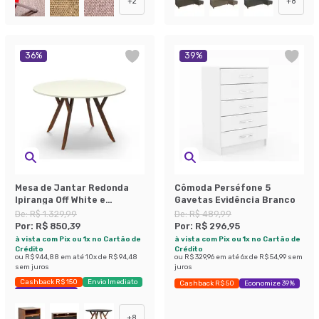
+
2
+
8
36
%
39
%
Mesa de Jantar Redonda
Cômoda Perséfone 5
Ipiranga Off White e
Gavetas Evidência Branco
Amêndoa 120 cm
De:
R$ 1.329,99
De:
R$ 489,99
Por:
R$ 850,39
Por:
R$ 296,95
à vista com Pix ou 1x no Cartão de
à vista com Pix ou 1x no Cartão de
Crédito
Crédito
ou
R$ 944,88
em até
10
x de
R$ 94,48
ou
R$ 329,96
em até
6
x de
R$ 54,99
sem
sem juros
juros
Cashback R$ 150
Envio Imediato
Cashback R$ 50
Economize 39%
Exclusivo Mobly
+
8