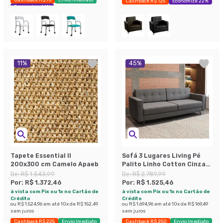
Cashback R$ 125
Economize 22%
Economize 44%
11
%
45
%
Tapete Essential II
Sofá 3 Lugares Living Pé
200x300 cm Camelo Apaeb
Palito Linho Cotton Cinza
180 cm
De:
R$ 1.543,99
De:
R$ 2.789,99
Por:
R$ 1.372,46
Por:
R$ 1.525,46
à vista com Pix ou 1x no Cartão de
à vista com Pix ou 1x no Cartão de
Crédito
Crédito
ou
R$ 1.524,96
em até
10
x de
R$ 152,49
ou
R$ 1.694,96
em até
10
x de
R$ 169,49
sem juros
sem juros
Cashback R$ 225
Envio Imediato
Cashback R$ 250
Envio Imediato