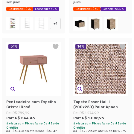
sem juros
juros
Cashback R$ 75
Economize 30%
Cashback R$ 30
Economize 37%
+
1
31
%
14
%
Penteadeira com Espelho
Tapete Essential II
Cristal Rosé
(200x250) Polar Apaeb
De:
R$ 789,99
De:
R$ 1.274,99
Por:
R$ 544,46
Por:
R$ 1.088,96
à vista com Pix ou 1x no Cartão de
à vista com Pix ou 1x no Cartão de
Crédito
Crédito
ou
R$ 604,96
em até
10
x de
R$ 60,49
ou
R$ 1.209,96
em até
10
x de
R$ 120,99