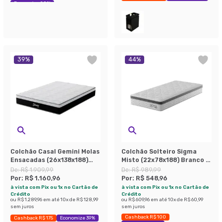
Economize 28%
39
%
44
%
Colchão Casal Gemini Molas
Colchão Solteiro Sigma
Ensacadas (26x138x188)
Misto (22x78x188) Branco e
Grafite e Branco
Cinza
De:
R$ 1.909,99
De:
R$ 989,99
Por:
R$ 1.160,96
Por:
R$ 548,96
à vista com Pix ou 1x no Cartão de
à vista com Pix ou 1x no Cartão de
Crédito
Crédito
ou
R$ 1.289,96
em até
10
x de
R$ 128,99
ou
R$ 609,96
em até
10
x de
R$ 60,99
sem juros
sem juros
Cashback R$ 100
Cashback R$ 175
Economize 39%