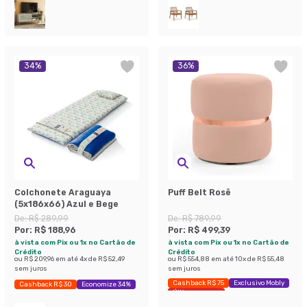
34
%
36
%
Colchonete Araguaya
Puff Belt Rosê
(5x186x66) Azul e Bege
De:
R$ 289,99
De:
R$ 789,99
Por:
R$ 188,96
Por:
R$ 499,39
à vista com Pix ou 1x no Cartão de
à vista com Pix ou 1x no Cartão de
Crédito
Crédito
ou
R$ 209,96
em até
4
x de
R$ 52,49
ou
R$ 554,88
em até
10
x de
R$ 55,48
sem juros
sem juros
Cashback R$ 75
Exclusivo Mobly
Cashback R$ 30
Economize 34%
Últimas peças