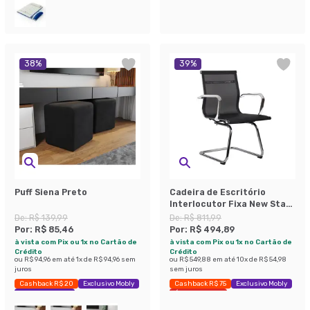
38
%
39
%
Puff Siena Preto
Cadeira de Escritório
Interlocutor Fixa New Star
Preta
De:
R$ 139,99
De:
R$ 811,99
Por:
R$ 85,46
Por:
R$ 494,89
à vista com Pix ou 1x no Cartão de
à vista com Pix ou 1x no Cartão de
Crédito
Crédito
ou
R$ 94,96
em até
1
x de
R$ 94,96
sem
ou
R$ 549,88
em até
10
x de
R$ 54,98
juros
sem juros
Cashback R$ 20
Exclusivo Mobly
Cashback R$ 75
Exclusivo Mobly
Economize 38%
Últimas peças