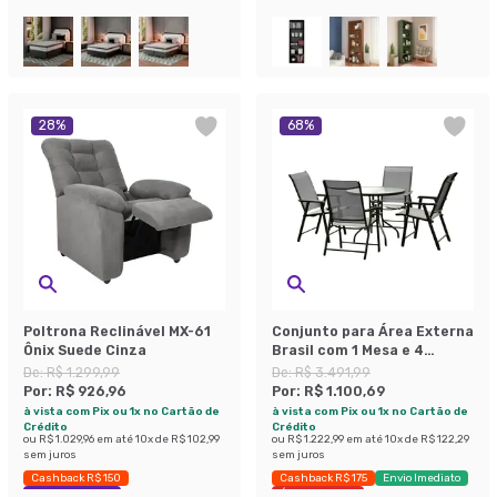
28
%
68
%
Poltrona Reclinável MX-61
Conjunto para Área Externa
Ônix Suede Cinza
Brasil com 1 Mesa e 4
Cadeiras
De:
R$ 1.299,99
De:
R$ 3.491,99
Por:
R$ 926,96
Por:
R$ 1.100,69
à vista com Pix ou 1x no Cartão de
à vista com Pix ou 1x no Cartão de
Crédito
Crédito
ou
R$ 1.029,96
em até
10
x de
R$ 102,99
ou
R$ 1.222,99
em até
10
x de
R$ 122,29
sem juros
sem juros
Cashback R$ 150
Cashback R$ 175
Envio Imediato
Economize 28%
Últimas peças