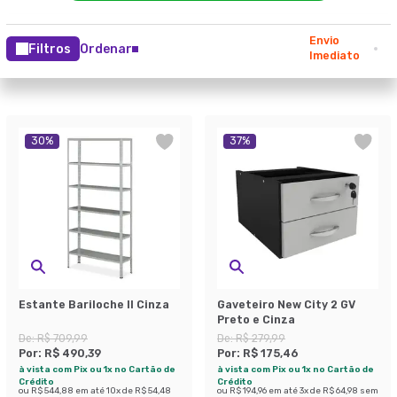
Envio
Filtros
Ordenar
Imediato
30
%
37
%
Estante Bariloche II Cinza
Gaveteiro New City 2 GV
Preto e Cinza
De:
R$ 709,99
De:
R$ 279,99
Por:
R$ 490,39
Por:
R$ 175,46
à vista com Pix ou 1x no Cartão de
à vista com Pix ou 1x no Cartão de
Crédito
Crédito
ou
R$ 544,88
em até
10
x de
R$ 54,48
ou
R$ 194,96
em até
3
x de
R$ 64,98
sem