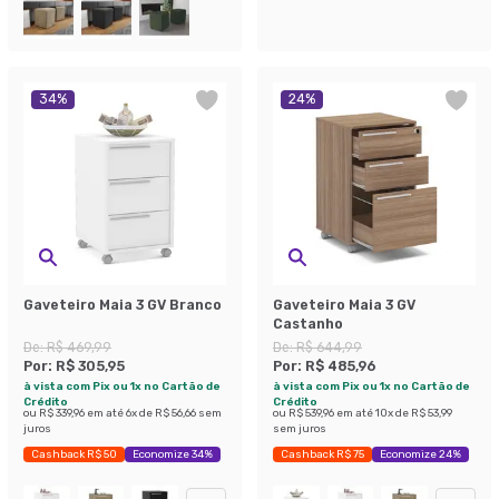
34
%
24
%
Gaveteiro Maia 3 GV Branco
Gaveteiro Maia 3 GV
Castanho
De:
R$ 469,99
De:
R$ 644,99
Por:
R$ 305,95
Por:
R$ 485,96
à vista com Pix ou 1x no Cartão de
à vista com Pix ou 1x no Cartão de
Crédito
Crédito
ou
R$ 339,96
em até
6
x de
R$ 56,66
sem
ou
R$ 539,96
em até
10
x de
R$ 53,99
juros
sem juros
Cashback R$ 50
Economize 34%
Cashback R$ 75
Economize 24%