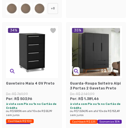
+
8
34
%
35
%
Gaveteiro Maia 4 GV Preto
Guarda-Roupa Solteiro Alpi
3 Portas 2 Gavetas Preto
De:
R$ 769,99
De:
R$ 2.149,99
Por:
R$ 503,96
Por:
R$ 1.381,46
à vista com Pix ou 1x no Cartão de
à vista com Pix ou 1x no Cartão de
Crédito
Crédito
ou
R$ 559,96
em até
10
x de
R$ 55,99
ou
R$ 1.534,95
em até
10
x de
R$ 153,49
sem juros
sem juros
Cashback R$ 100
Cashback R$ 225
Economize 35%
Economize 34%