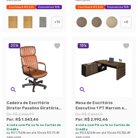
Cashback R$ 225
Economize 16%
Cashback R$ 225
Economize 15%
+
10
+
8
25
%
18
%
Cadeira de Escritório
Mesa de Escritório
Diretor Pasalino Giratória
Executivo 1 PT Marrom e
Caramelo
Preta
De:
R$ 2.066,99
De:
R$ 3.666,99
Por:
R$ 1.543,46
Por:
R$ 2.992,46
à vista com Pix ou 1x no Cartão de
à vista com Pix ou 1x no Cartão de
Crédito
Crédito
ou
R$ 1.714,96
em até
10
x de
R$ 171,49
ou
R$ 3.324,96
em até
10
x de
R$ 332,49
sem juros
sem juros