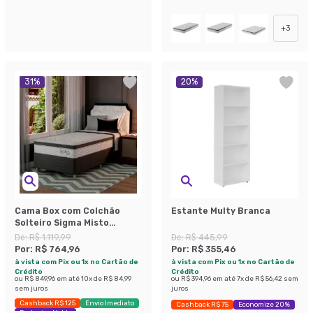
Economize 44%
+
3
31
%
20
%
Cama Box com Colchão
Estante Multy Branca
Solteiro Sigma Misto
(22x88x188) Branco e Cinza
De:
R$ 1.119,99
De:
R$ 445,99
Por:
R$ 764,96
Por:
R$ 355,46
à vista com Pix ou 1x no Cartão de
à vista com Pix ou 1x no Cartão de
Crédito
Crédito
ou
R$ 849,96
em até
10
x de
R$ 84,99
ou
R$ 394,96
em até
7
x de
R$ 56,42
sem
sem juros
juros
Cashback R$ 125
Envio Imediato
Cashback R$ 75
Economize 20%
Exclusivo Mobly