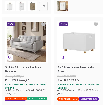
+
12
19
%
39
%
Sofás 3 Lugares Larissa
Baú Montessoriano Kids
Branco
Branco
De:
R$ 1.811,99
De:
R$ 259,99
Por:
R$ 1.466,96
Por:
R$ 157,46
à vista com Pix ou 1x no Cartão de
à vista com Pix ou 1x no Cartão de
Crédito
Crédito
ou
R$ 1.629,96
em até
10
x de
R$ 162,99
ou
R$ 174,96
em até
3
x de
R$ 58,32
sem
sem juros
juros
Cashback R$ 225
Envio Imediato
Cashback R$ 30
Economize 39%
Exclusivo Mobly