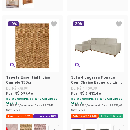
10
%
30
%
Tapete Essential II Liso
Sofá 4 Lugares Mônaco
Camelo 150cm
Com Chaise Esquerdo Linho
Off White
De:
R$ 778,99
De:
R$ 4.909,99
Por:
R$ 697,46
Por:
R$ 3.415,46
à vista com Pix ou 1x no Cartão de
à vista com Pix ou 1x no Cartão de
Crédito
Crédito
ou
R$ 774,96
em até
10
x de
R$ 77,49
ou
R$ 3.794,96
em até
10
x de
R$ 379,49
sem juros
sem juros
Cashback R$ 525
Envio Imediato
Cashback R$ 125
Economize 10%
Exclusivo Mobly