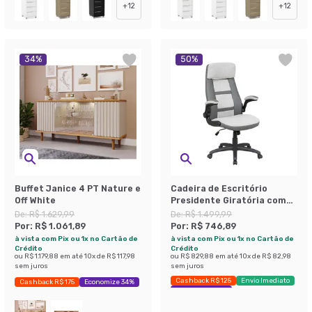
+
12
+
12
34
%
50
%
Buffet Janice 4 PT Nature e
Cadeira de Escritório
Off White
Presidente Giratória com
Relax Juan Cinza
De:
R$ 1.629,99
De:
R$ 1.499,99
Por:
R$ 1.061,89
Por:
R$ 746,89
à vista com Pix ou 1x no Cartão de
à vista com Pix ou 1x no Cartão de
Crédito
Crédito
ou
R$ 1.179,88
em até
10
x de
R$ 117,98
ou
R$ 829,88
em até
10
x de
R$ 82,98
sem juros
sem juros
Cashback R$ 125
Envio Imediato
Cashback R$ 175
Economize 34%
Exclusivo Mobly