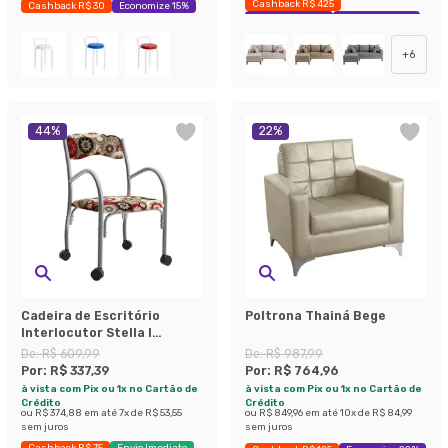
Cashback R$ 425
Cashback R$ 30
Economize 15%
Exclusivo Mobly
Economize 38%
+
6
44
%
22
%
Cadeira de Escritório
Poltrona Thainá Bege
Interlocutor Stella I
Estofada Colorida
De:
R$ 609,99
De:
R$ 987,99
Por:
R$ 337,39
Por:
R$ 764,96
à vista com Pix ou 1x no Cartão de
à vista com Pix ou 1x no Cartão de
Crédito
Crédito
ou
R$ 374,88
em até
7
x de
R$ 53,55
ou
R$ 849,96
em até
10
x de
R$ 84,99
sem juros
sem juros
Cashback R$ 75
Envio Imediato