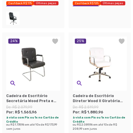
Cashback R$ 175
Últimas peças
Cashback R$ 125
Últimas peças
Economize 38%
Economize 28%
24
%
25
%
Cadeira de Escritório
Cadeira de Escritório
Secretária Wood Preta e
Diretor Wood II Giratória
Tabaco
Branca e Carvalho
De:
R$ 2.079,99
De:
R$ 2.519,99
Por:
R$ 1.565,96
Por:
R$ 1.880,96
à vista com Pix ou 1x no Cartão de
à vista com Pix ou 1x no Cartão de
Crédito
Crédito
ou
R$ 1.739,96
em até
10
x de
R$ 173,99
ou
R$ 2.089,96
em até
10
x de
R$
sem juros
208,99
sem juros