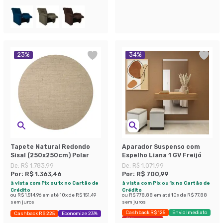
23
%
34
%
Tapete Natural Redondo
Aparador Suspenso com
Sisal (250x250cm) Polar
Espelho Liana 1 GV Freijó
De:
R$ 1.783,99
De:
R$ 1.071,99
Por:
R$ 1.363,46
Por:
R$ 700,99
à vista com Pix ou 1x no Cartão de
à vista com Pix ou 1x no Cartão de
Crédito
Crédito
ou
R$ 1.514,96
em até
10
x de
R$ 151,49
ou
R$ 778,88
em até
10
x de
R$ 77,88
sem juros
sem juros
Cashback R$ 125
Envio Imediato
Cashback R$ 225
Economize 23%
Últimas peças