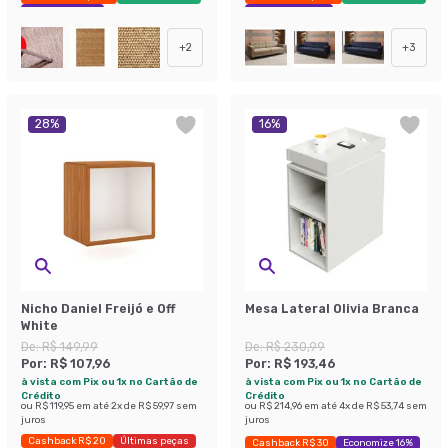
Economize 11%
Exclusivo Mobly
+
2
+
3
28
%
16
%
Nicho Daniel Freijó e Off
Mesa Lateral Olivia Branca
White
De:
R$ 149,99
De:
R$ 230,99
Por:
R$ 107,96
Por:
R$ 193,46
à vista com Pix ou 1x no Cartão de
à vista com Pix ou 1x no Cartão de
Crédito
Crédito
ou
R$ 119,95
em até
2
x de
R$ 59,97
sem
ou
R$ 214,96
em até
4
x de
R$ 53,74
sem
juros
juros
Cashback R$ 20
Últimas peças
Cashback R$ 30
Economize 16%