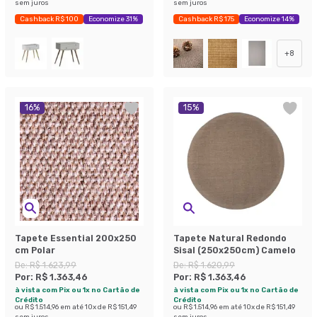
sem juros
sem juros
Cashback R$ 100
Economize 31%
Cashback R$ 175
Economize 14%
+
8
16
%
15
%
Tapete Essential 200x250
Tapete Natural Redondo
cm Polar
Sisal (250x250cm) Camelo
De:
R$ 1.623,99
De:
R$ 1.620,99
Por:
R$ 1.363,46
Por:
R$ 1.363,46
à vista com Pix ou 1x no Cartão de
à vista com Pix ou 1x no Cartão de
Crédito
Crédito
ou
R$ 1.514,96
em até
10
x de
R$ 151,49
ou
R$ 1.514,96
em até
10
x de
R$ 151,49
sem juros
sem juros