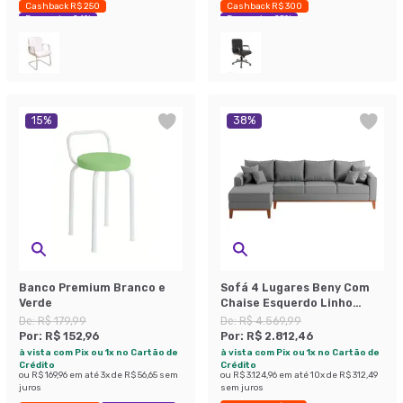
Cashback R$ 250
Cashback R$ 300
Economize 24%
Economize 25%
15
%
38
%
Banco Premium Branco e
Sofá 4 Lugares Beny Com
Verde
Chaise Esquerdo Linho
Cinza
De:
R$ 179,99
De:
R$ 4.569,99
Por:
R$ 152,96
Por:
R$ 2.812,46
à vista com Pix ou 1x no Cartão de
à vista com Pix ou 1x no Cartão de
Crédito
Crédito
ou
R$ 169,96
em até
3
x de
R$ 56,65
sem
ou
R$ 3.124,96
em até
10
x de
R$ 312,49
juros
sem juros