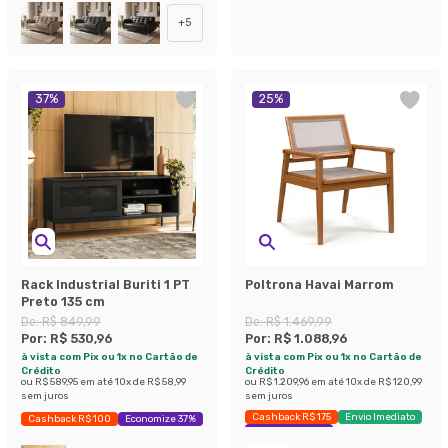
+
5
37
%
25
%
Rack Industrial Buriti 1 PT
Poltrona Havai Marrom
Preto 135 cm
De:
R$ 849,99
De:
R$ 1.469,99
Por:
R$ 530,96
Por:
R$ 1.088,96
à vista com Pix ou 1x no Cartão de
à vista com Pix ou 1x no Cartão de
Crédito
Crédito
ou
R$ 589,95
em até
10
x de
R$ 58,99
ou
R$ 1.209,96
em até
10
x de
R$ 120,99
sem juros
sem juros
Cashback R$ 175
Envio Imediato
Cashback R$ 100
Economize 37%
Exclusivo Mobly