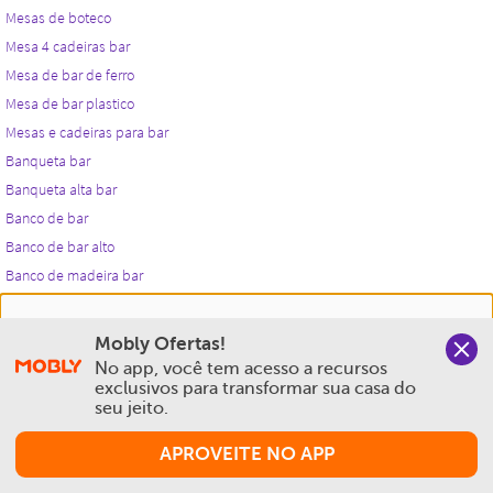
Nós salvamos o seu histórico de uso pra oferecer a melhor
Mobly Ofertas!
experiência na Mobly. Quando você navega no nosso site,
No app, você tem acesso a recursos 
aceita esta condição
exclusivos para transformar sua casa do 
seu jeito.
Política de Privacidade e Cookies
APROVEITE NO APP
Aceitar e Fechar