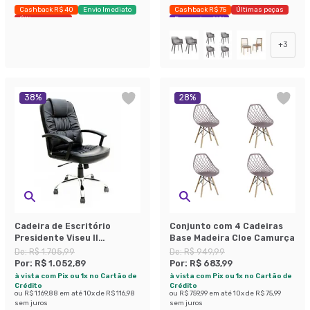
Cashback R$ 40
Envio Imediato
Cashback R$ 75
Últimas peças
Últimas peças
Economize 46%
+
3
38
%
28
%
Cadeira de Escritório
Conjunto com 4 Cadeiras
Presidente Viseu II
Base Madeira Cloe Camurça
Estofada Preta
De:
R$ 1.705,99
De:
R$ 949,99
Por:
R$ 1.052,89
Por:
R$ 683,99
à vista com Pix ou 1x no Cartão de
à vista com Pix ou 1x no Cartão de
Crédito
Crédito
ou
R$ 1.169,88
em até
10
x de
R$ 116,98
ou
R$ 759,99
em até
10
x de
R$ 75,99
sem juros
sem juros