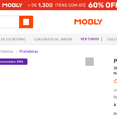
teleiras
Prateleiras
P
conomize 38%
S
M
d
P
à
o