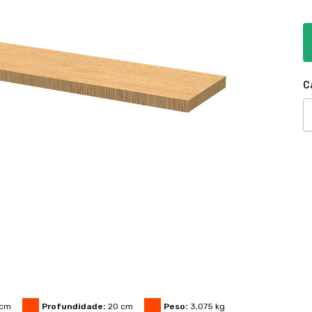
C
cm
Profundidade:
20
cm
Peso:
3,075
kg