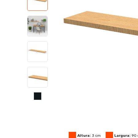
Altura:
3
cm
Largura:
90