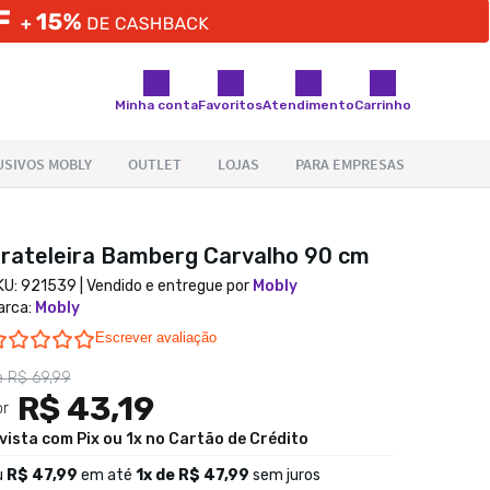
Minha conta
Favoritos
Atendimento
Carrinho
rateleira Bamberg Carvalho 90 cm
KU:
921539
| Vendido e entregue por
Mobly
arca
:
Mobly
0.0 star rating
Escrever avaliação
e
R$ 69,99
R$ 43,19
or
 vista com Pix ou 1x no Cartão de Crédito
u
R$ 47,99
em até
1
x de
R$ 47,99
sem juros