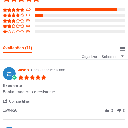
(10)
(1)
(0)
(0)
(0)
Avaliações
(11)
Organizar:
Selecione
José s.
Comprador Verificado
5.0 star rating
Excelente
Review by José s. on 15 Apr 2026
review stating Excelente
Bonito, moderno e resistente.
' Share Review by José s. on 15 Apr 2026
Compartilhar
15/04/26
0
0