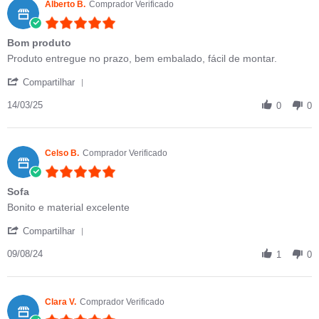
Alberto B.
Comprador Verificado
5.0 star rating
Bom produto
Review by Alberto B. on 14 Mar 2025
review stating Bom produto
Produto entregue no prazo, bem embalado, fácil de montar.
' Share Review by Alberto B. on 14 Mar 2025
Compartilhar
14/03/25
0
0
Celso B.
Comprador Verificado
5.0 star rating
Sofa
Review by Celso B. on 9 Aug 2024
review stating Sofa
Bonito e material excelente
' Share Review by Celso B. on 9 Aug 2024
Compartilhar
09/08/24
1
0
Clara V.
Comprador Verificado
5.0 star rating