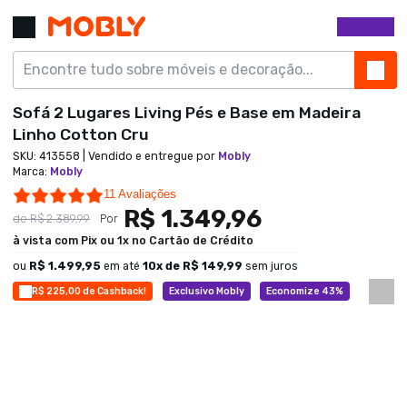
Sofá 2 Lugares Living Pés e Base em Madeira
Linho Cotton Cru
SKU:
413558
| Vendido e entregue por
Mobly
Marca
:
Mobly
4.9 star rating
11 Avaliações
R$ 1.349,96
de
R$ 2.389,99
Por
à vista com Pix ou 1x no Cartão de Crédito
ou
R$ 1.499,95
em até
10
x de
R$ 149,99
sem juros
R$ 225,00 de Cashback!
Exclusivo Mobly
Economize 43%