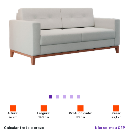
Altura:
Largura:
Profundidade:
Peso:
76
cm
140
cm
80
cm
33,1
kg
Calcular frete e prazo
Não sei meu CEP