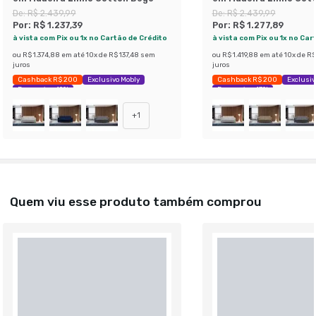
Marinho
De:
R$ 2.439,99
De:
R$ 2.439,99
Por:
R$ 1.237,39
Por:
R$ 1.277,89
à vista com Pix ou 1x no Cartão de Crédito
à vista com Pix ou 1x no Car
ou
R$ 1.374,88
em até
10
x de
R$ 137,48
sem
ou
R$ 1.419,88
em até
10
x de
R$
juros
juros
Cashback R$ 200
Exclusivo Mobly
Cashback R$ 200
Exclusiv
Economize 49%
Economize 47%
+
1
Quem viu esse produto também comprou