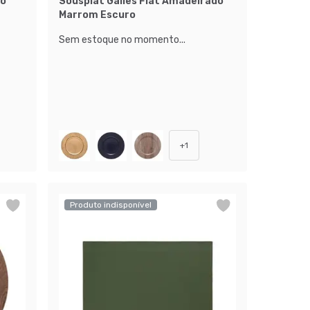
to
Sousplat Galles Flat Amadeirado
Marrom Escuro
Sem estoque no momento...
+
1
Produto indisponível