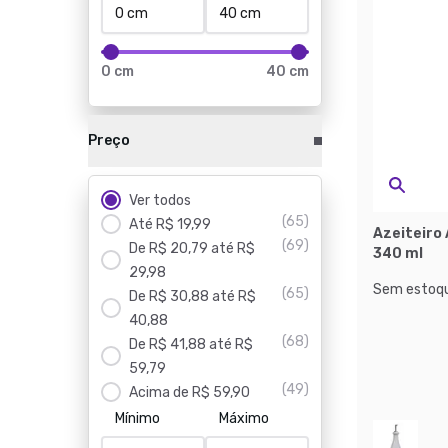
0 cm
40 cm
Preço
Ver todos
(
65
)
Até R$ 19,99
Azeiteiro 
(
69
)
De R$ 20,79 até R$
340 ml
29,98
Sem estoqu
(
65
)
De R$ 30,88 até R$
40,88
(
68
)
De R$ 41,88 até R$
59,79
(
49
)
Acima de R$ 59,90
Mínimo
Máximo