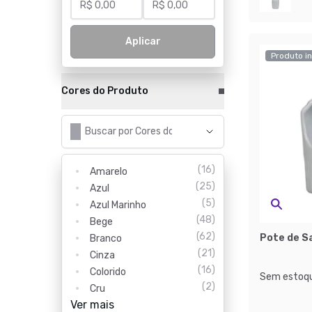
Aplicar
Produto in
Cores do Produto
(
16
)
Amarelo
(
25
)
Azul
(
5
)
Azul Marinho
(
48
)
Bege
(
62
)
Pote de Sa
Branco
(
21
)
Cinza
(
16
)
Colorido
Sem estoqu
(
2
)
Cru
Ver mais