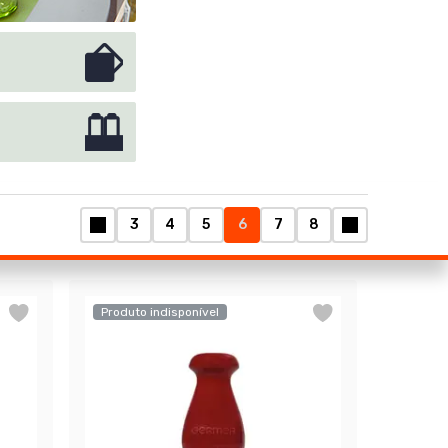
3
4
5
6
7
8
Produto indisponível