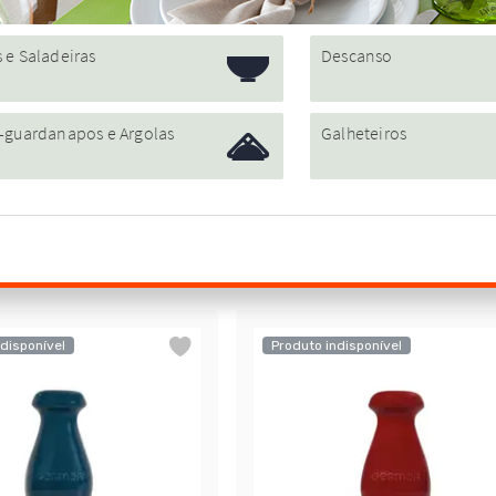
disponível
Produto indisponível