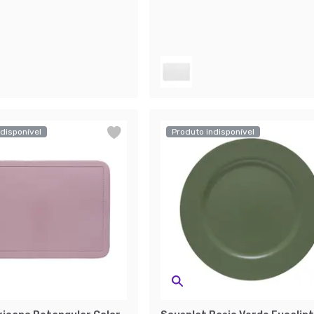
disponível
Produto indisponível