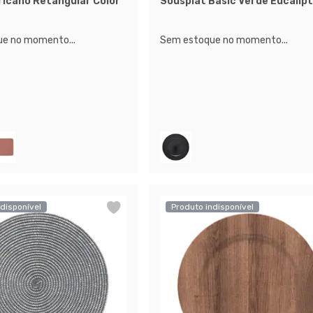
icano Retangular Color
Sousplat Basic Verde Eucalip
e no momento...
Sem estoque no momento...
disponível
Produto indisponível