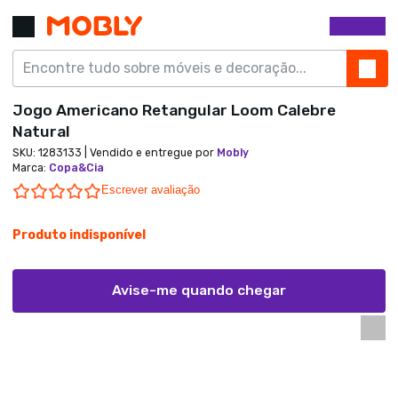
Jogo Americano Retangular Loom Calebre
Natural
SKU:
1283133
| Vendido e entregue por
Mobly
Marca
:
Copa&Cia
0.0 star rating
Escrever avaliação
Produto indisponível
Avise-me quando chegar