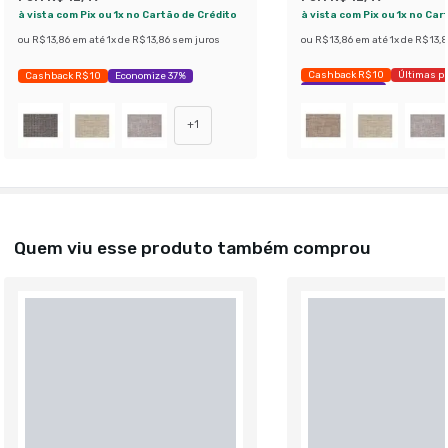
à vista com Pix ou 1x no Cartão de Crédito
à vista com Pix ou 1x no Car
ou
R$ 13,86
em até
1
x de
R$ 13,86
sem juros
ou
R$ 13,86
em até
1
x de
R$ 13,8
Cashback R$ 10
Últimas p
Cashback R$ 10
Economize 37%
Economize 37%
+
1
Quem viu esse produto também comprou