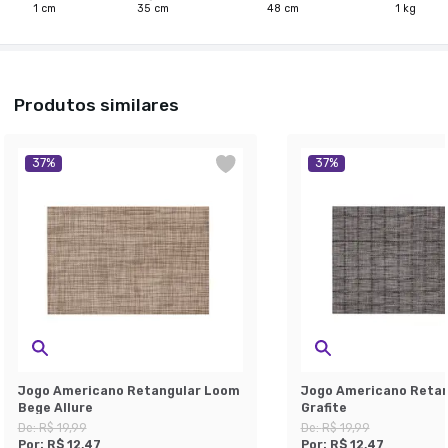
1
cm
35
cm
48
cm
1
kg
Produtos similares
37
%
37
%
Jogo Americano Retangular Loom
Jogo Americano Reta
Bege Allure
Grafite
De:
R$ 19,99
De:
R$ 19,99
Por:
R$ 12,47
Por:
R$ 12,47