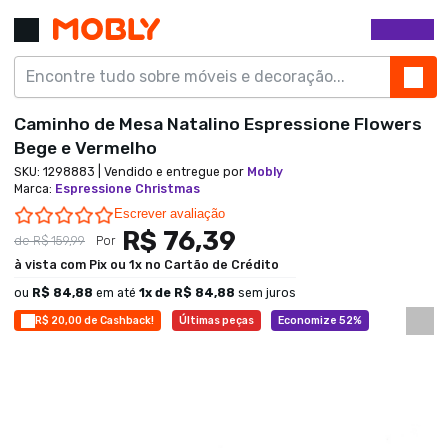
Caminho de Mesa Natalino Espressione Flowers
Bege e Vermelho
SKU:
1298883
| Vendido e entregue por
Mobly
Marca
:
Espressione Christmas
0.0 star rating
Escrever avaliação
R$ 76,39
de
R$ 159,99
Por
à vista com Pix ou 1x no Cartão de Crédito
ou
R$ 84,88
em até
1
x de
R$ 84,88
sem juros
R$ 20,00 de Cashback!
Últimas peças
Economize 52%