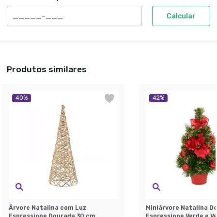
Calcular
Produtos similares
40
%
42
%
Árvore Natalina com Luz
Miniárvore Natalina D
Espressione Dourada 30 cm
Espressione Verde e V