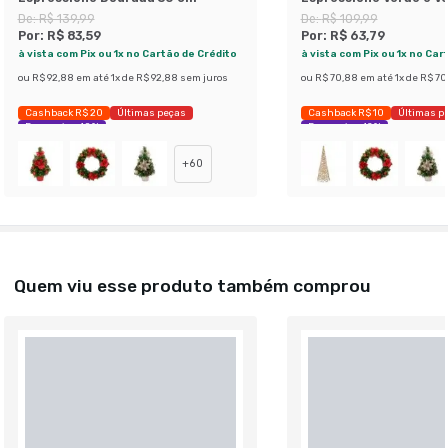
cm
De:
R$ 139,99
De:
R$ 109,99
Por:
R$ 83,59
Por:
R$ 63,79
à vista com Pix ou 1x no Cartão de Crédito
à vista com Pix ou 1x no Car
ou
R$ 92,88
em até
1
x de
R$ 92,88
sem juros
ou
R$ 70,88
em até
1
x de
R$ 70
Cashback R$ 20
Últimas peças
Cashback R$ 10
Últimas p
Economize 40%
Economize 42%
+
60
Quem viu esse produto também comprou