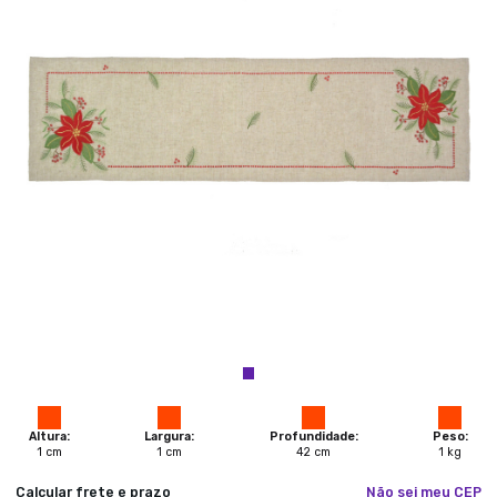
Altura:
Largura:
Profundidade:
Peso:
1
cm
1
cm
42
cm
1
kg
Calcular frete e prazo
Não sei meu CEP