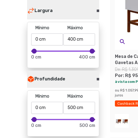
Largura
Mínimo
Máximo
Mesa de C
0 cm
400 cm
Gavetas A
De:
R$ 1.30
Por:
R$ 95
Profundidade
à vista com P
ou
R$ 1.057,9
juros
Mínimo
Máximo
Cashback R
Exclusivo M
0 cm
500 cm