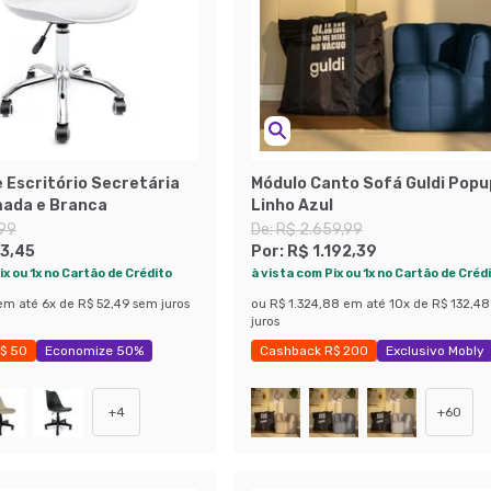
 Escritório Secretária
Módulo Canto Sofá Guldi Popu
ada e Branca
Linho Azul
,99
De:
R$ 2.659,99
3,45
Por:
R$ 1.192,39
ix ou 1x no Cartão de Crédito
à vista com Pix ou 1x no Cartão de Créd
em até
6
x de
R$ 52,49
sem juros
ou
R$ 1.324,88
em até
10
x de
R$ 132,48
juros
$ 50
Economize 50%
Cashback R$ 200
Exclusivo Mobly
Economize 55%
+
4
+
60