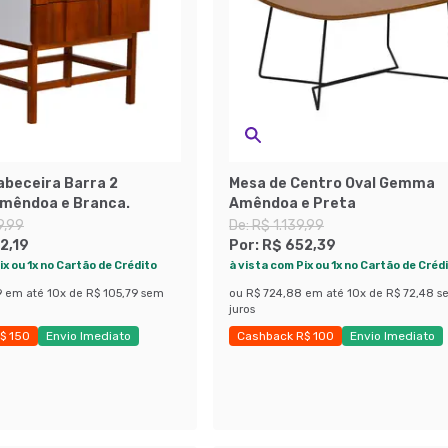
abeceira Barra 2
Mesa de Centro Oval Gemma
mêndoa e Branca.
Amêndoa e Preta
9,99
De:
R$ 1.139,99
2,19
Por:
R$ 652,39
ix ou 1x no Cartão de Crédito
à vista com Pix ou 1x no Cartão de Créd
9
em até
10
x de
R$ 105,79
sem
ou
R$ 724,88
em até
10
x de
R$ 72,48
s
juros
$ 150
Envio Imediato
Cashback R$ 100
Envio Imediato
obly
Exclusivo Mobly