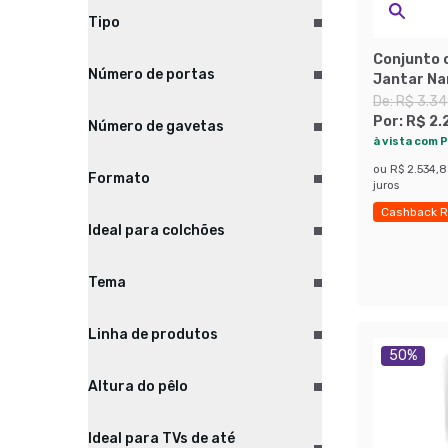
Tipo
Conjunto 
Número de portas
Jantar Na
De:
R$ 3.34
Por:
R$ 2.
Número de gavetas
à vista com P
ou
R$ 2.534,
Formato
juros
Cashback R
Ideal para colchões
Últimas pe
Tema
Linha de produtos
50
%
Altura do pêlo
Ideal para TVs de até