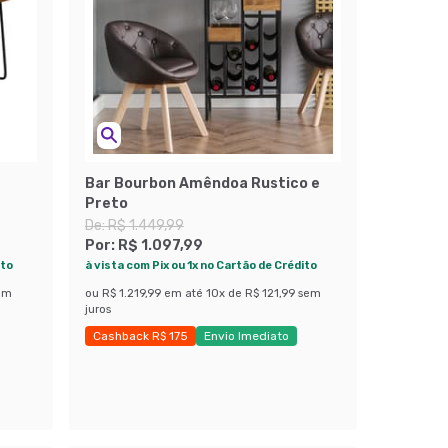
Bar Bourbon Amêndoa Rustico e
Preto
De:
R$ 1.449,99
Por:
R$ 1.097,99
ito
à vista com Pix ou 1x no Cartão de Crédito
em
ou
R$ 1.219,99
em até
10
x de
R$ 121,99
sem
juros
Cashback R$ 175
Envio Imediato
Exclusivo Mobly