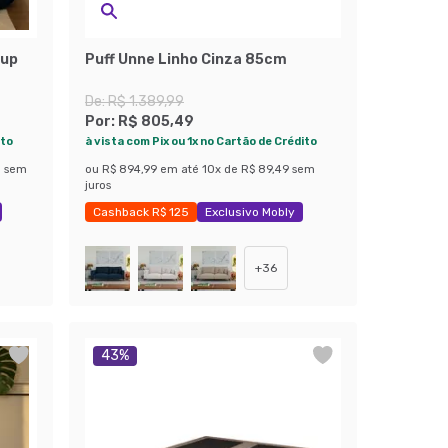
pup
Puff Unne Linho Cinza 85cm
De:
R$ 1.389,99
Por:
R$ 805,49
ito
à vista com Pix ou 1x no Cartão de Crédito
8
sem
ou
R$ 894,99
em até
10
x de
R$ 89,49
sem
juros
Cashback R$ 125
Exclusivo Mobly
Economize 42%
+
36
43
%