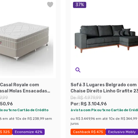
37
%
Casal Royale com
Sofá 3 Lugares Belgrado com
asal Molas Ensacadas
Chaise Direito Linho Grafite 2
anca
cm
9,99
De:
R$ 4.979,99
150,96
Por:
R$ 3.104,96
ix ou 1x no Cartão de Crédito
à vista com Pix ou 1x no Cartão de Créd
6
em até
10
x de
R$ 238,99
sem
ou
R$ 3.449,96
em até
10
x de
R$ 344,99
juros
$ 325
Economize 42%
Cashback R$ 475
Exclusivo Mobly