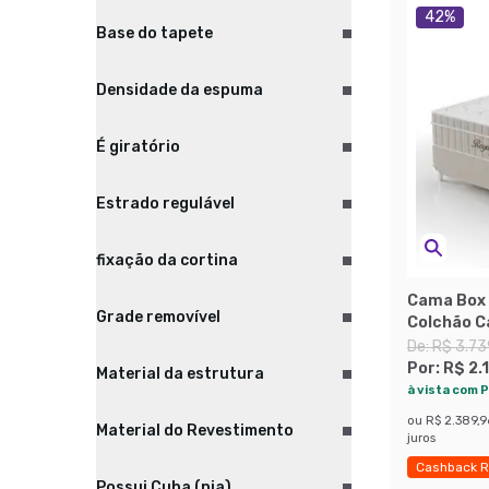
42
%
Base do tapete
Densidade da espuma
É giratório
Estrado regulável
fixação da cortina
Cama Box 
Grade removível
Colchão C
Bege e Br
De:
R$ 3.73
Por:
R$ 2.
Material da estrutura
à vista com P
ou
R$ 2.389,9
Material do Revestimento
juros
Cashback R
Possui Cuba (pia)