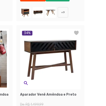
Exclusivo Mobly
+
9
34
%
êndoa
Aparador Venê Amêndoa e Preto
De:
R$ 1.499,99