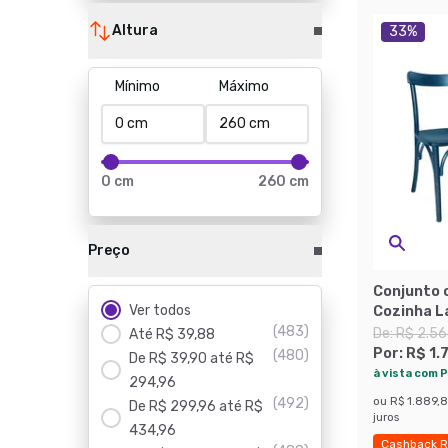
Altura
33
%
Mínimo
Máximo
0 cm
260 cm
Preço
Conjunto 
Ver todos
Cozinha L
(
483
)
De:
R$ 2.56
Até R$ 39,88
Por:
R$ 1.
(
480
)
De R$ 39,90 até R$
à vista com P
294,96
(
492
)
ou
R$ 1.889,
De R$ 299,96 até R$
juros
434,96
Cashback R