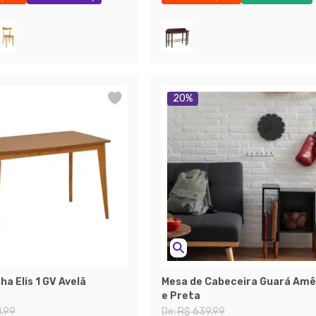
ças
Exclusivo Mobly
20
%
ha Elis 1 GV Avelã
Mesa de Cabeceira Guará Am
e Preta
1,99
De:
R$ 639,99