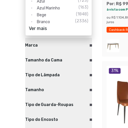
(
723
)
Azul
Por:
R$ 9
(
163
)
Azul Marinho
à vista com P
(
1848
)
Bege
ou
R$ 1.104,8
(
2336
)
Branco
juros
Ver mais
Cashback R
Exclusivo M
Marca
Tamanho da Cama
31
%
Tipo de Lâmpada
Tamanho
Tipo de Guarda-Roupas
Tipo do Encosto