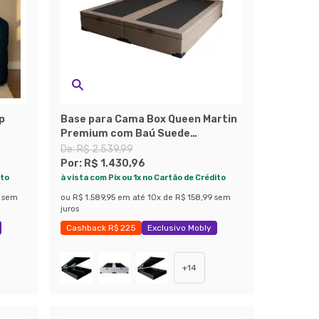
p
Base para Cama Box Queen Martin
Premium com Baú Suede
(45x158x198) Bege
De:
R$ 2.539,99
Por:
R$ 1.430,96
ito
à vista com Pix ou 1x no Cartão de Crédito
sem
ou
R$ 1.589,95
em até
10
x de
R$ 158,99
sem
juros
Cashback R$ 225
Exclusivo Mobly
Economize 43%
+
14