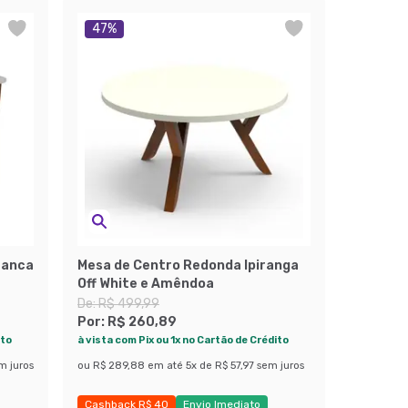
47
%
ranca
Mesa de Centro Redonda Ipiranga
Off White e Amêndoa
De:
R$ 499,99
Por:
R$ 260,89
ito
à vista com Pix ou 1x no Cartão de Crédito
m juros
ou
R$ 289,88
em até
5
x de
R$ 57,97
sem juros
Cashback R$ 40
Envio Imediato