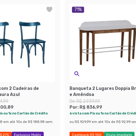
71
%
com 2 Cadeiras de
Banqueta 2 Lugares Doppia B
aura Azul
e Amêndoa
4,99
De:
R$ 2.939,99
700,89
Por:
R$ 836,99
ix ou 1x no Cartão de Crédito
à vista com Pix ou 1x no Cartão de Créd
88
em até
10
x de
R$ 188,98
sem
ou
R$ 929,99
em até
10
x de
R$ 92,99
se
$ 275
Exclusivo Mobly
Cashback R$ 150
Envio Imediato