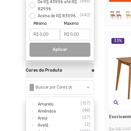
(
488
)
De R$ 439,96 até R$
Últimas pe
829,96
(
440
)
Acima de R$ 839,96
Mínimo
Máximo
33
%
Aplicar
Cores do Produto
(
157
)
Amarelo
(
48
)
Amêndoa
Escrivanin
(
27
)
Areia
(
2
)
Avelã
De:
R$ 1.49