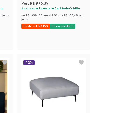
Por:
R$ 976,39
ito
à vista com Pix ou 1x no Cartão de Crédito
m juros
ou
R$ 1.084,88
em até
10
x de
R$ 108,48
sem
juros
Cashback R$ 150
Envio Imediato
Exclusivo Mobly
42
%