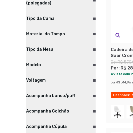
(polegadas)
Tipo da Cama
Material do Tampo
Tipo da Mesa
Cadeira de
Saar Crom
De:
R$ 570
Modelo
Por:
R$ 28
à vista com P
Voltagem
ou
R$ 314,96
Cashback R
Acompanha banco/puff
Acompanha Colchão
Acompanha Cúpula