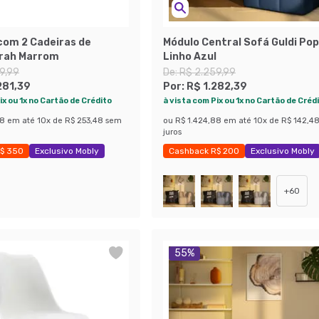
com 2 Cadeiras de
Módulo Central Sofá Guldi Po
rah Marrom
Linho Azul
9,99
De:
R$ 2.259,99
281,39
Por:
R$ 1.282,39
ix ou 1x no Cartão de Crédito
à vista com Pix ou 1x no Cartão de Créd
88
em até
10
x de
R$ 253,48
sem
ou
R$ 1.424,88
em até
10
x de
R$ 142,4
juros
$ 350
Exclusivo Mobly
Cashback R$ 200
Exclusivo Mobly
ças
Economize 43%
+
60
55
%