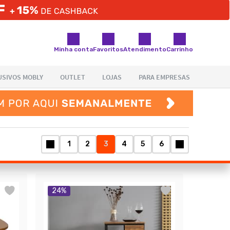
Minha conta
Favoritos
Atendimento
Carrinho
1
2
3
4
5
6
24
%