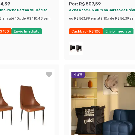
94,39
Por:
R$ 507,59
ix ou 1x no Cartão de Crédito
à vista com Pix ou 1x no Cartão de Créd
8
em até
10
x de
R$ 110,48
sem
ou
R$ 563,99
em até
10
x de
R$ 56,39
se
$ 150
Envio Imediato
Cashback R$ 100
Envio Imediato
obly
Exclusivo Mobly
43
%