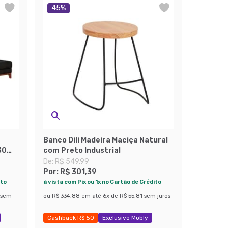
45
%
Banco Dili Madeira Maciça Natural
30
com Preto Industrial
De:
R$ 549,99
Por:
R$ 301,39
ito
à vista com Pix ou 1x no Cartão de Crédito
sem
ou
R$ 334,88
em até
6
x de
R$ 55,81
sem juros
Cashback R$ 50
Exclusivo Mobly