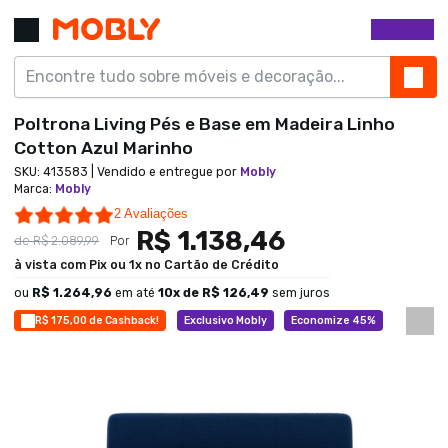
Poltrona Living Pés e Base em Madeira Linho
Cotton Azul Marinho
SKU:
413583
| Vendido e entregue por
Mobly
Marca
:
Mobly
5.0 star rating
2 Avaliações
R$ 1.138,46
de
R$ 2.089,99
Por
à vista com Pix ou 1x no Cartão de Crédito
ou
R$ 1.264,96
em até
10
x de
R$ 126,49
sem juros
R$ 175,00 de Cashback!
Exclusivo Mobly
Economize 45%