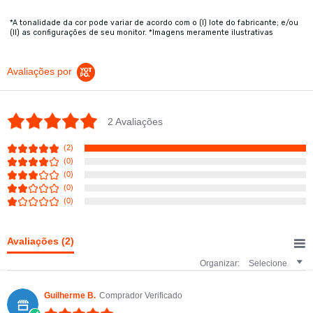
*A tonalidade da cor pode variar de acordo com o (I) lote do fabricante; e/ou
(II) as configurações de seu monitor. *Imagens meramente ilustrativas
Avaliações por
5.0 star rating
2 Avaliações
(2)
(0)
(0)
(0)
(0)
Avaliações
(2)
Organizar:
Selecione
Guilherme B.
Comprador Verificado
5.0 star rating