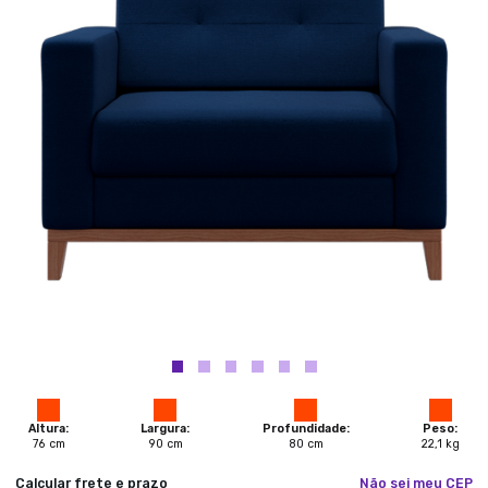
Altura:
Largura:
Profundidade:
Peso:
76
cm
90
cm
80
cm
22,1
kg
Calcular frete e prazo
Não sei meu CEP