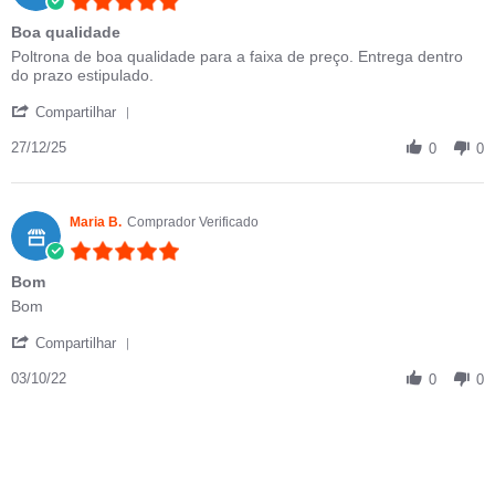
Boa qualidade
Review by Guilherme B. on 27 Dec 2025
review stating Boa qualidade
Poltrona de boa qualidade para a faixa de preço. Entrega dentro
do prazo estipulado.
' Share Review by Guilherme B. on 27 Dec 2025
Compartilhar
27/12/25
0
0
Maria B.
Comprador Verificado
5.0 star rating
Bom
Review by Maria B. on 3 Oct 2022
review stating Bom
Bom
' Share Review by Maria B. on 3 Oct 2022
Compartilhar
03/10/22
0
0