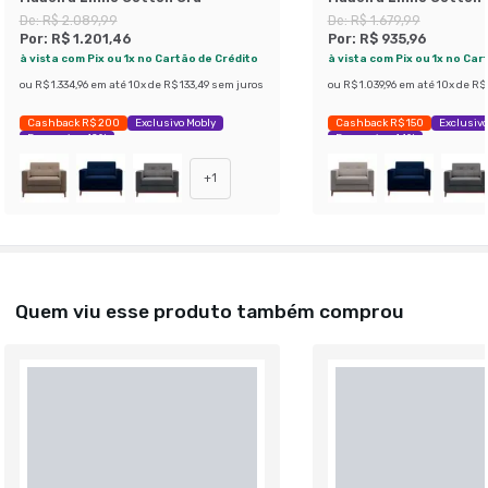
De:
R$ 2.089,99
De:
R$ 1.679,99
Por:
R$ 1.201,46
Por:
R$ 935,96
à vista com Pix ou 1x no Cartão de Crédito
à vista com Pix ou 1x no Car
ou
R$ 1.334,96
em até
10
x de
R$ 133,49
sem juros
ou
R$ 1.039,96
em até
10
x de
R$ 
Cashback R$ 200
Exclusivo Mobly
Cashback R$ 150
Exclusivo
Economize 42%
Economize 44%
+
1
Quem viu esse produto também comprou