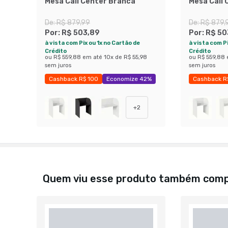
Mesa Call Center Branca
Mesa Call 
De:
R$ 879,99
De:
R$ 879,
Por:
R$ 503,89
Por:
R$ 50
à vista com Pix ou 1x no Cartão de
à vista com Pi
Crédito
Crédito
ou
R$ 559,88
em até
10
x de
R$ 55,98
ou
R$ 559,88
sem juros
sem juros
Cashback R$ 100
Economize 42%
Cashback R
+
2
Quem viu esse produto também com