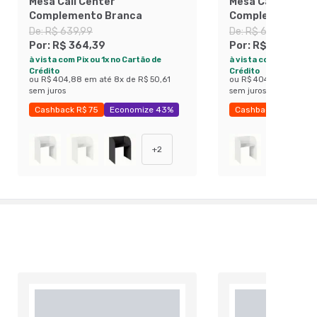
Mesa Call Center
Mesa Call Center
Complemento Branca
Complemento Pr
De:
R$ 639,99
De:
R$ 639,99
Por:
R$ 364,39
Por:
R$ 364,39
à vista com Pix ou 1x no Cartão de
à vista com Pix ou 1x 
Crédito
Crédito
ou
R$ 404,88
em até
8
x de
R$ 50,61
ou
R$ 404,88
em até
sem juros
sem juros
Cashback R$ 75
Economize 43%
Cashback R$ 75
E
+
2