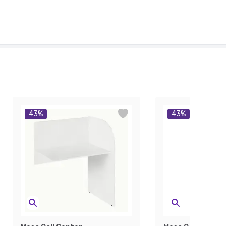
43
%
43
%