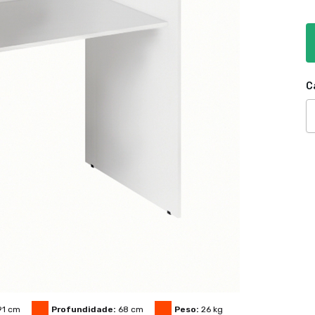
C
91
cm
Profundidade:
68
cm
Peso:
26
kg