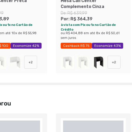
Center Preta
Mesa Call Center
Complemento Cinza
99
De:
R$ 639,99
3,89
Por:
R$ 364,39
x ou 1x no Cartão de
à vista com Pix ou 1x no Cartão de
Crédito
em até
10
x de
R$ 55,98
ou
R$ 404,88
em até
8
x de
R$ 50,61
sem juros
$ 100
Economize 42%
Cashback R$ 75
Economize 43%
+
2
+
2
prou