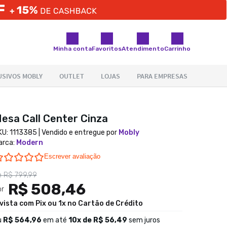
Minha conta
Favoritos
Atendimento
Carrinho
esa Call Center Cinza
KU:
1113385
| Vendido e entregue por
Mobly
arca
:
Modern
0.0 star rating
Escrever avaliação
e
R$ 799,99
R$ 508,46
or
 vista com Pix ou 1x no Cartão de Crédito
u
R$ 564,96
em até
10
x de
R$ 56,49
sem juros