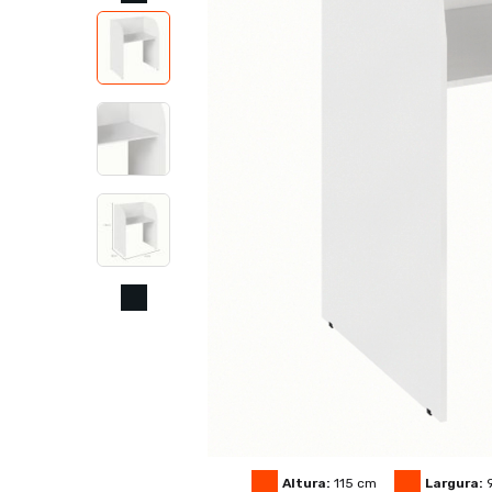
Altura:
115
cm
Largura: