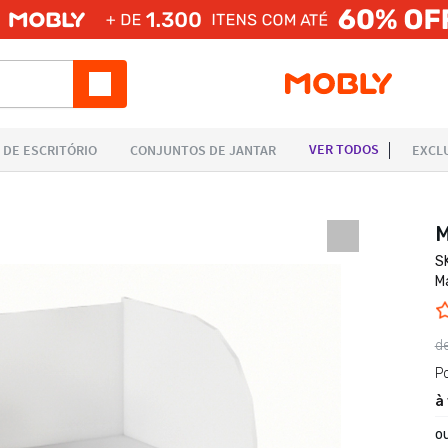
M
S
M
d
P
à
o