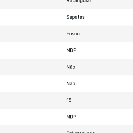
Retangular
Sapatas
Fosco
MDP
Não
Não
15
MDP