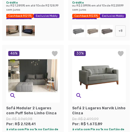
Crédito
Crédito
ou
R$ 1.289,95
em até
10
x de
R$ 128,99
ou
R$ 2.599,96
em até
10
x de
R$ 259,99
sem juros
sem juros
Cashback R$ 175
Exclusivo Mobly
Cashback R$ 375
Exclusivo Mobly
Economize 44%
Economize 16%
+
8
46
%
33
%
Sofá Modular 2 Lugares
Sofá 2 Lugares Narvik Linho
com Puff Soho Linho Cinza
Cinza
De:
R$ 3.969,98
De:
R$ 2.499,99
Por:
R$ 2.128,41
Por:
R$ 1.673,89
à vista com Pix ou 1x no Cartão de
à vista com Pix ou 1x no Cartão de