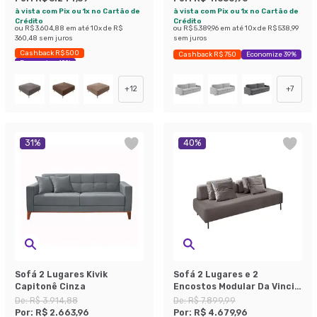
à vista com Pix ou 1x no Cartão de
à vista com Pix ou 1x no Cartão de
Crédito
Crédito
ou
R$ 3.604,88
em até
10
x de
R$
ou
R$ 5.389,96
em até
10
x de
R$ 538,99
360,48
sem juros
sem juros
Cashback R$ 500
Cashback R$ 750
Economize 39%
Economize 49%
+
12
+
7
31
%
40
%
Sofá 2 Lugares Kivik
Sofá 2 Lugares e 2
Capitonê Cinza
Encostos Modular Da Vinci
Poliéster Cinza
De:
R$ 3.914,88
De:
R$ 7.899,99
Por:
R$ 2.663,96
Por:
R$ 4.679,96