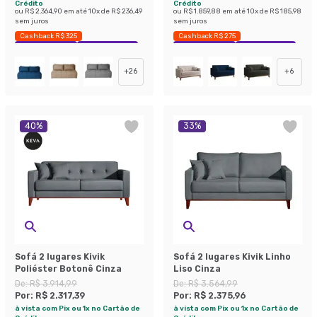
Crédito
Crédito
ou
R$ 2.364,90
em até
10
x de
R$ 236,49
ou
R$ 1.859,88
em até
10
x de
R$ 185,98
sem juros
sem juros
Cashback R$ 325
Cashback R$ 275
Exclusivo Mobly
Economize 46%
Exclusivo Mobly
Economize 33%
+
26
+
6
40
%
33
%
Sofá 2 lugares Kivik
Sofá 2 lugares Kivik Linho
Poliéster Botonê Cinza
Liso Cinza
De:
R$ 3.914,99
De:
R$ 3.564,99
Por:
R$ 2.317,39
Por:
R$ 2.375,96
à vista com Pix ou 1x no Cartão de
à vista com Pix ou 1x no Cartão de