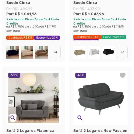
Suede Cinza
Suede Cinza
De:
R$ 1.499,99
De:
R$ 1.403,99
Por:
R$ 1.061,96
Por:
R$ 1.043,96
à vista com Pix ou 1x no Cartão de
à vista com Pix ou 1x no Cartão de
Crédito
Crédito
ou
R$ 1.179,96
em até
10
x de
R$ 117,99
ou
R$ 1.159,96
em até
10
x de
R$ 115,99
sem juros
sem juros
Cashback R$ 175
Envio Imediato
Cashback R$ 175
Economize 29%
Economize 25%
+
4
+
3
39
%
41
%
Sofá 2 Lugares Piacenza
Sofá 2 Lugares New Passion