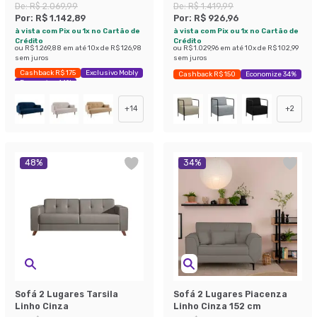
De:
R$ 2.069,99
De:
R$ 1.419,99
Por:
R$ 1.142,89
Por:
R$ 926,96
à vista com Pix ou 1x no Cartão de
à vista com Pix ou 1x no Cartão de
Crédito
Crédito
ou
R$ 1.269,88
em até
10
x de
R$ 126,98
ou
R$ 1.029,96
em até
10
x de
R$ 102,99
sem juros
sem juros
Cashback R$ 175
Exclusivo Mobly
Cashback R$ 150
Economize 34%
Economize 44%
+
14
+
2
48
%
34
%
Sofá 2 Lugares Tarsila
Sofá 2 Lugares Piacenza
Linho Cinza
Linho Cinza 152 cm