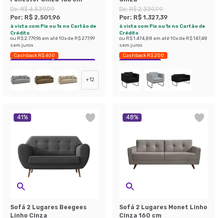
De:
R$ 4.539,99
De:
R$ 2.339,99
Por:
R$ 2.501,96
Por:
R$ 1.327,39
à vista com Pix ou 1x no Cartão de
à vista com Pix ou 1x no Cartão de
Crédito
Crédito
ou
R$ 2.779,96
em até
10
x de
R$ 277,99
ou
R$ 1.474,88
em até
10
x de
R$ 147,48
sem juros
sem juros
Cashback R$ 400
Cashback R$ 200
Exclusivo Mobly
Economize 44%
Economize 43%
+
12
41
%
48
%
Sofá 2 Lugares Beegees
Sofá 2 Lugares Monet Linho
Linho Cinza
Cinza 160 cm