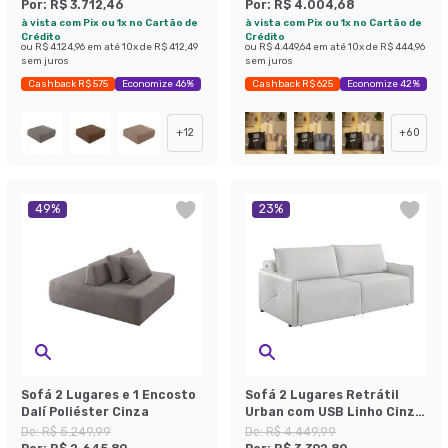
Por:
R$ 3.712,46
Por:
R$ 4.004,68
à vista com Pix ou 1x no Cartão de
à vista com Pix ou 1x no Cartão de
Crédito
Crédito
ou
R$ 4.124,96
em até
10
x de
R$ 412,49
ou
R$ 4.449,64
em até
10
x de
R$ 444,96
sem juros
sem juros
Cashback R$ 575
Economize 46%
Cashback R$ 625
Economize 42%
+
12
+
60
49
%
23
%
Sofá 2 Lugares e 1 Encosto
Sofá 2 Lugares Retrátil
Dalí Poliéster Cinza
Urban com USB Linho Cinza
160 cm
De:
R$ 5.249,99
De:
R$ 4.449,99