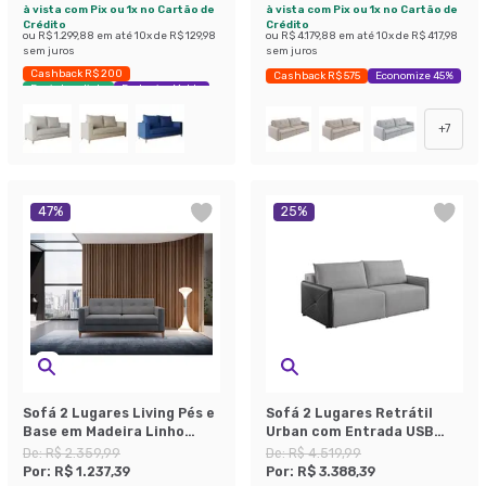
à vista com Pix ou 1x no Cartão de
à vista com Pix ou 1x no Cartão de
Crédito
Crédito
ou
R$ 1.299,88
em até
10
x de
R$ 129,98
ou
R$ 4.179,88
em até
10
x de
R$ 417,98
sem juros
sem juros
Cashback R$ 200
Cashback R$ 575
Economize 45%
Envio Imediato
Exclusivo Mobly
+
7
47
%
25
%
Sofá 2 Lugares Living Pés e
Sofá 2 Lugares Retrátil
Base em Madeira Linho
Urban com Entrada USB
Cotton Cinza
Linho Cinza e Preto 160 cm
De:
R$ 2.359,99
De:
R$ 4.519,99
Por:
R$ 1.237,39
Por:
R$ 3.388,39