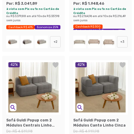
Por:
R$ 3.041,89
Por:
R$ 1.948,46
à vista com Pix ou 1x no Cartão de
à vista com Pix ou 1x no Cartão de
Crédito
Crédito
ou
R$ 3.379,88
em até
10
x de
R$ 337,98
ou
R$ 2.164,96
em até
10
x de
R$ 216,49
sem juros
sem juros
Cashback R$ 300
Cashback R$ 475
Economize 25%
Exclusivo Mobly
Economize 43%
+
2
+
3
42
%
42
%
Sofá Guldi Popup com 2
Sofá Guldi Popup com 2
Módulos Centrais Linho
Módulos Canto Linho Cinza
Cinza
De:
R$ 4.519,98
De:
R$ 4.919,98