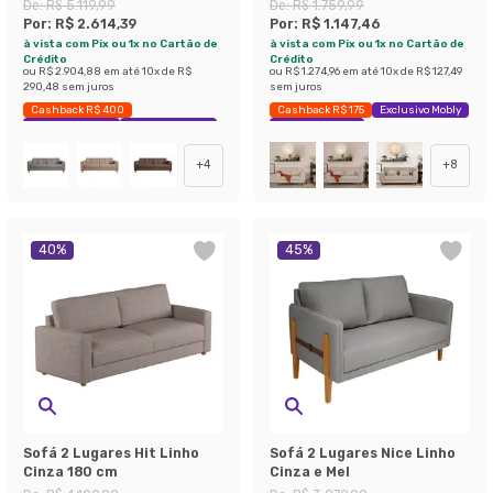
De:
R$ 5.119,99
De:
R$ 1.759,99
Por:
R$ 2.614,39
Por:
R$ 1.147,46
à vista com Pix ou 1x no Cartão de
à vista com Pix ou 1x no Cartão de
Crédito
Crédito
ou
R$ 2.904,88
em até
10
x de
R$
ou
R$ 1.274,96
em até
10
x de
R$ 127,49
290,48
sem juros
sem juros
Cashback R$ 400
Cashback R$ 175
Exclusivo Mobly
Exclusivo Mobly
Economize 48%
Economize 34%
+
4
+
8
40
%
45
%
Sofá 2 Lugares Hit Linho
Sofá 2 Lugares Nice Linho
Cinza 180 cm
Cinza e Mel