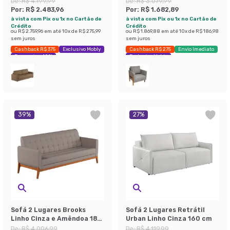
De:
R$ 4.199,99
De:
R$ 3.079,99
Por:
R$ 2.483,96
Por:
R$ 1.682,89
à vista com Pix ou 1x no Cartão de
à vista com Pix ou 1x no Cartão de
Crédito
Crédito
ou
R$ 2.759,96
em até
10
x de
R$ 275,99
ou
R$ 1.869,88
em até
10
x de
R$ 186,98
sem juros
sem juros
Cashback R$ 375
Exclusivo Mobly
Cashback R$ 275
Envio Imediato
Economize 40%
Exclusivo Mobly
39
%
27
%
Sofá 2 Lugares Brooks
Sofá 2 Lugares Retrátil
Linho Cinza e Amêndoa 180
Urban Linho Cinza 160 cm
cm
De:
R$ 4.006,99
De:
R$ 4.119,99