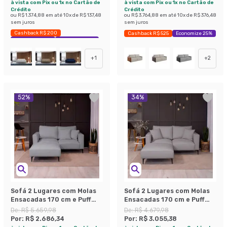
à vista com Pix ou 1x no Cartão de
à vista com Pix ou 1x no Cartão de
Crédito
Crédito
ou
R$ 1.374,88
em até
10
x de
R$ 137,48
ou
R$ 3.764,88
em até
10
x de
R$ 376,48
sem juros
sem juros
Cashback R$ 200
Cashback R$ 525
Economize 25%
Exclusivo Mobly
Economize 47%
+
1
+
2
52
%
34
%
Sofá 2 Lugares com Molas
Sofá 2 Lugares com Molas
Ensacadas 170 cm e Puff
Ensacadas 170 cm e Puff
Unne Bouclé Cinza
Unne Linho Cinza
De:
R$ 5.659,98
De:
R$ 4.679,98
Por:
R$ 2.686,34
Por:
R$ 3.055,38