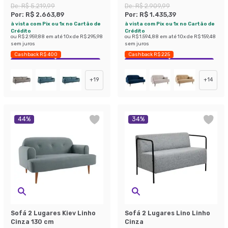
De:
R$ 5.219,99
De:
R$ 2.909,99
Por:
R$ 2.663,89
Por:
R$ 1.435,39
à vista com Pix ou 1x no Cartão de
à vista com Pix ou 1x no Cartão de
Crédito
Crédito
ou
R$ 2.959,88
em até
10
x de
R$ 295,98
ou
R$ 1.594,88
em até
10
x de
R$ 159,48
sem juros
sem juros
Cashback R$ 400
Cashback R$ 225
Exclusivo Mobly
Economize 48%
Exclusivo Mobly
Economize 50%
+
19
+
14
44
%
34
%
Sofá 2 Lugares Kiev Linho
Sofá 2 Lugares Lino Linho
Cinza 130 cm
Cinza