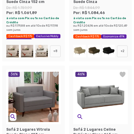
Suede Cinza 152 cm
Suede Cinza
De:
R$ 1.759,99
De:
R$ 1.844,99
Por:
R$ 1.061,89
Por:
R$ 1.084,46
à vista com Pix ou 1x no Cartão de
à vista com Pix ou 1x no Cartão de
Crédito
Crédito
ou
R$ 1.179,88
em até
10
x de
R$ 117,98
ou
R$ 1.204,96
em até
10
x de
R$ 120,49
sem juros
sem juros
Cashback R$ 175
Exclusivo Mobly
Cashback R$ 175
Economize 41%
Economize 39%
+
8
+
2
36
%
46
%
Sofá 2 Lugares Vitrola
Sofá 2 Lugares Celine