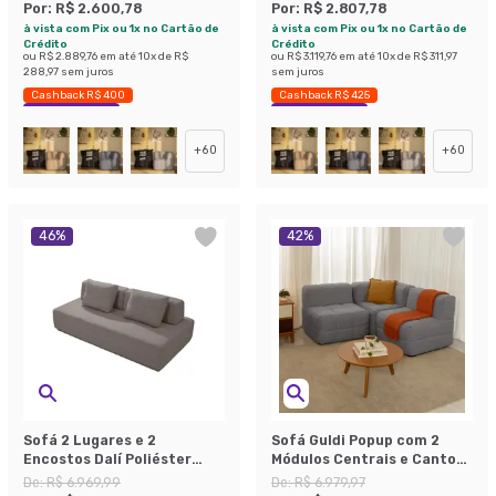
Por:
R$ 2.600,78
Por:
R$ 2.807,78
à vista com Pix ou 1x no Cartão de
à vista com Pix ou 1x no Cartão de
Crédito
Crédito
ou
R$ 2.889,76
em até
10
x de
R$
ou
R$ 3.119,76
em até
10
x de
R$ 311,97
288,97
sem juros
sem juros
Cashback R$ 400
Cashback R$ 425
Economize 42%
Economize 42%
+
60
+
60
46
%
42
%
Sofá 2 Lugares e 2
Sofá Guldi Popup com 2
Encostos Dalí Poliéster
Módulos Centrais e Canto
Cinza
Linho Cinza
De:
R$ 6.969,99
De:
R$ 6.979,97