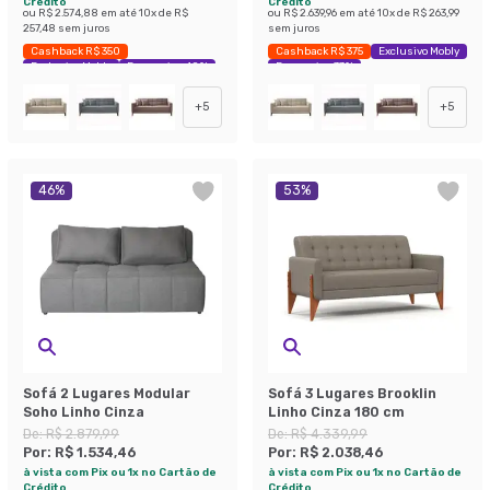
Crédito
Crédito
ou
R$ 2.574,88
em até
10
x de
R$
ou
R$ 2.639,96
em até
10
x de
R$ 263,99
257,48
sem juros
sem juros
Cashback R$ 350
Cashback R$ 375
Exclusivo Mobly
Exclusivo Mobly
Economize 40%
Economize 33%
+
5
+
5
46
%
53
%
Sofá 2 Lugares Modular
Sofá 3 Lugares Brooklin
Soho Linho Cinza
Linho Cinza 180 cm
De:
R$ 2.879,99
De:
R$ 4.339,99
Por:
R$ 1.534,46
Por:
R$ 2.038,46
à vista com Pix ou 1x no Cartão de
à vista com Pix ou 1x no Cartão de
Crédito
Crédito