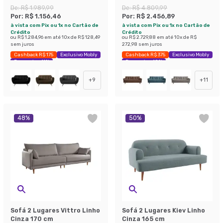
De:
R$ 1.989,99
De:
R$ 4.809,99
Por:
R$ 1.156,46
Por:
R$ 2.456,89
à vista com Pix ou 1x no Cartão de
à vista com Pix ou 1x no Cartão de
Crédito
Crédito
ou
R$ 1.284,96
em até
10
x de
R$ 128,49
ou
R$ 2.729,88
em até
10
x de
R$
sem juros
272,98
sem juros
Cashback R$ 175
Exclusivo Mobly
Cashback R$ 375
Exclusivo Mobly
Economize 41%
Economize 48%
+
9
+
11
48
%
50
%
Sofá 2 Lugares Vittro Linho
Sofá 2 Lugares Kiev Linho
Cinza 170 cm
Cinza 165 cm