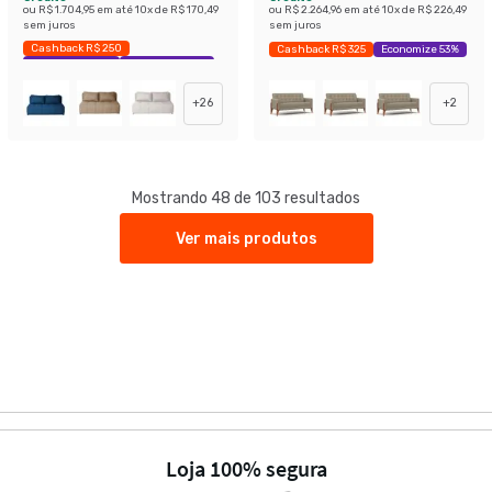
ou
R$ 1.704,95
em até
10
x de
R$ 170,49
ou
R$ 2.264,96
em até
10
x de
R$ 226,49
sem juros
sem juros
Cashback R$ 250
Cashback R$ 325
Economize 53%
Exclusivo Mobly
Economize 46%
+
26
+
2
Mostrando 48 de 103 resultados
Ver mais produtos