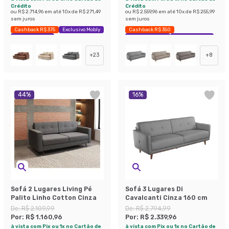
Crédito
Crédito
ou
R$ 2.714,96
em até
10
x de
R$ 271,49
ou
R$ 2.559,96
em até
10
x de
R$ 255,99
sem juros
sem juros
Cashback R$ 375
Exclusivo Mobly
Cashback R$ 350
Economize 33%
Exclusivo Mobly
Economize 33%
+
23
+
8
44
%
16
%
Sofá 2 Lugares Living Pé
Sofá 3 Lugares Di
Palito Linho Cotton Cinza
Cavalcanti Cinza 160 cm
De:
R$ 2.109,99
De:
R$ 2.794,99
Por:
R$ 1.160,96
Por:
R$ 2.339,96
à vista com Pix ou 1x no Cartão de
à vista com Pix ou 1x no Cartão de