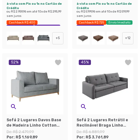
à vista com Pix ou 1x no Cartão de
à vista com Pix ou 1x no Cartão de
Crédito
Crédito
ou
R$ 2.959,96
em até
10
x de
R$ 295,99
ou
R$ 5.199,96
em até
10
x de
R$ 519,99
sem juros
sem juros
Cashback R$ 400
Cashback R$ 725
Envio Imediato
Exclusivo Mobly
Economize 31%
Economize 40%
+
5
+
12
52
%
45
%
Sofá 2 Lugares Davos Base
Sofá 2 Lugares Retrátil e
de Madeira Linho Cotton
Reclinável Braga Linho
Cinza
Cinza 160 cm
De:
R$ 2.479,99
De:
R$ 6.889,99
Por:
R$ 1.169,89
Por:
R$ 3.761,89