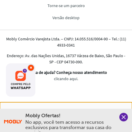
×
Nós salvamos o seu histórico de uso pra oferecer a melhor
Mobly Ofertas!
experiência na Mobly. Quando você navega no nosso site,
No app, você tem acesso a recursos 
aceita esta condição
exclusivos para transformar sua casa do 