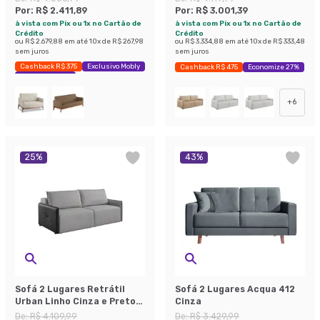
Por:
R$ 2.411,89
Por:
R$ 3.001,39
à vista com Pix ou 1x no Cartão de
à vista com Pix ou 1x no Cartão de
Crédito
Crédito
ou
R$ 2.679,88
em até
10
x de
R$ 267,98
ou
R$ 3.334,88
em até
10
x de
R$ 333,48
sem juros
sem juros
Cashback R$ 375
Exclusivo Mobly
Cashback R$ 475
Economize 27%
Economize 39%
+
6
25
%
43
%
Sofá 2 Lugares Retrátil
Sofá 2 Lugares Acqua 412
Urban Linho Cinza e Preto
Cinza
160 cm
De:
R$ 4.109,99
De:
R$ 3.429,99