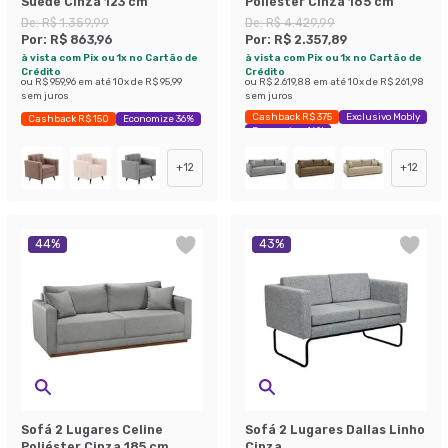
Suede Cinza 123 cm
Poliéster Cinza 165 cm
De:
R$ 1.359,99
De:
R$ 4.429,99
Por:
R$ 863,96
Por:
R$ 2.357,89
à vista com Pix ou 1x no Cartão de
à vista com Pix ou 1x no Cartão de
Crédito
Crédito
ou
R$ 959,96
em até
10
x de
R$ 95,99
ou
R$ 2.619,88
em até
10
x de
R$ 261,98
sem juros
sem juros
Cashback R$ 375
Exclusivo Mobly
Cashback R$ 150
Economize 36%
Economize 46%
+
12
+
12
44
%
43
%
Sofá 2 Lugares Celine
Sofá 2 Lugares Dallas Linho
Poliéster Cinza 185 cm
Cinza