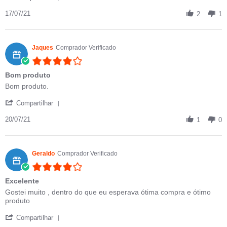
17/07/21
2
1
Jaques
Comprador Verificado
4.0 star rating
Bom produto
Review by Jaques on 20 Jul 2021
review stating Bom produto
Bom produto.
' Share Review by Jaques on 20 Jul 2021
Compartilhar
20/07/21
1
0
Geraldo
Comprador Verificado
4.0 star rating
Excelente
Review by Geraldo on 15 Jul 2021
review stating Excelente
Gostei muito , dentro do que eu esperava ótima compra e ótimo
produto
' Share Review by Geraldo on 15 Jul 2021
Compartilhar