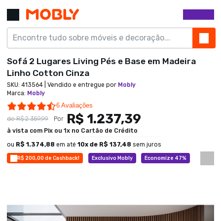
Sofá 2 Lugares Living Pés e Base em Madeira
Linho Cotton Cinza
SKU:
413564
| Vendido e entregue por
Mobly
Marca
:
Mobly
4.7 star rating
6 Avaliações
R$ 1.237,39
de
R$ 2.359,99
Por
à vista com Pix ou 1x no Cartão de Crédito
ou
R$ 1.374,88
em até
10
x de
R$ 137,48
sem juros
R$ 200,00 de Cashback!
Exclusivo Mobly
Economize 47%