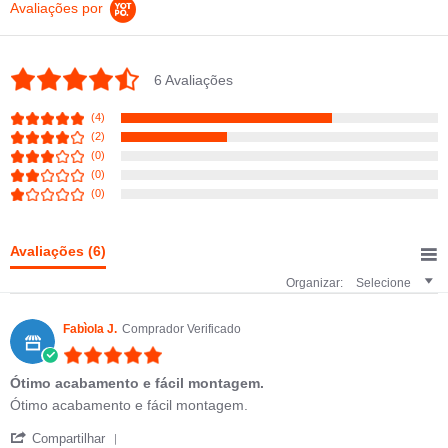
Avaliações por
4.7 star rating
6 Avaliações
(4)
(2)
(0)
(0)
(0)
Avaliações
(6)
Organizar:
Selecione
Fabìola J.
Comprador Verificado
5.0 star rating
Ótimo acabamento e fácil montagem.
Review by Fabìola J. on 6 Jun 2023
review stating Ótimo acabamento e fácil montagem.
Ótimo acabamento e fácil montagem.
' Share Review by Fabìola J. on 6 Jun 2023
Compartilhar