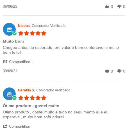
06/06/23
0
0
Nicolas
Comprador Verificado
5.0 star rating
Muito bom
Review by Nicolas on 30 Sep 2021
review stating Muito bom
Chegou antes do esperado, pro valor é bem confortável e muito
bem feito!
' Share Review by Nicolas on 30 Sep 2021
Compartilhar
30/09/21
0
0
Geraldo S.
Comprador Verificado
5.0 star rating
Ótimo produto , gostei muito
Review by Geraldo S. on 17 Jul 2021
review stating Ótimo produto , gostei muito
Ótimo produto , gostei muito e tudo no seguimento que eu
esperava , muito bom sofá adorei
' Share Review by Geraldo S. on 17 Jul 2021
Compartilhar