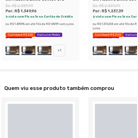
De:
R$ 2.389,99
De:
R$ 2.439,99
Por:
R$ 1.349,96
Por:
R$ 1.237,39
à vista com Pix ou 1x no Cartão de Crédito
à vista com Pix ou 1x no Car
ou
R$ 1.499,95
em até
10
x de
R$ 149,99
sem juros
ou
R$ 1.374,88
em até
10
x de
R$
juros
Cashback R$ 225
Exclusivo Mobly
Cashback R$ 200
Exclusiv
Economize 43%
Economize 49%
+
1
Quem viu esse produto também comprou