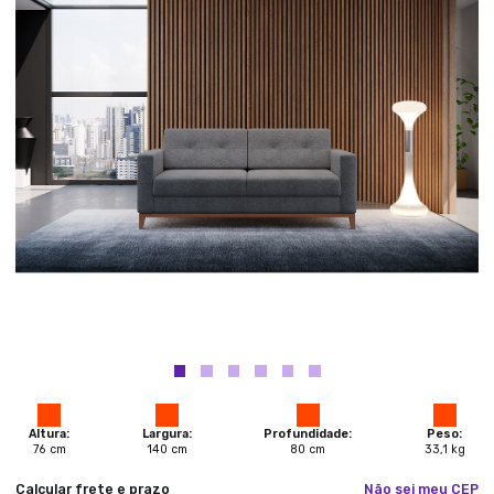
Altura:
Largura:
Profundidade:
Peso:
76
cm
140
cm
80
cm
33,1
kg
Calcular frete e prazo
Não sei meu CEP