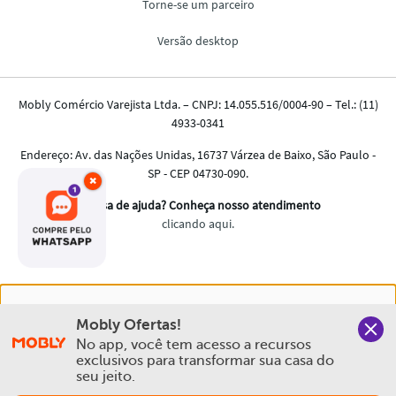
×
Nós salvamos o seu histórico de uso pra oferecer a melhor
Mobly Ofertas!
experiência na Mobly. Quando você navega no nosso site,
No app, você tem acesso a recursos 
aceita esta condição
exclusivos para transformar sua casa do 
seu jeito.
Política de Privacidade e Cookies