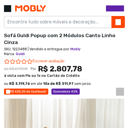
Sofá Guldi Popup com 2 Módulos Canto Linho
Cinza
SKU:
1223488
| Vendido e entregue por
Mobly
Marca
:
Guldi
0.0 star rating
Escrever avaliação
R$ 2.807,78
de
R$ 4.919,98
Por
à vista com Pix ou 1x no Cartão de Crédito
ou
R$ 3.119,76
em até
10
x de
R$ 311,97
sem juros
R$ 425,00 de Cashback!
Economize 42%