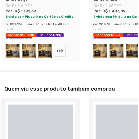
De:
R$ 2.619,99
De:
R$ 2.459,99
Por:
R$ 1.192,39
Por:
R$ 1.403,89
à vista com Pix ou 1x no Cartão de Crédito
à vista com Pix ou 1x no Car
ou
R$ 1.324,88
em até
10
x de
R$ 132,48
sem
ou
R$ 1.559,88
em até
10
x de
R$
juros
juros
Cashback R$ 200
Exclusivo Mobly
Cashback R$ 225
Exclusivo
Economize 54%
Economize 42%
+
60
Quem viu esse produto também comprou