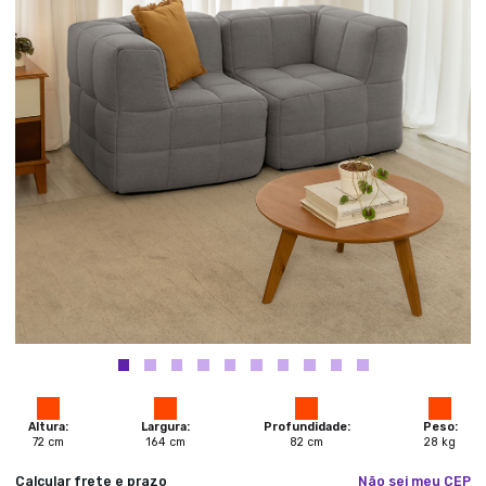
Altura:
Largura:
Profundidade:
Peso:
72
cm
164
cm
82
cm
28
kg
Calcular frete e prazo
Não sei meu CEP