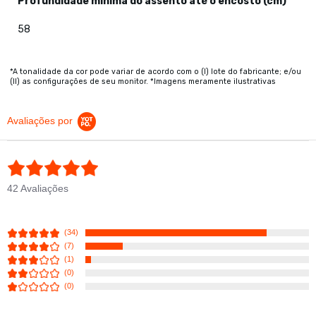
Profundidade mínima do assento até o encosto (cm)
58
*A tonalidade da cor pode variar de acordo com o (I) lote do fabricante; e/ou
(II) as configurações de seu monitor. *Imagens meramente ilustrativas
Avaliações por
4.8 star rating
42 Avaliações
(34)
(7)
(1)
(0)
(0)