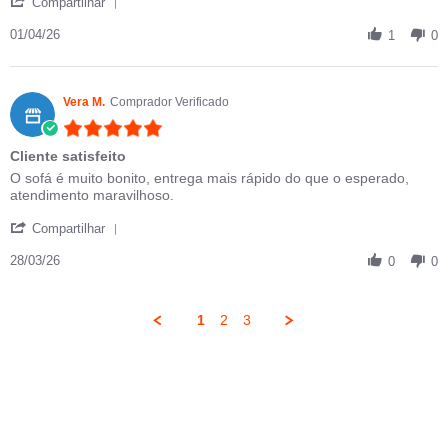
Compartilhar
01/04/26
1
0
Vera M.
Comprador Verificado
5.0 star rating
Cliente satisfeito
Review by Vera M. on 28 Mar 2026
review stating Cliente satisfeito
O sofá é muito bonito, entrega mais rápido do que o esperado,
atendimento maravilhoso.
' Share Review by Vera M. on 28 Mar 2026
Compartilhar
28/03/26
0
0
1
2
3