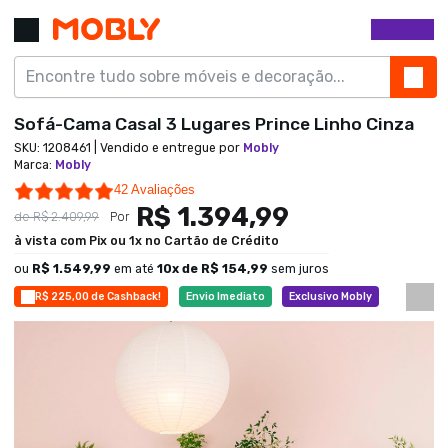
Sofá-Cama Casal 3 Lugares Prince Linho Cinza
SKU:
1208461
| Vendido e entregue por
Mobly
Marca
:
Mobly
4.8 star rating
42 Avaliações
R$ 1.394,99
de
R$ 2.409,99
Por
à vista com Pix ou 1x no Cartão de Crédito
ou
R$ 1.549,99
em até
10
x de
R$ 154,99
sem juros
R$ 225,00 de Cashback!
Envio Imediato
Exclusivo Mobly
Economize 42%