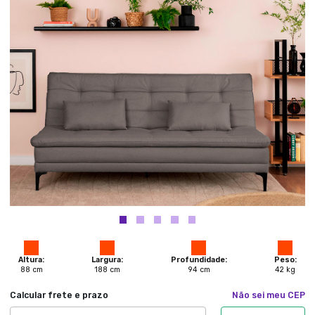
Altura:
Largura:
Profundidade:
Peso:
88
cm
188
cm
94
cm
42
kg
Calcular frete e prazo
Não sei meu CEP