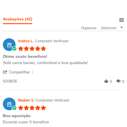
Avaliações
(42)
Organizar:
Selecione
Andrea L.
Comprador Verificado
5.0 star rating
Ótimo custo benefício!
Review by Andrea L. on 2 Aug 2026
review stating Ótimo custo benefício!
Sofá cama barato, confortável e boa qualidade!
' Share Review by Andrea L. on 2 Aug 2026
Compartilhar
02/08/26
0
0
Wagner S.
Comprador Verificado
5.0 star rating
Boa aquisição
Review by Wagner S. on 30 Apr 2026
review stating Boa aquisição
Excente custo X beneficio