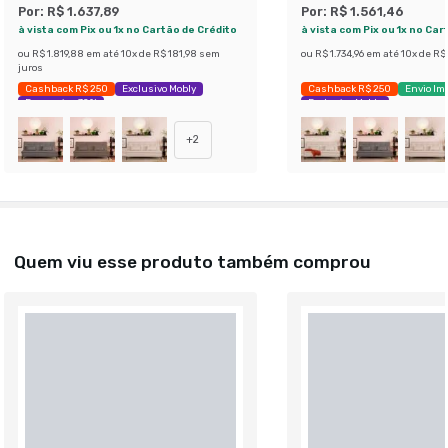
Por:
R$ 1.637,89
Por:
R$ 1.561,46
à vista com Pix ou 1x no Cartão de Crédito
à vista com Pix ou 1x no Car
ou
R$ 1.819,88
em até
10
x de
R$ 181,98
sem
ou
R$ 1.734,96
em até
10
x de
R$ 
juros
Cashback R$ 250
Exclusivo Mobly
Cashback R$ 250
Envio Im
Economize 32%
Exclusivo Mobly
+
2
Quem viu esse produto também comprou