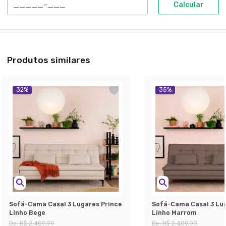
Calcular
Produtos similares
32
%
35
%
Sofá-Cama Casal 3 Lugares Prince
Sofá-Cama Casal 3 Lug
Linho Bege
Linho Marrom
De:
R$ 2.409,99
De:
R$ 2.409,99