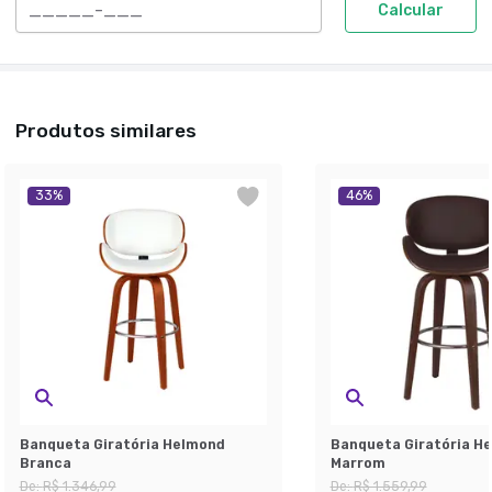
Calcular
Produtos similares
33
%
46
%
Banqueta Giratória Helmond
Banqueta Giratória H
Branca
Marrom
De:
R$ 1.346,99
De:
R$ 1.559,99