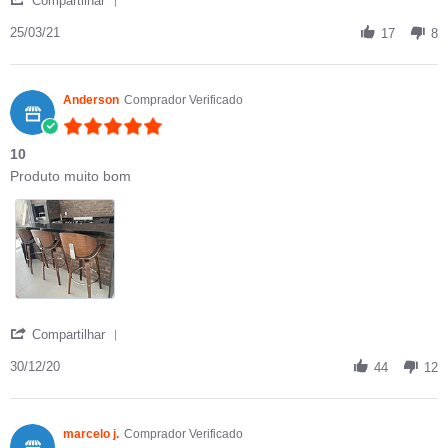
Compartilhar
25/03/21
17
8
Anderson
Comprador Verificado
5.0 star rating
10
Review by Anderson on 30 Dec 2020
review stating 10
Produto muito bom
' Share Review by Anderson on 30 Dec 2020
Compartilhar
30/12/20
44
12
marcelo j.
Comprador Verificado