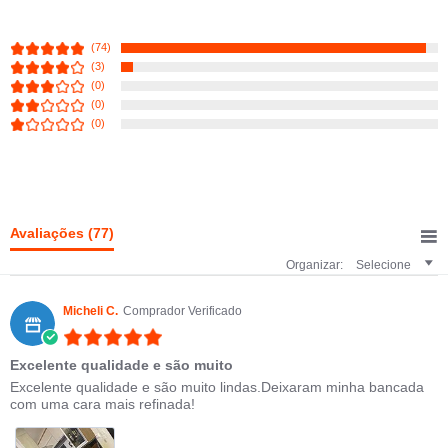
(74)
(3)
(0)
(0)
(0)
Avaliações
(77)
Organizar:
Selecione
Micheli C.
Comprador Verificado
5.0 star rating
Excelente qualidade e são muito
Review by Micheli C. on 4 Feb 2023
review stating Excelente qualidade e são muito
Excelente qualidade e são muito lindas.Deixaram minha bancada
com uma cara mais refinada!