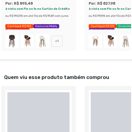
Por:
R$ 895,48
Por:
R$ 827,98
à vista com Pix ou 1x no Cartão de Crédito
à vista com Pix ou 1x no Car
ou
R$ 994,98
em até
10
x de
R$ 99,49
sem juros
ou
R$ 919,98
em até
10
x de
R$ 91
Cashback R$ 150
Exclusivo Mobly
Cashback R$ 125
Envio Ime
Últimas peças
Exclusivo Mobly
+
1
Quem viu esse produto também comprou