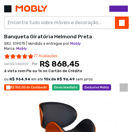
Banqueta Giratória Helmond Preta
SKU:
519075
| Vendido e entregue por
Mobly
Marca
:
Mobly
5.0 star rating
77 Avaliações
R$ 868,45
de
R$ 1.809,99
Por
à vista com Pix ou 1x no Cartão de Crédito
ou
R$ 964,94
em até
10
x de
R$ 96,49
sem juros
R$ 150,00 de Cashback!
Envio Imediato
Exclusivo Mobly
Economize 52%