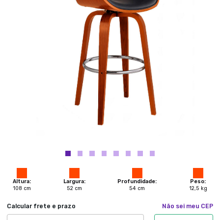
Altura:
Largura:
Profundidade:
Peso:
108
cm
52
cm
54
cm
12,5
kg
Calcular frete e prazo
Não sei meu CEP