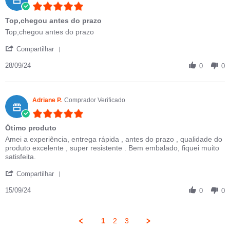
5.0 star rating
Top,chegou antes do prazo
Review by marcelo j. on 28 Sep 2024
review stating Top,chegou antes do prazo
Top,chegou antes do prazo
' Share Review by marcelo j. on 28 Sep 2024
Compartilhar
28/09/24
0
0
Adriane P.
Comprador Verificado
5.0 star rating
Ótimo produto
Review by Adriane P. on 15 Sep 2024
review stating Ótimo produto
Amei a experiência, entrega rápida , antes do prazo , qualidade do
produto excelente , super resistente . Bem embalado, fiquei muito
satisfeita.
' Share Review by Adriane P. on 15 Sep 2024
Compartilhar
15/09/24
0
0
1
2
3