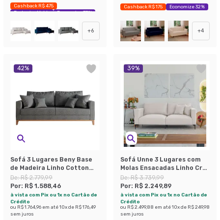
Cashback R$ 475
Cashback R$ 175
Economize 32%
Exclusivo Mobly
Economize 37%
+
6
+
4
42
%
39
%
Sofá 3 Lugares Beny Base
Sofá Unne 3 Lugares com
de Madeira Linho Cotton
Molas Ensacadas Linho Cru
Grafite
200 cm
De:
R$ 2.779,99
De:
R$ 3.739,99
Por:
R$ 1.588,46
Por:
R$ 2.249,89
à vista com Pix ou 1x no Cartão de
à vista com Pix ou 1x no Cartão de
Crédito
Crédito
ou
R$ 1.764,96
em até
10
x de
R$ 176,49
ou
R$ 2.499,88
em até
10
x de
R$ 249,98
sem juros
sem juros