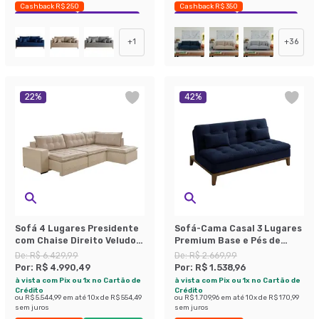
Cashback R$ 250
Cashback R$ 350
Exclusivo Mobly
Economize 42%
Exclusivo Mobly
Economize 39%
+
1
+
36
22
%
42
%
Sofá 4 Lugares Presidente
Sofá-Cama Casal 3 Lugares
com Chaise Direito Veludo
Premium Base e Pés de
Marfim
Madeira Linho Azul Marinho
De:
R$ 6.429,99
De:
R$ 2.669,99
Por:
R$ 4.990,49
Por:
R$ 1.538,96
à vista com Pix ou 1x no Cartão de
à vista com Pix ou 1x no Cartão de
Crédito
Crédito
ou
R$ 5.544,99
em até
10
x de
R$ 554,49
ou
R$ 1.709,96
em até
10
x de
R$ 170,99
sem juros
sem juros