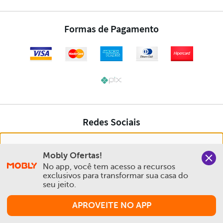
Nós salvamos o seu histórico de uso pra oferecer a melhor
Mobly Ofertas!
experiência na Mobly. Quando você navega no nosso site,
No app, você tem acesso a recursos 
aceita esta condição
exclusivos para transformar sua casa do 
seu jeito.
Política de Privacidade e Cookies
APROVEITE NO APP
Aceitar e Fechar