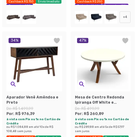
Cashback R$ 750
Envio Imediato
Cashback R$ 250
Economize 22%
Exclusivo Mobly
Economize 42%
+
4
34
%
47
%
Aparador Venê Amêndoa e
Mesa de Centro Redonda
Preto
Ipiranga Off White e
Amêndoa
De:
R$ 1.499,99
De:
R$ 499,99
Por:
R$ 976,39
Por:
R$ 260,89
à vista com Pix ou 1x no Cartão de
à vista com Pix ou 1x no Cartão de
Crédito
Crédito
ou
R$ 1.084,88
em até
10
x de
R$
ou
R$ 289,88
em até
5
x de
R$ 57,97
108,48
sem juros
sem juros