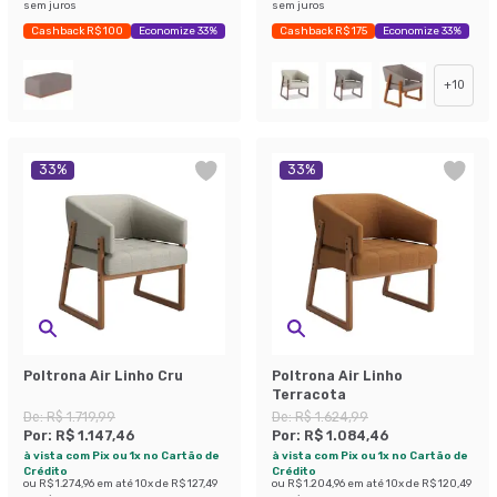
sem juros
sem juros
Cashback R$ 100
Economize 33%
Cashback R$ 175
Economize 33%
+
10
33
%
33
%
Poltrona Air Linho Cru
Poltrona Air Linho
Terracota
De:
R$ 1.719,99
De:
R$ 1.624,99
Por:
R$ 1.147,46
Por:
R$ 1.084,46
à vista com Pix ou 1x no Cartão de
à vista com Pix ou 1x no Cartão de
Crédito
Crédito
ou
R$ 1.274,96
em até
10
x de
R$ 127,49
ou
R$ 1.204,96
em até
10
x de
R$ 120,49