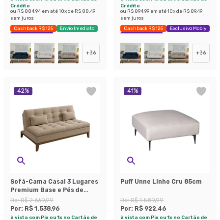
Crédito
Crédito
ou
R$ 884,94
em até
10
x de
R$ 88,49
ou
R$ 894,99
em até
10
x de
R$ 89,49
sem juros
sem juros
Cashback R$ 125
Envio Imediato
Cashback R$ 125
Exclusivo Mobly
Exclusivo Mobly
Economize 42%
+
36
+
36
42
%
41
%
Sofá-Cama Casal 3 Lugares
Puff Unne Linho Cru 85cm
Premium Base e Pés de
Madeira Linho Bege
De:
R$ 2.669,99
De:
R$ 1.589,99
Por:
R$ 1.538,96
Por:
R$ 922,46
à vista com Pix ou 1x no Cartão de
à vista com Pix ou 1x no Cartão de