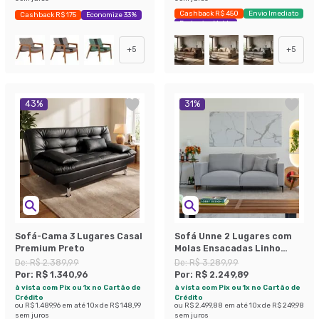
Cashback R$ 450
Envio Imediato
Cashback R$ 175
Economize 33%
Exclusivo Mobly
+
5
+
5
43
%
31
%
Sofá-Cama 3 Lugares Casal
Sofá Unne 2 Lugares com
Premium Preto
Molas Ensacadas Linho
Cinza 170 cm
De:
R$ 2.389,99
De:
R$ 3.289,99
Por:
R$ 1.340,96
Por:
R$ 2.249,89
à vista com Pix ou 1x no Cartão de
à vista com Pix ou 1x no Cartão de
Crédito
Crédito
ou
R$ 1.489,96
em até
10
x de
R$ 148,99
ou
R$ 2.499,88
em até
10
x de
R$ 249,98
sem juros
sem juros