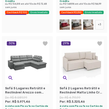
Crédito
Crédito
ou
R$ 724,88
em até
10
x de
R$ 72,48
ou
R$ 1.669,96
em até
10
x de
R$ 166,99
sem juros
sem juros
Cashback R$ 100
Envio Imediato
Cashback R$ 250
Envio Imediato
Exclusivo Mobly
Exclusivo Mobly
+
3
30
%
29
%
Sofá 5 Lugares Retrátil e
Sofá 2 Lugares Retrátil e
Reclinável Arezzo com
Reclinável Malta Linho Cru
Chaise Direito Veludo Prata
160 cm
De:
R$ 8.589,99
De:
R$ 4.719,99
Por:
R$ 5.971,46
Por:
R$ 3.325,46
à vista com Pix ou 1x no Cartão de
à vista com Pix ou 1x no Cartão de