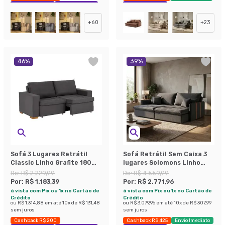
Exclusivo Mobly
Economize 43%
Exclusivo Mobly
+
60
+
23
46
%
39
%
Sofá 3 Lugares Retrátil
Sofá Retrátil Sem Caixa 3
Classic Linho Grafite 180
lugares Solomons Linho
cm
Grafite 214 cm
De:
R$ 2.229,99
De:
R$ 4.559,99
Por:
R$ 1.183,39
Por:
R$ 2.771,96
à vista com Pix ou 1x no Cartão de
à vista com Pix ou 1x no Cartão de
Crédito
Crédito
ou
R$ 1.314,88
em até
10
x de
R$ 131,48
ou
R$ 3.079,96
em até
10
x de
R$ 307,99
sem juros
sem juros
Cashback R$ 200
Cashback R$ 425
Envio Imediato