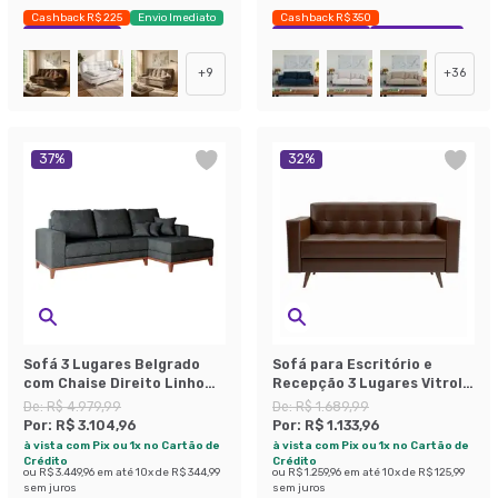
Cashback R$ 225
Envio Imediato
Cashback R$ 350
Exclusivo Mobly
Exclusivo Mobly
Economize 31%
+
9
+
36
37
%
32
%
Sofá 3 Lugares Belgrado
Sofá para Escritório e
com Chaise Direito Linho
Recepção 3 Lugares Vitrola
Grafite 230 cm
Revestimento Sintético
De:
R$ 4.979,99
De:
R$ 1.689,99
Café
Por:
R$ 3.104,96
Por:
R$ 1.133,96
à vista com Pix ou 1x no Cartão de
à vista com Pix ou 1x no Cartão de
Crédito
Crédito
ou
R$ 3.449,96
em até
10
x de
R$ 344,99
ou
R$ 1.259,96
em até
10
x de
R$ 125,99
sem juros
sem juros