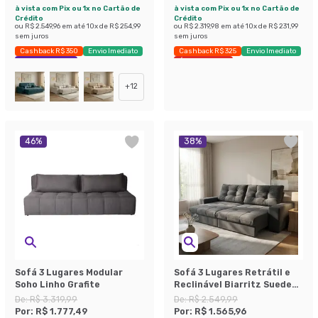
à vista com Pix ou 1x no Cartão de
à vista com Pix ou 1x no Cartão de
Crédito
Crédito
ou
R$ 2.549,96
em até
10
x de
R$ 254,99
ou
R$ 2.319,98
em até
10
x de
R$ 231,99
sem juros
sem juros
Cashback R$ 350
Envio Imediato
Cashback R$ 325
Envio Imediato
Exclusivo Mobly
Últimas peças
+
12
46
%
38
%
Sofá 3 Lugares Modular
Sofá 3 Lugares Retrátil e
Soho Linho Grafite
Reclinável Biarritz Suede
Grafite
De:
R$ 3.319,99
De:
R$ 2.549,99
Por:
R$ 1.777,49
Por:
R$ 1.565,96