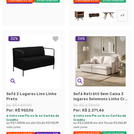
Cashback R$ 150
Envio Imediato
Cashback R$ 40
Envio Imediato
Exclusivo Mobly
Exclusivo Mobly
+
9
32
%
36
%
Sofá 2 Lugares Lino Linho
Sofá Retrátil Sem Caixa 3
Preto
lugares Solomons Linho Cru
180 cm
De:
R$ 1.419,99
De:
R$ 3.709,99
Por:
R$ 953,96
Por:
R$ 2.371,46
à vista com Pix ou 1x no Cartão de
à vista com Pix ou 1x no Cartão de
Crédito
Crédito
ou
R$ 1.059,96
em até
10
x de
R$ 105,99
ou
R$ 2.634,96
em até
10
x de
R$ 263,49
sem juros
sem juros
Cashback R$ 375
Envio Imediato
Cashback R$ 150
Economize 32%