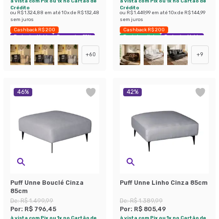
à vista com Pix ou 1x no Cartão de
à vista com Pix ou 1x no Cartão de
Crédito
Crédito
ou
R$ 1.324,88
em até
10
x de
R$ 132,48
ou
R$ 1.449,99
em até
10
x de
R$ 144,99
sem juros
sem juros
Cashback R$ 200
Cashback R$ 200
Exclusivo Mobly
Economize 55%
Envio Imediato
Exclusivo Mobly
+
60
+
9
46
%
42
%
Puff Unne Bouclé Cinza
Puff Unne Linho Cinza 85cm
85cm
De:
R$ 1.499,99
De:
R$ 1.389,99
Por:
R$ 796,45
Por:
R$ 805,49
à vista com Pix ou 1x no Cartão de
à vista com Pix ou 1x no Cartão de