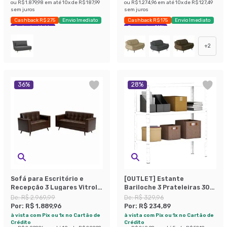
ou
R$ 1.879,98
em até
10
x de
R$ 187,99
ou
R$ 1.274,96
em até
10
x de
R$ 127,49
sem juros
sem juros
Cashback R$ 275
Envio Imediato
Cashback R$ 175
Envio Imediato
Exclusivo Mobly
Economize 21%
+
2
36
%
28
%
Sofá para Escritório e
[OUTLET] Estante
Recepção 3 Lugares Vitrola
Bariloche 3 Prateleiras 30
Revestimento Sintético
cm Branca
De:
R$ 2.969,99
De:
R$ 329,96
Marrom
Por:
R$ 1.889,96
Por:
R$ 234,89
à vista com Pix ou 1x no Cartão de
à vista com Pix ou 1x no Cartão de
Crédito
Crédito