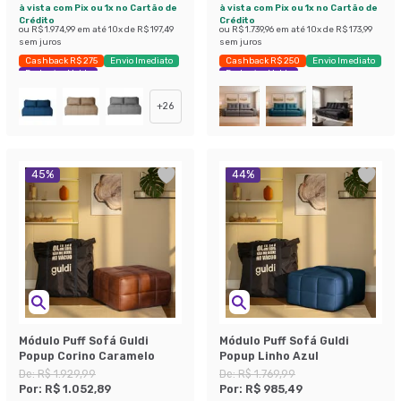
à vista com Pix ou 1x no Cartão de
à vista com Pix ou 1x no Cartão de
Crédito
Crédito
ou
R$ 1.974,99
em até
10
x de
R$ 197,49
ou
R$ 1.739,96
em até
10
x de
R$ 173,99
sem juros
sem juros
Cashback R$ 275
Envio Imediato
Cashback R$ 250
Envio Imediato
Exclusivo Mobly
Exclusivo Mobly
+
26
45
%
44
%
Módulo Puff Sofá Guldi
Módulo Puff Sofá Guldi
Popup Corino Caramelo
Popup Linho Azul
De:
R$ 1.929,99
De:
R$ 1.769,99
Por:
R$ 1.052,89
Por:
R$ 985,49