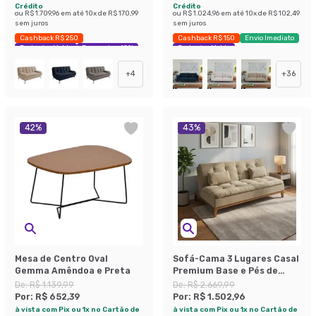
Crédito
Crédito
ou
R$ 1.709,96
em até
10
x de
R$ 170,99
ou
R$ 1.024,96
em até
10
x de
R$ 102,49
sem juros
sem juros
Cashback R$ 250
Cashback R$ 150
Envio Imediato
Exclusivo Mobly
Economize 42%
Exclusivo Mobly
+
4
+
36
42
%
43
%
Mesa de Centro Oval
Sofá-Cama 3 Lugares Casal
Gemma Amêndoa e Preta
Premium Base e Pés de
Madeira Suede Bege
De:
R$ 1.139,99
De:
R$ 2.669,99
Por:
R$ 652,39
Por:
R$ 1.502,96
à vista com Pix ou 1x no Cartão de
à vista com Pix ou 1x no Cartão de