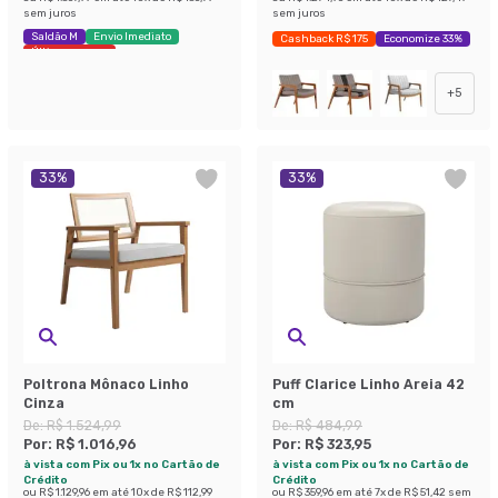
sem juros
sem juros
Saldão M
Envio Imediato
Cashback R$ 175
Economize 33%
Últimas peças
+
5
33
%
33
%
Poltrona Mônaco Linho
Puff Clarice Linho Areia 42
Cinza
cm
De:
R$ 1.524,99
De:
R$ 484,99
Por:
R$ 1.016,96
Por:
R$ 323,95
à vista com Pix ou 1x no Cartão de
à vista com Pix ou 1x no Cartão de
Crédito
Crédito
ou
R$ 1.129,96
em até
10
x de
R$ 112,99
ou
R$ 359,96
em até
7
x de
R$ 51,42
sem