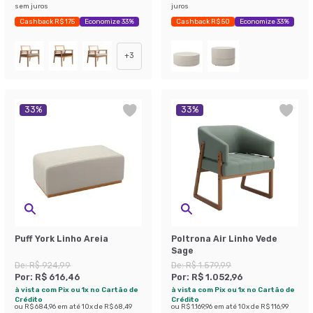
sem juros
juros
Cashback R$ 175
Economize 33%
Cashback R$ 50
Economize 33%
+
3
33
%
33
%
Puff York Linho Areia
Poltrona Air Linho Vede
Sage
De:
R$ 924,99
De:
R$ 1.579,99
Por:
R$ 616,46
Por:
R$ 1.052,96
à vista com Pix ou 1x no Cartão de
à vista com Pix ou 1x no Cartão de
Crédito
Crédito
ou
R$ 684,96
em até
10
x de
R$ 68,49
ou
R$ 1.169,96
em até
10
x de
R$ 116,99