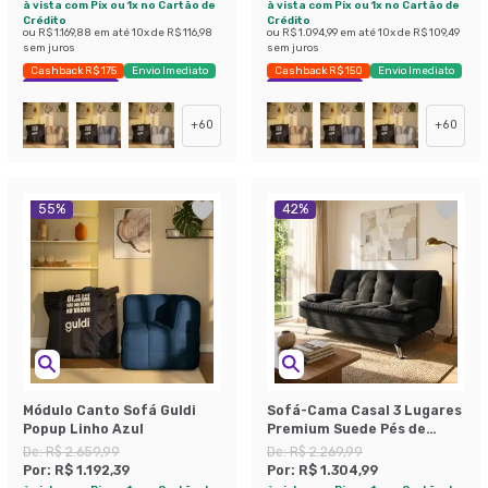
à vista com Pix ou 1x no Cartão de
à vista com Pix ou 1x no Cartão de
Crédito
Crédito
ou
R$ 1.169,88
em até
10
x de
R$ 116,98
ou
R$ 1.094,99
em até
10
x de
R$ 109,49
sem juros
sem juros
Cashback R$ 175
Envio Imediato
Cashback R$ 150
Envio Imediato
Exclusivo Mobly
Exclusivo Mobly
+
60
+
60
55
%
42
%
Módulo Canto Sofá Guldi
Sofá-Cama Casal 3 Lugares
Popup Linho Azul
Premium Suede Pés de
Metal Preto
De:
R$ 2.659,99
De:
R$ 2.269,99
Por:
R$ 1.192,39
Por:
R$ 1.304,99