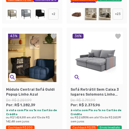
Exclusivo Mobly
+
2
+
23
43
%
36
%
Módulo Central Sofá Guldi
Sofá Retrátil Sem Caixa 3
Popup Linho Azul
lugares Solomons Linho
Cinza 180 cm
De:
R$ 2.259,99
De:
R$ 3.719,99
Por:
R$ 1.282,39
Por:
R$ 2.375,96
à vista com Pix ou 1x no Cartão de
à vista com Pix ou 1x no Cartão de
Crédito
Crédito
ou
R$ 1.424,88
em até
10
x de
R$
ou
R$ 2.639,96
em até
10
x de
R$ 263,99
142,48
sem juros
sem juros
Cashback R$ 200
Cashback R$ 375
Envio Imediato