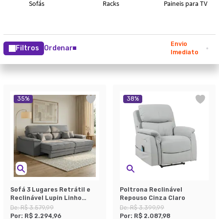
Envio
Filtros
Ordenar
Imediato
35
%
38
%
Sofá 3 Lugares Retrátil e
Poltrona Reclinável
Reclinável Lupin Linho
Repouso Cinza Claro
Cinza 214 cm
De:
R$ 3.579,99
De:
R$ 3.399,99
Por:
R$ 2.294,96
Por:
R$ 2.087,98