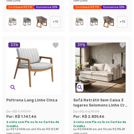
sem juros
sem juros
Cashback R$ 175
Economize 33%
Cashback R$ 175
Economize 33%
+
10
+
10
33
%
39
%
Poltrona Lang Linho Cinza
Sofá Retrátil Sem Caixa 3
lugares Solomons Linho Cru
214 cm
De:
R$ 1.719,99
De:
R$ 4.679,99
Por:
R$ 1.147,46
Por:
R$ 2.839,46
à vista com Pix ou 1x no Cartão de
à vista com Pix ou 1x no Cartão de
Crédito
Crédito
ou
R$ 1.274,96
em até
10
x de
R$ 127,49
ou
R$ 3.154,96
em até
10
x de
R$ 315,49
sem juros
sem juros