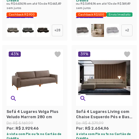
Crédito
Crédito
ou
R$ 6.634,96
em até
10
x de
R$ 663,49
ou
R$ 3.694,96
em até
10
x de
R$ 369,49
sem juros
sem juros
Cashback R$ 900
Cashback R$ 500
Envio Imediato
Economize 30%
Exclusivo Mobly
+
28
+
2
43
%
39
%
Sofá 4 Lugares Volga Plus
Sofá 4 Lugares Living com
Veludo Marrom 280 cm
Chaise Esquerdo Pés e Base
em Madeira Linho Cotton
De:
R$ 5.169,99
De:
R$ 4.379,99
Bege
Por:
R$ 2.929,46
Por:
R$ 2.654,96
à vista com Pix ou 1x no Cartão de
à vista com Pix ou 1x no Cartão de
Crédito
Crédito