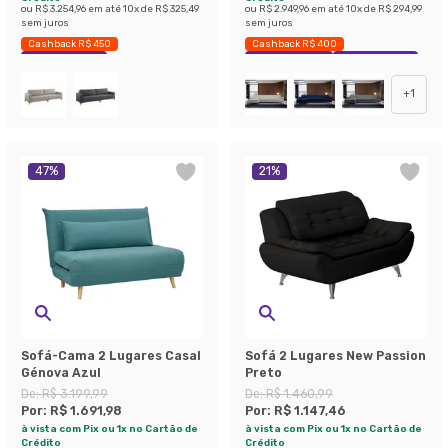
ou
R$ 3.254,96
em até
10
x de
R$ 325,49
ou
R$ 2.949,96
em até
10
x de
R$ 294,99
sem juros
sem juros
Cashback R$ 450
Cashback R$ 400
Economize 43%
Exclusivo Mobly
Economize 39%
+
1
47
%
21
%
Sofá-Cama 2 Lugares Casal
Sofá 2 Lugares New Passion
Génova Azul
Preto
De:
R$ 3.199,99
De:
R$ 1.460,99
Por:
R$ 1.691,98
Por:
R$ 1.147,46
à vista com Pix ou 1x no Cartão de
à vista com Pix ou 1x no Cartão de
Crédito
Crédito