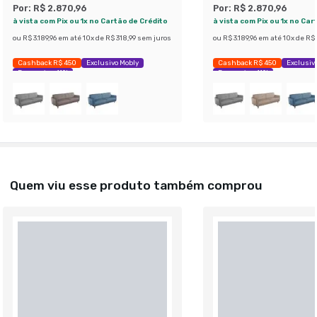
Por:
R$ 2.870,96
Por:
R$ 2.870,96
à vista com Pix ou 1x no Cartão de Crédito
à vista com Pix ou 1x no Car
ou
R$ 3.189,96
em até
10
x de
R$ 318,99
sem juros
ou
R$ 3.189,96
em até
10
x de
R$ 
Cashback R$ 450
Exclusivo Mobly
Cashback R$ 450
Exclusiv
Economize 41%
Economize 41%
Quem viu esse produto também comprou