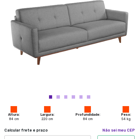
Altura:
Largura:
Profundidade:
Peso:
84
cm
220
cm
84
cm
54
kg
Calcular frete e prazo
Não sei meu CEP