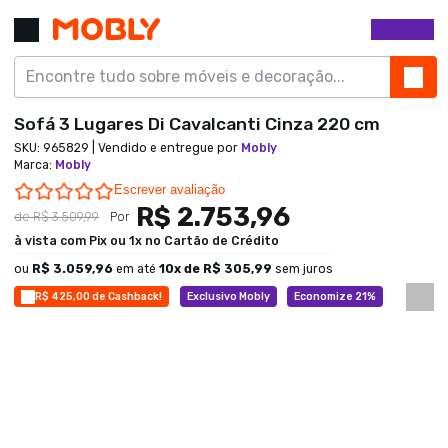
Sofá 3 Lugares Di Cavalcanti Cinza 220 cm
SKU:
965829
| Vendido e entregue por
Mobly
Marca
:
Mobly
0.0 star rating
Escrever avaliação
R$ 2.753,96
de
R$ 3.509,99
Por
à vista com Pix ou 1x no Cartão de Crédito
ou
R$ 3.059,96
em até
10
x de
R$ 305,99
sem juros
R$ 425,00 de Cashback!
Exclusivo Mobly
Economize 21%