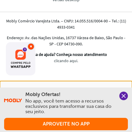
×
Nós salvamos o seu histórico de uso pra oferecer a melhor
Mobly Ofertas!
experiência na Mobly. Quando você navega no nosso site,
No app, você tem acesso a recursos 
aceita esta condição
exclusivos para transformar sua casa do 
seu jeito.
Política de Privacidade e Cookies
APROVEITE NO APP
Aceitar e Fechar
Comprar