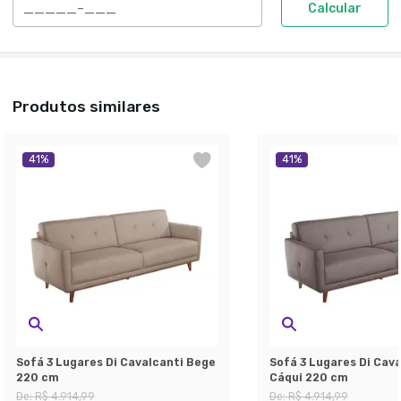
Calcular
Produtos similares
41
%
41
%
Sofá 3 Lugares Di Cavalcanti Bege
Sofá 3 Lugares Di Cava
220 cm
Cáqui 220 cm
De:
R$ 4.914,99
De:
R$ 4.914,99