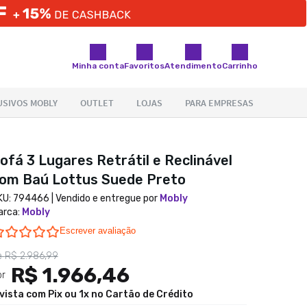
Minha conta
Favoritos
Atendimento
Carrinho
ofá 3 Lugares Retrátil e Reclinável
om Baú Lottus Suede Preto
KU:
794466
| Vendido e entregue por
Mobly
arca
:
Mobly
0.0 star rating
Escrever avaliação
e
R$ 2.986,99
R$ 1.966,46
or
 vista com Pix ou 1x no Cartão de Crédito