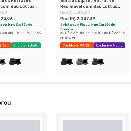
ares Retrátil e
Sofá 3 Lugares Retrátil e
l com Baú Lottus
Reclinável com Baú Lottus
fite
Suede Café
6,99
De:
R$ 2.986,99
024,96
Por:
R$ 2.047,39
x ou 1x no Cartão de
à vista com Pix ou 1x no Cartão de
Crédito
6
em até
10
x de
R$ 224,99
ou
R$ 2.274,88
em até
10
x de
R$ 227,48
sem juros
$ 325
Envio Imediato
Cashback R$ 325
Exclusivo Mobly
obly
Economize 31%
prou