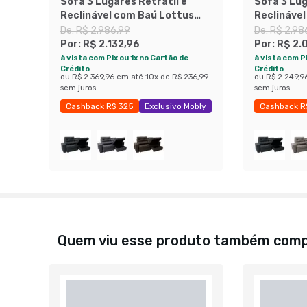
Sofá 3 Lugares Retrátil e
Sofá 3 Lug
Reclinável com Baú Lottus
Reclináve
Suede Castanho
Suede Gra
De:
R$ 2.986,99
De:
R$ 2.98
Por:
R$ 2.132,96
Por:
R$ 2.
à vista com Pix ou 1x no Cartão de
à vista com Pi
Crédito
Crédito
ou
R$ 2.369,96
em até
10
x de
R$ 236,99
ou
R$ 2.249,9
sem juros
sem juros
Cashback R$ 325
Exclusivo Mobly
Cashback R
Economize 28%
Exclusivo M
Quem viu esse produto também com