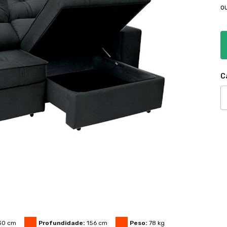
o
C
30
cm
Profundidade:
156
cm
Peso:
78
kg