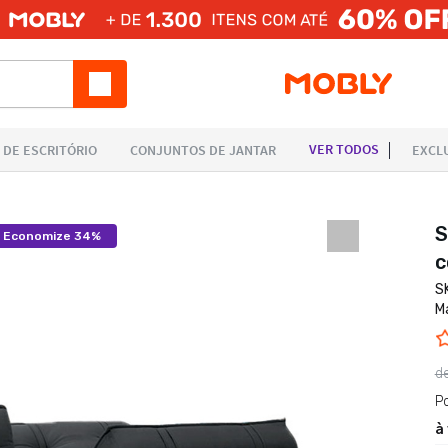
S
Economize 34%
c
S
M
d
P
à