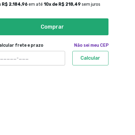
u
R$ 2.184,96
em até
10
x de
R$ 218,49
sem juros
Comprar
alcular frete e prazo
Não sei meu CEP
Calcular