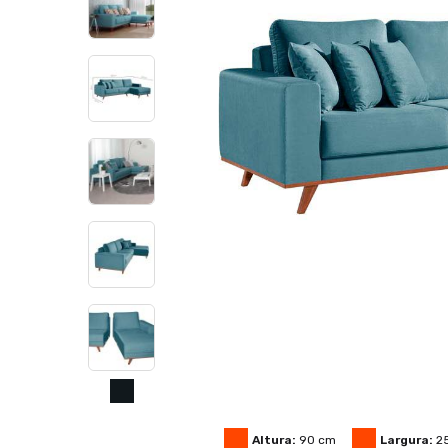
Altura:
90
cm
Largura:
2