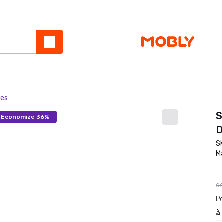
res
S
Economize 36%
D
S
M
d
P
à