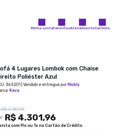
Minha conta
Favoritos
Atendimento
Carrinho
ofá 4 Lugares Lombok com Chaise
ireito Poliéster Azul
KU:
363201
| Vendido e entregue por
Mobly
arca
:
Keva
e
R$ 6.784,99
R$ 4.301,96
or
 vista com Pix ou 1x no Cartão de Crédito