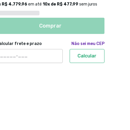
u
R$ 4.779,96
em até
10
x de
R$ 477,99
sem juros
Comprar
alcular frete e prazo
Não sei meu CEP
Calcular