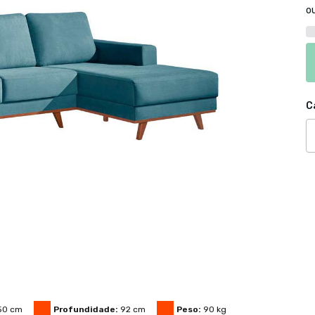
o
C
50
cm
Profundidade:
92
cm
Peso:
90
kg