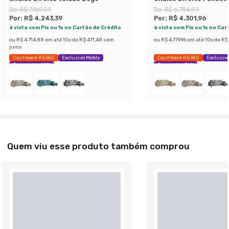
De:
R$ 7.169,99
De:
R$ 6.784,99
Por:
R$ 4.243,39
Por:
R$ 4.301,96
à vista com Pix ou 1x no Cartão de Crédito
à vista com Pix ou 1x no Car
ou
R$ 4.714,88
em até
10
x de
R$ 471,48
sem
ou
R$ 4.779,96
em até
10
x de
R$ 
juros
Cashback R$ 650
Exclusivo Mobly
Cashback R$ 650
Exclusivo
Economize 40%
Economize 36%
Quem viu esse produto também comprou