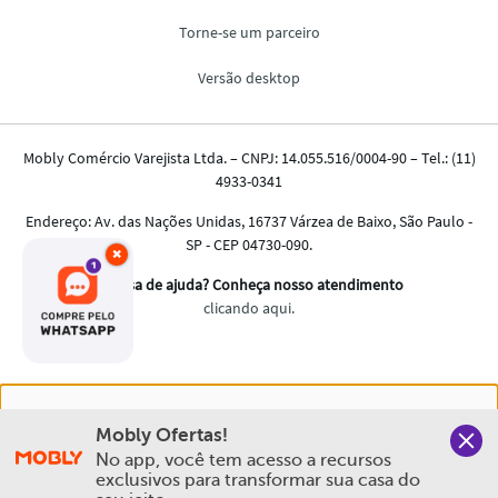
×
Nós salvamos o seu histórico de uso pra oferecer a melhor
Mobly Ofertas!
experiência na Mobly. Quando você navega no nosso site,
No app, você tem acesso a recursos 
aceita esta condição
exclusivos para transformar sua casa do 