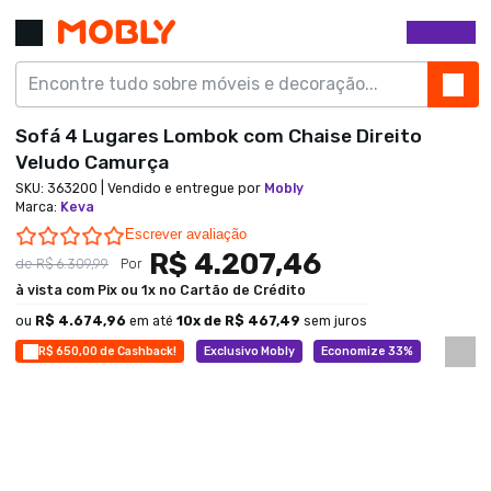
Sofá 4 Lugares Lombok com Chaise Direito
Veludo Camurça
SKU:
363200
| Vendido e entregue por
Mobly
Marca
:
Keva
0.0 star rating
Escrever avaliação
R$ 4.207,46
de
R$ 6.309,99
Por
à vista com Pix ou 1x no Cartão de Crédito
ou
R$ 4.674,96
em até
10
x de
R$ 467,49
sem juros
R$ 650,00 de Cashback!
Exclusivo Mobly
Economize 33%