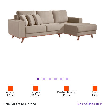
Altura:
Largura:
Profundidade:
Peso:
90
cm
250
cm
92
cm
90
kg
Calcular frete e prazo
Não sei meu CEP