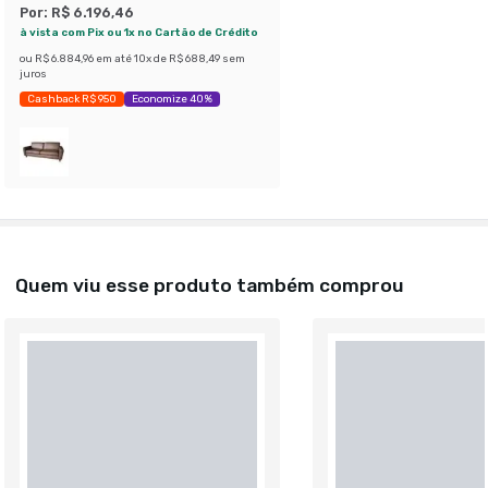
Por:
R$ 6.196,46
à vista com Pix ou 1x no Cartão de Crédito
ou
R$ 6.884,96
em até
10
x de
R$ 688,49
sem
juros
Cashback R$ 950
Economize 40%
Quem viu esse produto também comprou