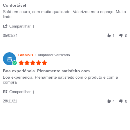
Confortável
Review by Elisa E. on 5 Jan 2024
review stating Confortável
Sofá em couro, com muita qualidade. Valorizou meu espaço. Muito
lindo
' Share Review by Elisa E. on 5 Jan 2024
Compartilhar
05/01/24
1
0
Gilenio B.
Comprador Verificado
5.0 star rating
Boa experiência. Plenamente satisfeito com
Review by Gilenio B. on 28 Nov 2021
review stating Boa experiência. Plenamente satisfeito com
Boa experiência. Plenamente satisfeito com o produto e com a
compra
' Share Review by Gilenio B. on 28 Nov 2021
Compartilhar
28/11/21
4
0