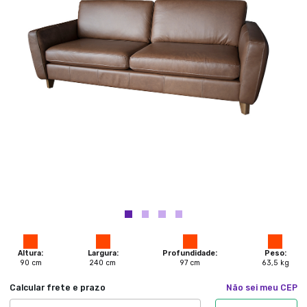
Altura:
Largura:
Profundidade:
Peso:
90
cm
240
cm
97
cm
63,5
kg
Calcular frete e prazo
Não sei meu CEP