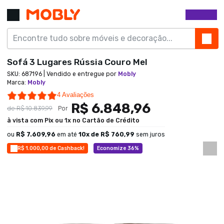
Sofá 3 Lugares Rússia Couro Mel
SKU:
687196
| Vendido e entregue por
Mobly
Marca
:
Mobly
5.0 star rating
4 Avaliações
R$ 6.848,96
de
R$ 10.839,99
Por
à vista com Pix ou 1x no Cartão de Crédito
ou
R$ 7.609,96
em até
10
x de
R$ 760,99
sem juros
R$ 1.000,00 de Cashback!
Economize 36%