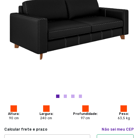
Altura:
Largura:
Profundidade:
Peso:
90
cm
240
cm
97
cm
63,5
kg
Calcular frete e prazo
Não sei meu CEP