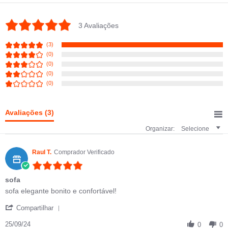
5.0 star rating
3 Avaliações
(3)
(0)
(0)
(0)
(0)
Avaliações
(3)
Organizar:
Selecione
Raul T.
Comprador Verificado
5.0 star rating
sofa
Review by Raul T. on 25 Sep 2024
review stating sofa
sofa elegante bonito e confortável!
' Share Review by Raul T. on 25 Sep 2024
Compartilhar
25/09/24
0
0