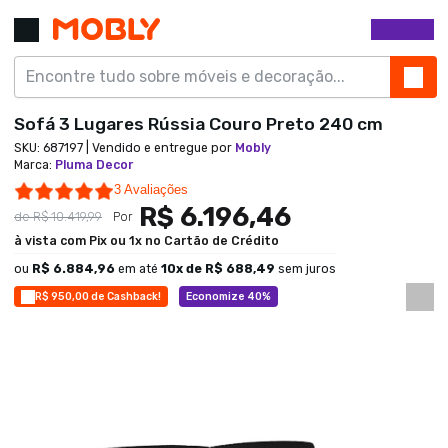
Sofá 3 Lugares Rússia Couro Preto 240 cm
SKU:
687197
| Vendido e entregue por
Mobly
Marca
:
Pluma Decor
5.0 star rating
3 Avaliações
R$ 6.196,46
de
R$ 10.419,99
Por
à vista com Pix ou 1x no Cartão de Crédito
ou
R$ 6.884,96
em até
10
x de
R$ 688,49
sem juros
R$ 950,00 de Cashback!
Economize 40%