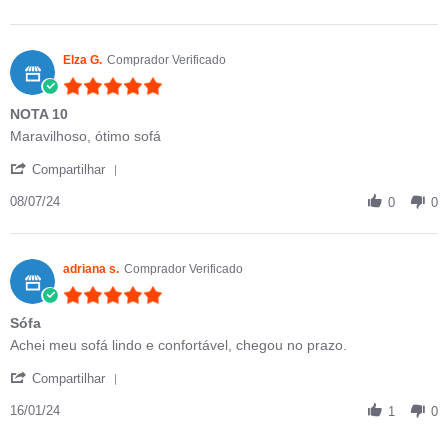
Elza G.
Comprador Verificado
5.0 star rating
NOTA 10
Review by Elza G. on 8 Jul 2024
review stating NOTA 10
Maravilhoso, ótimo sofá
' Share Review by Elza G. on 8 Jul 2024
Compartilhar
08/07/24
0
0
adriana s.
Comprador Verificado
5.0 star rating
Sófa
Review by adriana s. on 16 Jan 2024
review stating Sófa
Achei meu sofá lindo e confortável, chegou no prazo.
' Share Review by adriana s. on 16 Jan 2024
Compartilhar
16/01/24
1
0