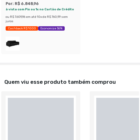
Por:
R$ 6.848,96
à vista com Pix ou 1x no Cartão de Crédito
ou
R$ 7.609,96
em até
10
x de
R$ 760,99
sem
juros
Cashback R$ 1000
Economize 36%
Quem viu esse produto também comprou