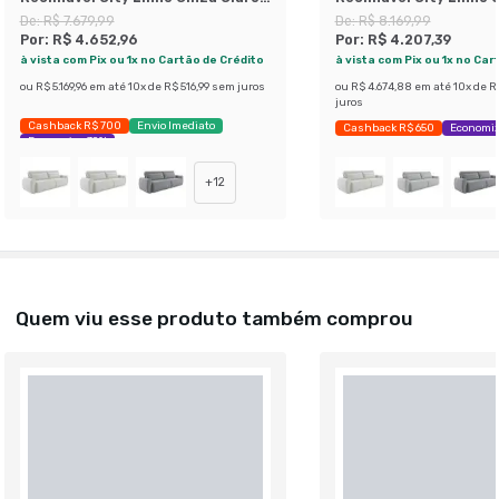
180 cm
De:
R$ 7.679,99
De:
R$ 8.169,99
Por:
R$ 4.652,96
Por:
R$ 4.207,39
à vista com Pix ou 1x no Cartão de Crédito
à vista com Pix ou 1x no Car
ou
R$ 5.169,96
em até
10
x de
R$ 516,99
sem juros
ou
R$ 4.674,88
em até
10
x de
R
juros
Cashback R$ 700
Envio Imediato
Cashback R$ 650
Economi
Economize 39%
+
12
Quem viu esse produto também comprou