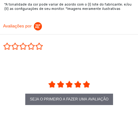
*A tonalidade da cor pode variar de acordo com o (I) lote do fabricante; e/ou
(II) as configurações de seu monitor. *Imagens meramente ilustrativas
Avaliações por
0.0 star rating
SEJA O PRIMEIRO A FAZER UMA AVALIAÇÃO