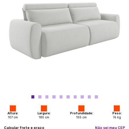
Altura:
Largura:
Profundidade:
Peso:
107
cm
180
cm
155
cm
76
kg
Calcular frete e prazo
Não sei meu CEP