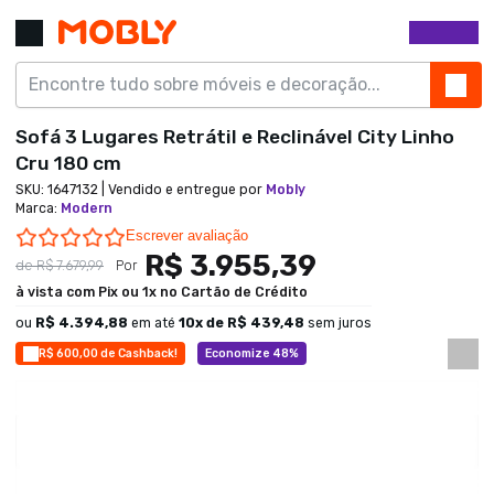
Sofá 3 Lugares Retrátil e Reclinável City Linho
Cru 180 cm
SKU:
1647132
| Vendido e entregue por
Mobly
Marca
:
Modern
0.0 star rating
Escrever avaliação
R$ 3.955,39
de
R$ 7.679,99
Por
à vista com Pix ou 1x no Cartão de Crédito
ou
R$ 4.394,88
em até
10
x de
R$ 439,48
sem juros
R$ 600,00 de Cashback!
Economize 48%