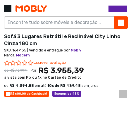
Sofá 3 Lugares Retrátil e Reclinável City Linho
Cinza 180 cm
SKU:
1647135
| Vendido e entregue por
Mobly
Marca
:
Modern
0.0 star rating
Escrever avaliação
R$ 3.955,39
de
R$ 7.679,99
Por
à vista com Pix ou 1x no Cartão de Crédito
ou
R$ 4.394,88
em até
10
x de
R$ 439,48
sem juros
R$ 600,00 de Cashback!
Economize 48%