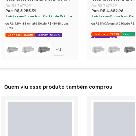
180 cm
De:
R$ 7.679,99
De:
R$ 7.679,99
Por:
R$ 3.955,39
Por:
R$ 4.652,96
à vista com Pix ou 1x no Cartão de Crédito
à vista com Pix ou 1x no Car
ou
R$ 4.394,88
em até
10
x de
R$ 439,48
sem
ou
R$ 5.169,96
em até
10
x de
R$ 5
juros
Cashback R$ 700
Envio Im
Cashback R$ 600
Economize 48%
Economize 39%
+
12
Quem viu esse produto também comprou