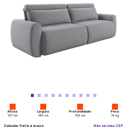
Altura:
Largura:
Profundidade:
Peso:
107
cm
180
cm
155
cm
76
kg
Calcular frete e prazo
Não sei meu CEP