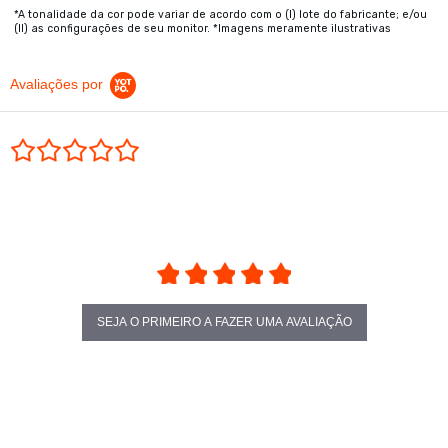
*A tonalidade da cor pode variar de acordo com o (I) lote do fabricante; e/ou
(II) as configurações de seu monitor. *Imagens meramente ilustrativas
Avaliações por
0.0 star rating
SEJA O PRIMEIRO A FAZER UMA AVALIAÇÃO