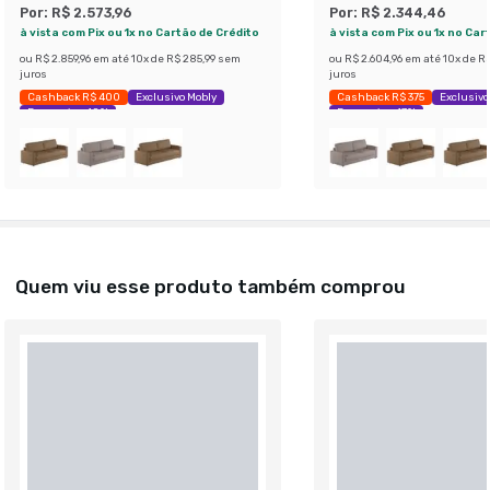
Por:
R$ 2.573,96
Por:
R$ 2.344,46
à vista com Pix ou 1x no Cartão de Crédito
à vista com Pix ou 1x no Car
ou
R$ 2.859,96
em até
10
x de
R$ 285,99
sem
ou
R$ 2.604,96
em até
10
x de
R$
juros
juros
Cashback R$ 400
Exclusivo Mobly
Cashback R$ 375
Exclusivo
Economize 40%
Economize 47%
Quem viu esse produto também comprou