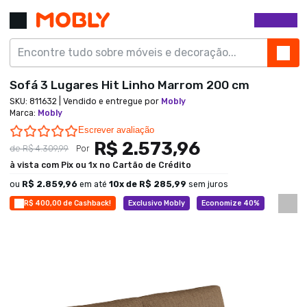
Sofá 3 Lugares Hit Linho Marrom 200 cm
SKU:
811632
| Vendido e entregue por
Mobly
Marca
:
Mobly
0.0 star rating
Escrever avaliação
R$ 2.573,96
de
R$ 4.309,99
Por
à vista com Pix ou 1x no Cartão de Crédito
ou
R$ 2.859,96
em até
10
x de
R$ 285,99
sem juros
R$ 400,00 de Cashback!
Exclusivo Mobly
Economize 40%