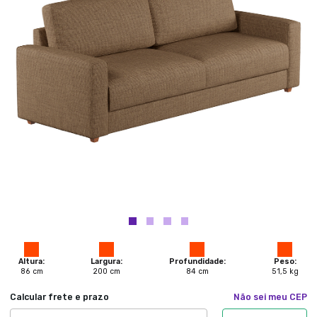
Altura:
Largura:
Profundidade:
Peso:
86
cm
200
cm
84
cm
51,5
kg
Calcular frete e prazo
Não sei meu CEP