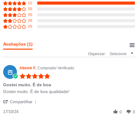
(1)
(0)
(0)
(0)
(0)
Avaliações
(1)
Organizar:
Selecione
Altemir F.
Comprador Verificado
5.0 star rating
Gostei muito. É de boa
Review by Altemir F. on 17 Oct 2024
review stating Gostei muito. É de boa
Gostei muito. É de boa qualidade!
' Share Review by Altemir F. on 17 Oct 2024
Compartilhar
17/10/24
0
0