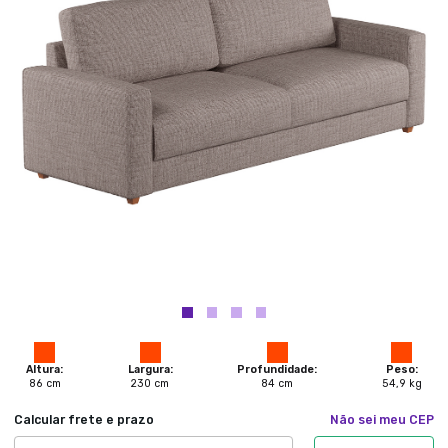
Altura:
Largura:
Profundidade:
Peso:
86
cm
230
cm
84
cm
54,9
kg
Calcular frete e prazo
Não sei meu CEP