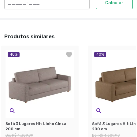
Calcular
Produtos similares
40
%
40
%
Sofá 3 Lugares Hit Linho Cinza
Sofá 3 Lugares Hit Li
200 cm
200 cm
De:
R$ 4.309,99
De:
R$ 4.309,99