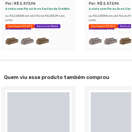
Por:
R$ 2.573,96
Por:
R$ 2.573,96
à vista com Pix ou 1x no Cartão de Crédito
à vista com Pix ou 1x no Car
ou
R$ 2.859,96
em até
10
x de
R$ 285,99
sem
ou
R$ 2.859,96
em até
10
x de
R$
juros
juros
Cashback R$ 400
Exclusivo Mobly
Cashback R$ 400
Exclusiv
Economize 40%
Economize 40%
Quem viu esse produto também comprou