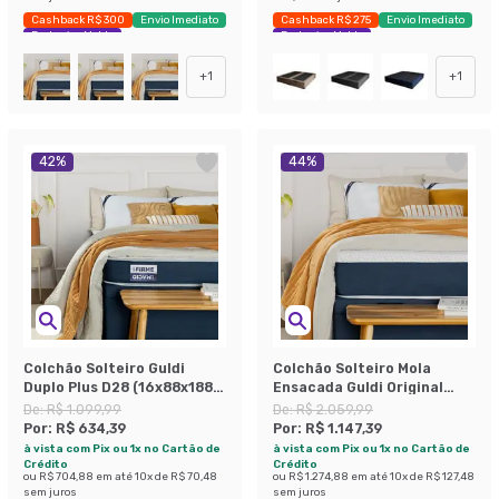
Cashback R$ 300
Envio Imediato
Cashback R$ 275
Envio Imediato
Exclusivo Mobly
Exclusivo Mobly
+
1
+
1
42
%
44
%
Colchão Solteiro Guldi
Colchão Solteiro Mola
Duplo Plus D28 (16x88x188)
Ensacada Guldi Original
Branco e Azul
Macio (25x88x188) Azul e
De:
R$ 1.099,99
De:
R$ 2.059,99
Branco
Por:
R$ 634,39
Por:
R$ 1.147,39
à vista com Pix ou 1x no Cartão de
à vista com Pix ou 1x no Cartão de
Crédito
Crédito
ou
R$ 704,88
em até
10
x de
R$ 70,48
ou
R$ 1.274,88
em até
10
x de
R$ 127,48
sem juros
sem juros