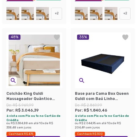
Exclusivo Mobly
Exclusivo Mobly
+
2
+
2
48
%
35
%
Colchão King Guldi
Base para Cama Box Queen
Massageador Quântico
Guldi com Baú Linho
Molas Ensacadas
(47x158x198 cm) Azul
De:
R$ 5.969,99
De:
R$ 2.869,99
(30x193x203) Branco e Bege
Marinho
Por:
R$ 3.046,39
Por:
R$ 1.840,46
à vista com Pix ou 1x no Cartão de
à vista com Pix ou 1x no Cartão de
Crédito
Crédito
ou
R$ 3.384,88
em até
10
x de
R$
ou
R$ 2.044,95
em até
10
x de
R$
338,48
sem juros
204,49
sem juros
Cashback R$ 475
Cashback R$ 300