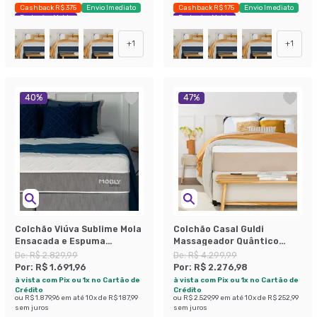
Cashback R$ 375
Envio Imediato
Cashback R$ 175
Envio Imediato
Exclusivo Mobly
Exclusivo Mobly
+
1
+
1
40
%
47
%
Colchão Viúva Sublime Mola
Colchão Casal Guldi
Ensacada e Espuma
Massageador Quântico
Viscoelástica (32x128x188)
Molas Ensacadas
De:
R$ 2.829,99
De:
R$ 4.299,99
Cinza e Branco
(30x138x188) Branco e Bege
Por:
R$ 1.691,96
Por:
R$ 2.276,98
à vista com Pix ou 1x no Cartão de
à vista com Pix ou 1x no Cartão de
Crédito
Crédito
ou
R$ 1.879,96
em até
10
x de
R$ 187,99
ou
R$ 2.529,99
em até
10
x de
R$ 252,99
sem juros
sem juros