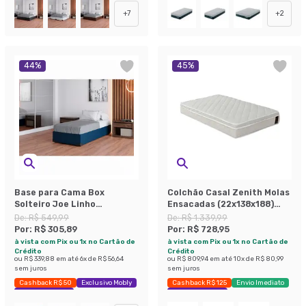
+
7
+
2
44
%
45
%
Base para Cama Box
Colchão Casal Zenith Molas
Solteiro Joe Linho
Ensacadas (22x138x188)
(36x88x188) Azul Marinho
Branco
De:
R$ 549,99
De:
R$ 1.339,99
Por:
R$ 305,89
Por:
R$ 728,95
à vista com Pix ou 1x no Cartão de
à vista com Pix ou 1x no Cartão de
Crédito
Crédito
ou
R$ 339,88
em até
6
x de
R$ 56,64
ou
R$ 809,94
em até
10
x de
R$ 80,99
sem juros
sem juros
Cashback R$ 50
Exclusivo Mobly
Cashback R$ 125
Envio Imediato
Economize 44%
Exclusivo Mobly