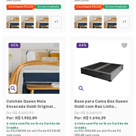
sem juros
sem juros
Cashback R$ 225
Envio Imediato
Cashback R$ 225
Envio Imediato
Exclusivo Mobly
Exclusivo Mobly
+
1
+
1
45
%
44
%
Colchão Queen Mola
Base para Cama Box Queen
Ensacada Guldi Original
Guldi com Baú Linho
Firme (25x158x198) Azul e
(47x158x198 cm) Cinza
De:
R$ 3.559,99
De:
R$ 3.049,99
Branco
Por:
R$ 1.952,89
Por:
R$ 1.696,39
à vista com Pix ou 1x no Cartão de
à vista com Pix ou 1x no Cartão de
Crédito
Crédito
ou
R$ 2.169,88
em até
10
x de
R$ 216,98
ou
R$ 1.884,88
em até
10
x de
R$
sem juros
188,48
sem juros