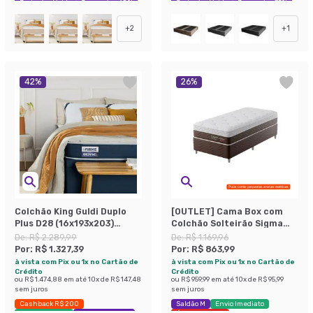
Exclusivo Mobly
Economize 48%
Exclusivo Mobly
Economize 35%
+
2
+
1
42
%
26
%
Colchão King Guldi Duplo
[OUTLET] Cama Box com
Plus D28 (16x193x203)
Colchão Solteirão Sigma
Branco e Azul
Flow Anti Stress
De:
R$ 2.289,99
De:
R$ 1.169,96
(23x108x198)
Por:
R$ 1.327,39
Por:
R$ 863,99
à vista com Pix ou 1x no Cartão de
à vista com Pix ou 1x no Cartão de
Crédito
Crédito
ou
R$ 1.474,88
em até
10
x de
R$ 147,48
ou
R$ 959,99
em até
10
x de
R$ 95,99
sem juros
sem juros
Cashback R$ 200
Saldão M
Envio Imediato