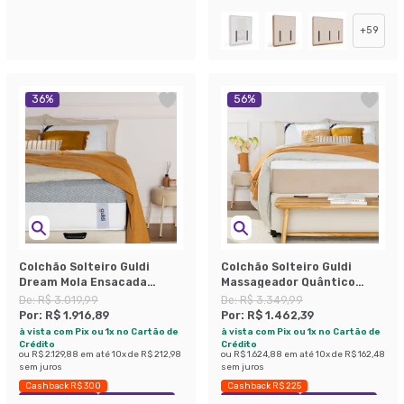
+
59
36
%
56
%
Colchão Solteiro Guldi
Colchão Solteiro Guldi
Dream Mola Ensacada
Massageador Quântico
(30x88x188) Cinza e Branco
Molas Ensacadas
De:
R$ 3.019,99
De:
R$ 3.349,99
(30x88x188) Branco e Bege
Por:
R$ 1.916,89
Por:
R$ 1.462,39
à vista com Pix ou 1x no Cartão de
à vista com Pix ou 1x no Cartão de
Crédito
Crédito
ou
R$ 2.129,88
em até
10
x de
R$ 212,98
ou
R$ 1.624,88
em até
10
x de
R$ 162,48
sem juros
sem juros
Cashback R$ 300
Cashback R$ 225
Exclusivo Mobly
Economize 36%
Exclusivo Mobly
Economize 56%