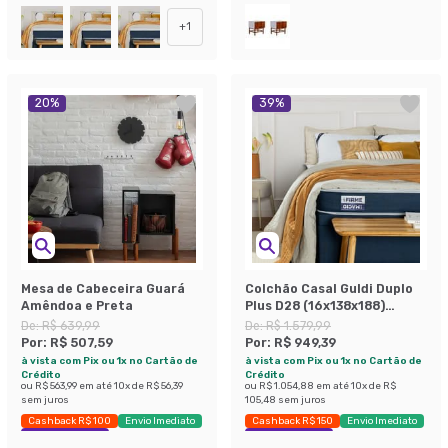
+
1
20
%
39
%
Mesa de Cabeceira Guará
Colchão Casal Guldi Duplo
Amêndoa e Preta
Plus D28 (16x138x188)
Branco e Azul
De:
R$ 639,99
De:
R$ 1.579,99
Por:
R$ 507,59
Por:
R$ 949,39
à vista com Pix ou 1x no Cartão de
à vista com Pix ou 1x no Cartão de
Crédito
Crédito
ou
R$ 563,99
em até
10
x de
R$ 56,39
ou
R$ 1.054,88
em até
10
x de
R$
sem juros
105,48
sem juros
Cashback R$ 100
Envio Imediato
Cashback R$ 150
Envio Imediato
Exclusivo Mobly
Exclusivo Mobly