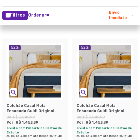
Envio
Filtros
Ordenar
Imediato
52
%
52
%
Colchão Casal Mola
Colchão Casal Mola
Ensacada Guldi Original
Ensacada Guldi Original
Firme (25x138x188) Azul e
Macio (25x138x188) Azul e
De:
R$ 3.049,99
De:
R$ 3.049,99
Branco
Branco
Por:
R$ 1.453,39
Por:
R$ 1.453,39
à vista com Pix ou 1x no Cartão de
à vista com Pix ou 1x no Cartão de
Crédito
Crédito
ou
R$ 1.614,88
em até
10
x de
R$ 161,48
ou
R$ 1.614,88
em até
10
x de
R$ 161,48