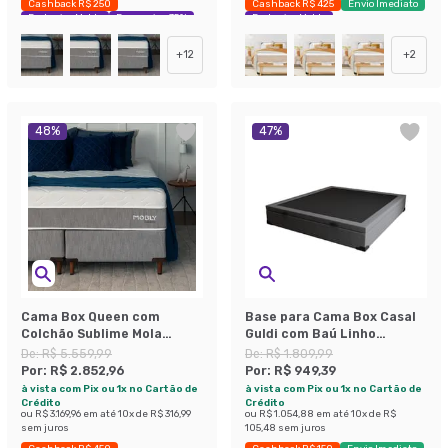
Cashback R$ 250
Cashback R$ 425
Envio Imediato
Exclusivo Mobly
Economize 35%
Exclusivo Mobly
+
12
+
2
48
%
47
%
Cama Box Queen com
Base para Cama Box Casal
Colchão Sublime Mola
Guldi com Baú Linho
Ensacada e Espuma
(47x138x188 cm) Cinza
De:
R$ 5.559,99
De:
R$ 1.809,99
Viscoelástica (32x158x198)
Por:
R$ 2.852,96
Por:
R$ 949,39
Cinza e Branco
à vista com Pix ou 1x no Cartão de
à vista com Pix ou 1x no Cartão de
Crédito
Crédito
ou
R$ 3.169,96
em até
10
x de
R$ 316,99
ou
R$ 1.054,88
em até
10
x de
R$
sem juros
105,48
sem juros