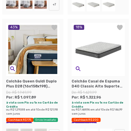
+
7
43
%
18
%
Colchão Queen Guldi Duplo
Colchão Casal de Espuma
Plus D28 (16x158x198)
D40 Classic Alto Suporte
Branco e Azul
(24x138x188) Cinza
De:
R$ 1.949,99
De:
R$ 1.629,99
Por:
R$ 1.097,89
Por:
R$ 1.322,96
à vista com Pix ou 1x no Cartão de
à vista com Pix ou 1x no Cartão de
Crédito
Crédito
ou
R$ 1.219,88
em até
10
x de
R$ 121,98
ou
R$ 1.469,96
em até
10
x de
R$ 146,99
sem juros
sem juros
Cashback R$ 175
Envio Imediato
Cashback R$ 200
Exclusivo Mobly
Economize 18%