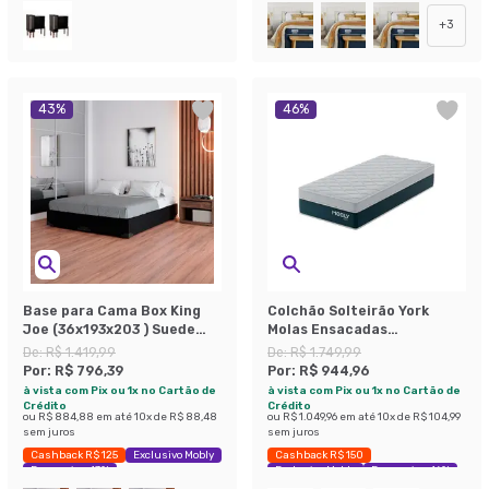
+
3
43
%
46
%
Base para Cama Box King
Colchão Solteirão York
Joe (36x193x203 ) Suede
Molas Ensacadas
Preta
(24x96x203) Azul e Branco
De:
R$ 1.419,99
De:
R$ 1.749,99
Por:
R$ 796,39
Por:
R$ 944,96
à vista com Pix ou 1x no Cartão de
à vista com Pix ou 1x no Cartão de
Crédito
Crédito
ou
R$ 884,88
em até
10
x de
R$ 88,48
ou
R$ 1.049,96
em até
10
x de
R$ 104,99
sem juros
sem juros
Cashback R$ 125
Exclusivo Mobly
Cashback R$ 150
Economize 43%
Exclusivo Mobly
Economize 46%