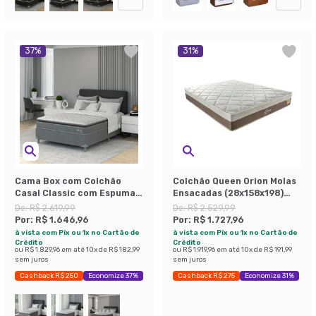
37
%
31
%
Cama Box com Colchão
Colchão Queen Orion Molas
Casal Classic com Espuma
Ensacadas (28x158x198)
D40 (66x138x188) Cinza
Branco e Bege
De:
R$ 2.619,99
De:
R$ 2.529,99
Por:
R$ 1.646,96
Por:
R$ 1.727,96
à vista com Pix ou 1x no Cartão de
à vista com Pix ou 1x no Cartão de
Crédito
Crédito
ou
R$ 1.829,96
em até
10
x de
R$ 182,99
ou
R$ 1.919,96
em até
10
x de
R$ 191,99
sem juros
sem juros
Cashback R$ 250
Economize 37%
Cashback R$ 275
Economize 31%