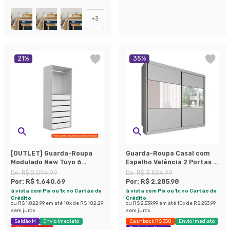
Envio Imediato
Exclusivo Mobly
Últimas peças
+
3
21
%
35
%
[OUTLET] Guarda-Roupa
Guarda-Roupa Casal com
Modulado New Tuyo 6
Espelho Valência 2 Portas 6
Gavetas e 1 Cabideiro
Gavetas Branco
De:
R$ 2.094,99
De:
R$ 3.524,99
Branco 90 cm
Por:
R$ 1.640,69
Por:
R$ 2.285,98
à vista com Pix ou 1x no Cartão de
à vista com Pix ou 1x no Cartão de
Crédito
Crédito
ou
R$ 1.822,99
em até
10
x de
R$ 182,29
ou
R$ 2.539,99
em até
10
x de
R$ 253,99
sem juros
sem juros
Saldão M
Envio Imediato
Cashback R$ 350
Envio Imediato
Últimas peças
Exclusivo Mobly