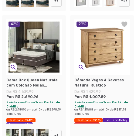
+
1
+
59
42
%
29
%
Cama Box Queen Naturale
Cômoda Vegas 4 Gavetas
com Colchão Molas
Natural Rustico
Ensacadas (67x158x198)
De:
R$ 4.639,99
De:
R$ 1.429,99
Marrom e Branca
Por:
R$ 2.690,96
Por:
R$ 1.007,89
à vista com Pix ou 1x no Cartão de
à vista com Pix ou 1x no Cartão de
Crédito
Crédito
ou
R$ 2.989,96
em até
10
x de
R$ 298,99
ou
R$ 1.119,88
em até
10
x de
R$ 111,98
sem juros
sem juros
Cashback R$ 425
Cashback R$ 175
Exclusivo Mobly
Economize 42%
Últimas peças
+
1