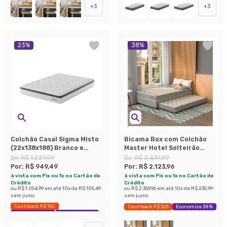
+
3
+
3
23
%
38
%
Colchão Casal Sigma Misto
Bicama Box com Colchão
(22x138x188) Branco e
Master Hotel Solteirão
Cinza
Molejo Superelastic
De:
R$ 1.239,99
De:
R$ 3.479,99
(67x108x198) Bege
Por:
R$ 949,49
Por:
R$ 2.123,96
à vista com Pix ou 1x no Cartão de
à vista com Pix ou 1x no Cartão de
Crédito
Crédito
ou
R$ 1.054,99
em até
10
x de
R$ 105,49
ou
R$ 2.359,96
em até
10
x de
R$ 235,99
sem juros
sem juros
Cashback R$ 150
Cashback R$ 325
Economize 38%
Exclusivo Mobly
Economize 23%