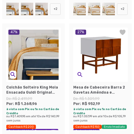
+
2
+
2
47
%
27
%
Colchão Solteiro King Mola
Mesa de Cabeceira Barra 2
Ensacada Guldi Original
Gavetas Amêndoa e
Macio (25x96x203) Azul e
Branca.
De:
R$ 2.419,99
De:
R$ 1.309,99
Branco
Por:
R$ 1.268,96
Por:
R$ 952,19
à vista com Pix ou 1x no Cartão de
à vista com Pix ou 1x no Cartão de
Crédito
Crédito
ou
R$ 1.409,95
em até
10
x de
R$ 140,99
ou
R$ 1.057,99
em até
10
x de
R$ 105,79
sem juros
sem juros
Cashback R$ 200
Cashback R$ 150
Envio Imediato
Exclusivo Mobly
Economize 47%
Exclusivo Mobly