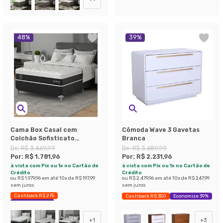
48
%
39
%
Cama Box Casal com
Cômoda Wave 3 Gavetas
Colchão Sofisticato
Branca
(65x138x188) Grafite e
De:
R$ 3.469,99
De:
R$ 3.689,99
Branco
Por:
R$ 1.781,96
Por:
R$ 2.231,96
à vista com Pix ou 1x no Cartão de
à vista com Pix ou 1x no Cartão de
Crédito
Crédito
ou
R$ 1.979,96
em até
10
x de
R$ 197,99
ou
R$ 2.479,96
em até
10
x de
R$ 247,99
sem juros
sem juros
Cashback R$ 275
Cashback R$ 350
Economize 39%
Economize 48%
+
1
+
3