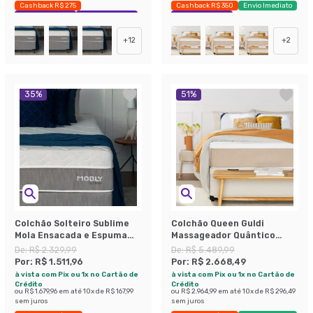
Cashback R$ 275
Cashback R$ 350
Envio Imediato
Exclusivo Mobly
Economize 40%
Exclusivo Mobly
+
12
+
2
35
%
51
%
Colchão Solteiro Sublime
Colchão Queen Guldi
Mola Ensacada e Espuma
Massageador Quântico
Viscoelástica (32x88x188)
Molas Ensacadas
De:
R$ 2.329,99
De:
R$ 5.489,99
Cinza e Branco
(30x158x198) Branco e Bege
Por:
R$ 1.511,96
Por:
R$ 2.668,49
à vista com Pix ou 1x no Cartão de
à vista com Pix ou 1x no Cartão de
Crédito
Crédito
ou
R$ 1.679,96
em até
10
x de
R$ 167,99
ou
R$ 2.964,99
em até
10
x de
R$ 296,49
sem juros
sem juros