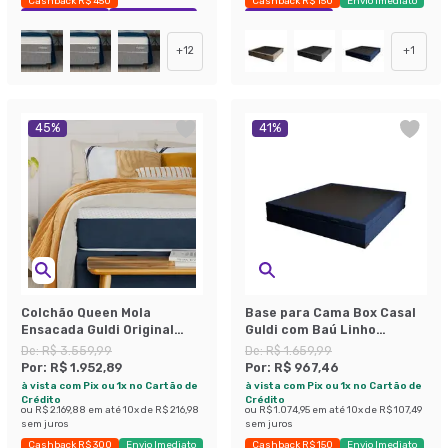
Cashback R$ 450
Cashback R$ 150
Envio Imediato
Exclusivo Mobly
Economize 48%
Exclusivo Mobly
+
12
+
1
45
%
41
%
Colchão Queen Mola
Base para Cama Box Casal
Ensacada Guldi Original
Guldi com Baú Linho
Macio (25x158x198) Azul e
(47x138x188 cm) Azul
De:
R$ 3.559,99
De:
R$ 1.659,99
Branco
Marinho
Por:
R$ 1.952,89
Por:
R$ 967,46
à vista com Pix ou 1x no Cartão de
à vista com Pix ou 1x no Cartão de
Crédito
Crédito
ou
R$ 2.169,88
em até
10
x de
R$ 216,98
ou
R$ 1.074,95
em até
10
x de
R$ 107,49
sem juros
sem juros
Cashback R$ 300
Envio Imediato
Cashback R$ 150
Envio Imediato