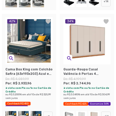
+
14
42
%
34
%
Cama Box King com Colchão
Guarda-Roupa Casal
Safira (63x193x203) Azul e
Valência 6 Portas 4
Branco
Gavetas Freijó e Creme
De:
R$ 5.059,99
De:
R$ 4.199,99
Por:
R$ 2.933,96
Por:
R$ 2.744,96
à vista com Pix ou 1x no Cartão de
à vista com Pix ou 1x no Cartão de
Crédito
Crédito
ou
R$ 3.259,96
em até
10
x de
R$ 325,99
ou
R$ 3.049,96
em até
10
x de
R$ 304,99
sem juros
sem juros
Cashback R$ 450
Cashback R$ 425
Economize 34%
Economize 42%