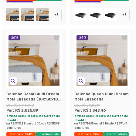
Exclusivo Mobly
Exclusivo Mobly
+
1
+
1
36
%
34
%
Colchão Casal Guldi Dream
Colchão Queen Guldi Dream
Mola Ensacada (30x138x188)
Mola Ensacada
Cinza e Branco
(30x158x198) Cinza e
De:
R$ 4.449,99
De:
R$ 5.129,99
Branco
Por:
R$ 2.825,89
Por:
R$ 3.343,46
à vista com Pix ou 1x no Cartão de
à vista com Pix ou 1x no Cartão de
Crédito
Crédito
ou
R$ 3.139,88
em até
10
x de
R$ 313,98
ou
R$ 3.714,95
em até
10
x de
R$ 371,49
sem juros
sem juros
Cashback R$ 425
Envio Imediato
Cashback R$ 525
Envio Imediato