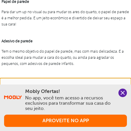
Nós salvamos o seu histórico de uso pra oferecer a melhor
Mobly Ofertas!
experiência na Mobly. Quando você navega no nosso site,
No app, você tem acesso a recursos 
aceita esta condição
exclusivos para transformar sua casa do 
seu jeito.
Política de Privacidade e Cookies
APROVEITE NO APP
Aceitar e Fechar