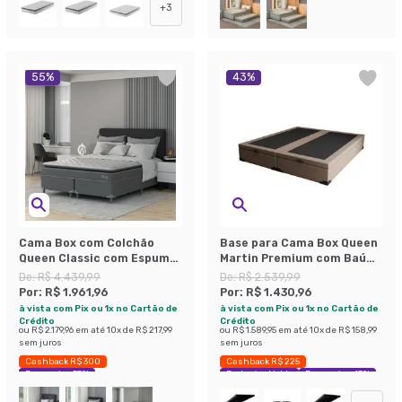
+
3
55
%
43
%
Cama Box com Colchão
Base para Cama Box Queen
Queen Classic com Espuma
Martin Premium com Baú
D40 (66x158x198) Cinza
Suede (45x158x198) Bege
De:
R$ 4.439,99
De:
R$ 2.539,99
Por:
R$ 1.961,96
Por:
R$ 1.430,96
à vista com Pix ou 1x no Cartão de
à vista com Pix ou 1x no Cartão de
Crédito
Crédito
ou
R$ 2.179,96
em até
10
x de
R$ 217,99
ou
R$ 1.589,95
em até
10
x de
R$ 158,99
sem juros
sem juros
Cashback R$ 300
Cashback R$ 225
Economize 55%
Exclusivo Mobly
Economize 43%