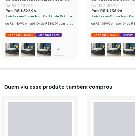
De:
R$ 2.539,99
De:
R$ 3.159,99
Por:
R$ 1.322,96
Por:
R$ 1.736,96
à vista com Pix ou 1x no Cartão de Crédito
à vista com Pix ou 1x no Car
ou
R$ 1.469,96
em até
10
x de
R$ 146,99
sem juros
ou
R$ 1.929,96
em até
10
x de
R$ 
Cashback R$ 200
Economize 47%
Cashback R$ 275
Economiz
+
1
Quem viu esse produto também comprou