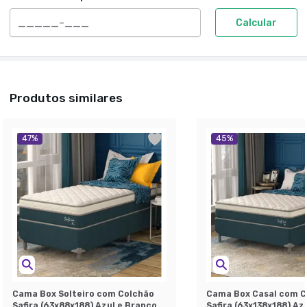
Calcular
Produtos similares
47
%
45
%
Cama Box Solteiro com Colchão
Cama Box Casal com C
Safira (63x88x188) Azul e Branco
Safira (63x138x188) Az