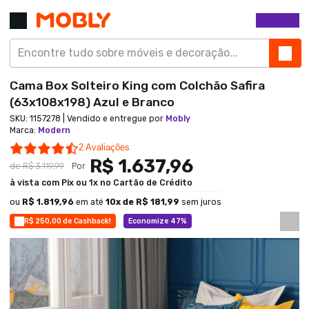
Cama Box Solteiro King com Colchão Safira
(63x108x198) Azul e Branco
SKU:
1157278
| Vendido e entregue por
Mobly
Marca
:
Modern
4.5 star rating
2 Avaliações
R$ 1.637,96
de
R$ 3.119,99
Por
à vista com Pix ou 1x no Cartão de Crédito
ou
R$ 1.819,96
em até
10
x de
R$ 181,99
sem juros
R$ 250,00 de Cashback!
Economize 47%