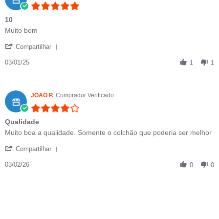
5.0 star rating
10
Review by HECTOR I. on 3 Jan 2025
review stating 10
Muito bom
' Share Review by HECTOR I. on 3 Jan 2025
Compartilhar
03/01/25
1
1
JOAO P.
Comprador Verificado
4.0 star rating
Qualidade
Review by JOAO P. on 3 Feb 2026
review stating Qualidade
Muito boa a qualidade. Somente o colchão que poderia ser melhor
' Share Review by JOAO P. on 3 Feb 2026
Compartilhar
03/02/26
0
0