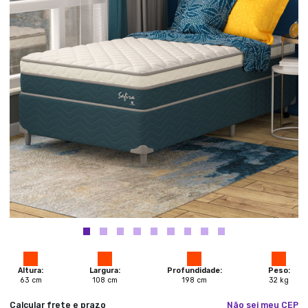
Altura:
Largura:
Profundidade:
Peso:
63
cm
108
cm
198
cm
32
kg
Calcular frete e prazo
Não sei meu CEP