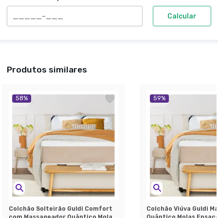
Calcular
Produtos similares
58
%
59
%
Colchão Solteirão Guldi Comfort
Colchão Viúva Guldi M
com Massageador Quântico Molas
Quântico Molas Ensac