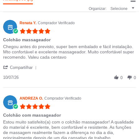
Organizar:
Selecione
Renata Y.
Comprador Verificado
5.0 star rating
Colchão massageador
Review by Renata Y. on 10 Jul 2026
review stating Colchão massageador
Chegou antes do previsto, super bem embalado e fácil instalação.
Mto confortável e excelente massageador. Muito confortável super
recomendo. Valeu cada centavo
' Share Review by Renata Y. on 10 Jul 2026
Compartilhar
10/07/26
0
0
ANDREZA O.
Comprador Verificado
5.0 star rating
Colchão com massageador
Review by ANDREZA O. on 20 Feb 2026
review stating Colchão com massageador
Estou muito satisfeito(a) com o colchão massageador! A qualidade
do material é excelente, bem confortável e resistente. As funções
de massagem realmente fazem a diferença no dia a dia,
principalmente depois de um dia cansativo de trabalho.