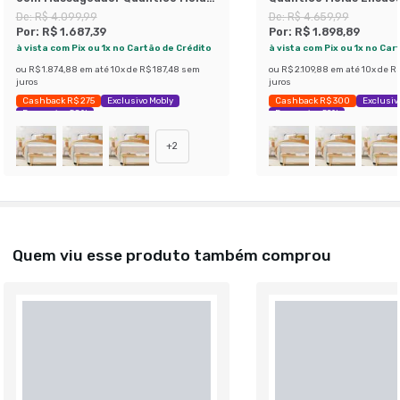
Ensacadas (30x96x203) Branco e
(30x128x188) Branco e
De:
R$ 4.099,99
De:
R$ 4.659,99
Bege
Por:
R$ 1.687,39
Por:
R$ 1.898,89
à vista com Pix ou 1x no Cartão de Crédito
à vista com Pix ou 1x no Car
ou
R$ 1.874,88
em até
10
x de
R$ 187,48
sem
ou
R$ 2.109,88
em até
10
x de
R$
juros
juros
Cashback R$ 275
Exclusivo Mobly
Cashback R$ 300
Exclusiv
Economize 58%
Economize 59%
+
2
Quem viu esse produto também comprou