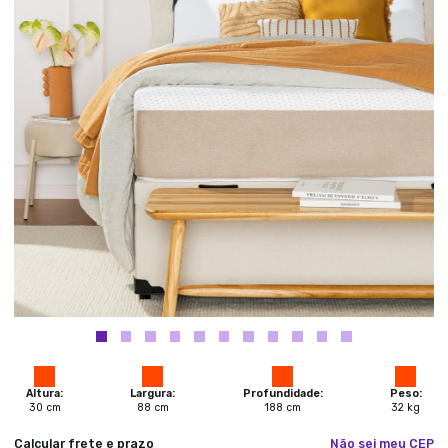
Altura:
Largura:
Profundidade:
Peso:
30
cm
88
cm
188
cm
32
kg
Calcular frete e prazo
Não sei meu CEP