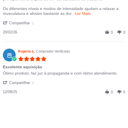
Os diferentes níveis e modos de intensidade ajudam a relaxar a
Read more about Est
musculatura e aliviam bastante as dor
...Ler Mais
' Share Review by ANDREZA O. on 20 Feb 2026
Compartilhar
20/02/26
0
0
Rogerio a.
Comprador Verificado
5.0 star rating
Excelente aquisição
Review by Rogerio a. on 12 Sep 2025
review stating Excelente aquisição
Ótimo produto, faz juz à propaganda e com ótimo atendimento.
' Share Review by Rogerio a. on 12 Sep 2025
Compartilhar
12/09/25
0
0